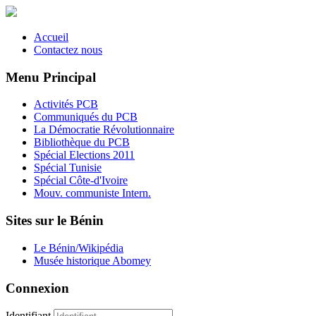
Accueil
Contactez nous
Menu Principal
Activités PCB
Communiqués du PCB
La Démocratie Révolutionnaire
Bibliothèque du PCB
Spécial Elections 2011
Spécial Tunisie
Spécial Côte-d'Ivoire
Mouv. communiste Intern.
Sites sur le Bénin
Le Bénin/Wikipédia
Musée historique Abomey
Connexion
Identifiant