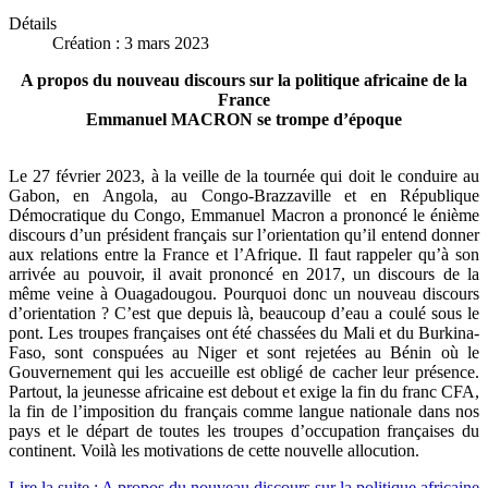
Détails
Création : 3 mars 2023
A propos du nouveau discours sur la politique africaine de la
France
Emmanuel MACRON se trompe d’époque
Le 27 février 2023, à la veille de la tournée qui doit le conduire au
Gabon, en Angola, au Congo-Brazzaville et en République
Démocratique du Congo, Emmanuel Macron a prononcé le énième
discours d’un président français sur l’orientation qu’il entend donner
aux relations entre la France et l’Afrique. Il faut rappeler qu’à son
arrivée au pouvoir, il avait prononcé en 2017, un discours de la
même veine à Ouagadougou. Pourquoi donc un nouveau discours
d’orientation ? C’est que depuis là, beaucoup d’eau a coulé sous le
pont. Les troupes françaises ont été chassées du Mali et du Burkina-
Faso, sont conspuées au Niger et sont rejetées au Bénin où le
Gouvernement qui les accueille est obligé de cacher leur présence.
Partout, la jeunesse africaine est debout et exige la fin du franc CFA,
la fin de l’imposition du français comme langue nationale dans nos
pays et le départ de toutes les troupes d’occupation françaises du
continent. Voilà les motivations de cette nouvelle allocution.
Lire la suite : A propos du nouveau discours sur la politique africaine