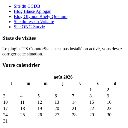
Site du CCDB
Blog Blaise Aplogan
Blog Olympe Bhêly-Quenum
Site du réseau Voltaire
Site ONG Survie
Stats de visites
Le plugin JTS CounterStats n'est pas installé ou activé, vous devez
corriger cette situation.
Votre calendrier
août 2026
l
m
m
j
v
s
d
1
2
3
4
5
6
7
8
9
10
11
12
13
14
15
16
17
18
19
20
21
22
23
24
25
26
27
28
29
30
31