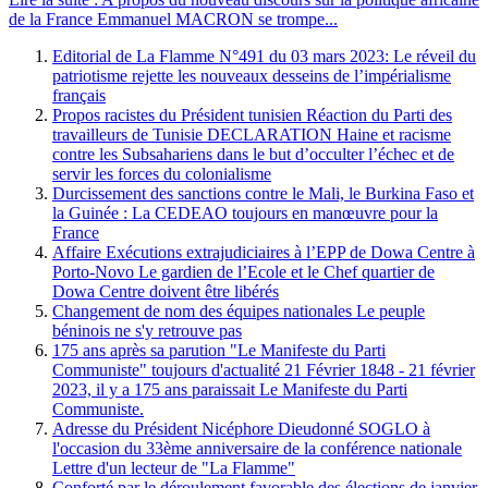
de la France Emmanuel MACRON se trompe...
Editorial de La Flamme N°491 du 03 mars 2023: Le réveil du
patriotisme rejette les nouveaux desseins de l’impérialisme
français
Propos racistes du Président tunisien Réaction du Parti des
travailleurs de Tunisie DECLARATION Haine et racisme
contre les Subsahariens dans le but d’occulter l’échec et de
servir les forces du colonialisme
Durcissement des sanctions contre le Mali, le Burkina Faso et
la Guinée : La CEDEAO toujours en manœuvre pour la
France
Affaire Exécutions extrajudiciaires à l’EPP de Dowa Centre à
Porto-Novo Le gardien de l’Ecole et le Chef quartier de
Dowa Centre doivent être libérés
Changement de nom des équipes nationales Le peuple
béninois ne s'y retrouve pas
175 ans après sa parution "Le Manifeste du Parti
Communiste" toujours d'actualité 21 Février 1848 - 21 février
2023, il y a 175 ans paraissait Le Manifeste du Parti
Communiste.
Adresse du Président Nicéphore Dieudonné SOGLO à
l'occasion du 33ème anniversaire de la conférence nationale
Lettre d'un lecteur de "La Flamme"
Conforté par le déroulement favorable des élections de janvier