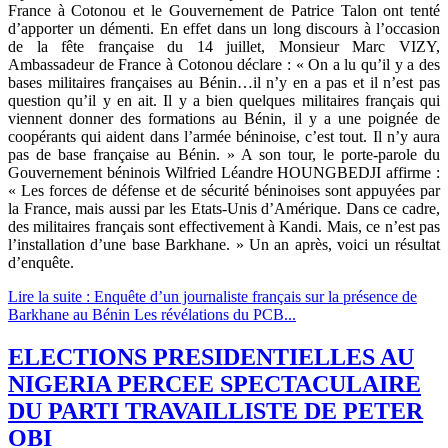
France à Cotonou et le Gouvernement de Patrice Talon ont tenté
d’apporter un démenti. En effet dans un long discours à l’occasion
de la fête française du 14 juillet, Monsieur Marc VIZY,
Ambassadeur de France à Cotonou déclare : « On a lu qu’il y a des
bases militaires françaises au Bénin…il n’y en a pas et il n’est pas
question qu’il y en ait. Il y a bien quelques militaires français qui
viennent donner des formations au Bénin, il y a une poignée de
coopérants qui aident dans l’armée béninoise, c’est tout. Il n’y aura
pas de base française au Bénin. » A son tour, le porte-parole du
Gouvernement béninois Wilfried Léandre HOUNGBEDJI affirme :
« Les forces de défense et de sécurité béninoises sont appuyées par
la France, mais aussi par les Etats-Unis d’Amérique. Dans ce cadre,
des militaires français sont effectivement à Kandi. Mais, ce n’est pas
l’installation d’une base Barkhane. » Un an après, voici un résultat
d’enquête.
Lire la suite : Enquête d’un journaliste français sur la présence de
Barkhane au Bénin Les révélations du PCB...
ELECTIONS PRESIDENTIELLES AU
NIGERIA PERCEE SPECTACULAIRE
DU PARTI TRAVAILLISTE DE PETER
OBI