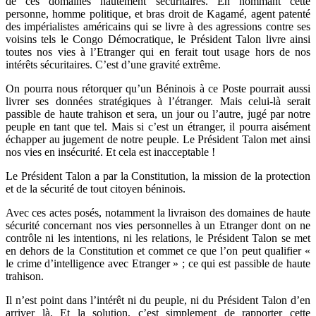
de ces domaines hautement sécuritaires. En nommant cette
personne, homme politique, et bras droit de Kagamé, agent patenté
des impérialistes américains qui se livre à des agressions contre ses
voisins tels le Congo Démocratique, le Président Talon livre ainsi
toutes nos vies à l’Etranger qui en ferait tout usage hors de nos
intérêts sécuritaires. C’est d’une gravité extrême.
On pourra nous rétorquer qu’un Béninois à ce Poste pourrait aussi
livrer ses données stratégiques à l’étranger. Mais celui-là serait
passible de haute trahison et sera, un jour ou l’autre, jugé par notre
peuple en tant que tel. Mais si c’est un étranger, il pourra aisément
échapper au jugement de notre peuple. Le Président Talon met ainsi
nos vies en insécurité. Et cela est inacceptable !
Le Président Talon a par la Constitution, la mission de la protection
et de la sécurité de tout citoyen béninois.
Avec ces actes posés, notamment la livraison des domaines de haute
sécurité concernant nos vies personnelles à un Etranger dont on ne
contrôle ni les intentions, ni les relations, le Président Talon se met
en dehors de la Constitution et commet ce que l’on peut qualifier «
le crime d’intelligence avec Etranger » ; ce qui est passible de haute
trahison.
Il n’est point dans l’intérêt ni du peuple, ni du Président Talon d’en
arriver là. Et la solution, c’est simplement de rapporter cette