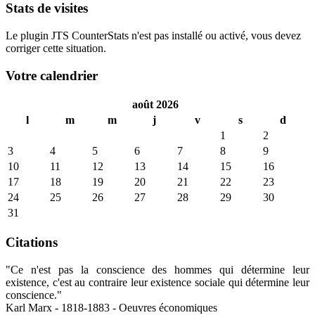
Stats de visites
Le plugin JTS CounterStats n'est pas installé ou activé, vous devez
corriger cette situation.
Votre calendrier
août 2026
l
m
m
j
v
s
d
1
2
3
4
5
6
7
8
9
10
11
12
13
14
15
16
17
18
19
20
21
22
23
24
25
26
27
28
29
30
31
Citations
"Ce n'est pas la conscience des hommes qui détermine leur
existence, c'est au contraire leur existence sociale qui détermine leur
conscience."
Karl Marx - 1818-1883 - Oeuvres économiques