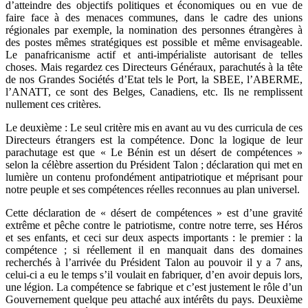
d’atteindre des objectifs politiques et économiques ou en vue de
faire face à des menaces communes, dans le cadre des unions
régionales par exemple, la nomination des personnes étrangères à
des postes mêmes stratégiques est possible et même envisageable.
Le panafricanisme actif et anti-impérialiste autorisant de telles
choses. Mais regardez ces Directeurs Généraux, parachutés à la tête
de nos Grandes Sociétés d’Etat tels le Port, la SBEE, l’ABERME,
l’ANATT, ce sont des Belges, Canadiens, etc. Ils ne remplissent
nullement ces critères.
Le deuxième : Le seul critère mis en avant au vu des curricula de ces
Directeurs étrangers est la compétence. Donc la logique de leur
parachutage est que « Le Bénin est un désert de compétences »
selon la célèbre assertion du Président Talon ; déclaration qui met en
lumière un contenu profondément antipatriotique et méprisant pour
notre peuple et ses compétences réelles reconnues au plan universel.
Cette déclaration de « désert de compétences » est d’une gravité
extrême et pêche contre le patriotisme, contre notre terre, ses Héros
et ses enfants, et ceci sur deux aspects importants : le premier : la
compétence ; si réellement il en manquait dans des domaines
recherchés à l’arrivée du Président Talon au pouvoir il y a 7 ans,
celui-ci a eu le temps s’il voulait en fabriquer, d’en avoir depuis lors,
une légion. La compétence se fabrique et c’est justement le rôle d’un
Gouvernement quelque peu attaché aux intérêts du pays. Deuxième