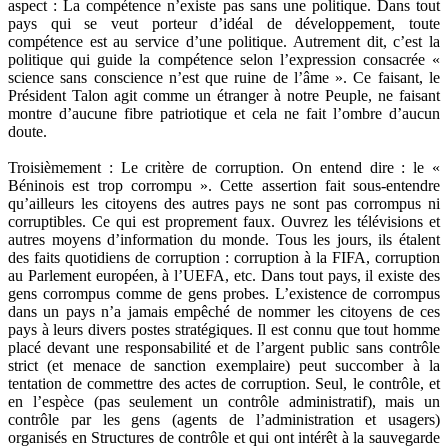
aspect : La compétence n’existe pas sans une politique. Dans tout
pays qui se veut porteur d’idéal de développement, toute
compétence est au service d’une politique. Autrement dit, c’est la
politique qui guide la compétence selon l’expression consacrée «
science sans conscience n’est que ruine de l’âme ». Ce faisant, le
Président Talon agit comme un étranger à notre Peuple, ne faisant
montre d’aucune fibre patriotique et cela ne fait l’ombre d’aucun
doute.
Troisièmement : Le critère de corruption. On entend dire : le «
Béninois est trop corrompu ». Cette assertion fait sous-entendre
qu’ailleurs les citoyens des autres pays ne sont pas corrompus ni
corruptibles. Ce qui est proprement faux. Ouvrez les télévisions et
autres moyens d’information du monde. Tous les jours, ils étalent
des faits quotidiens de corruption : corruption à la FIFA, corruption
au Parlement européen, à l’UEFA, etc. Dans tout pays, il existe des
gens corrompus comme de gens probes. L’existence de corrompus
dans un pays n’a jamais empêché de nommer les citoyens de ces
pays à leurs divers postes stratégiques. Il est connu que tout homme
placé devant une responsabilité et de l’argent public sans contrôle
strict (et menace de sanction exemplaire) peut succomber à la
tentation de commettre des actes de corruption. Seul, le contrôle, et
en l’espèce (pas seulement un contrôle administratif), mais un
contrôle par les gens (agents de l’administration et usagers)
organisés en Structures de contrôle et qui ont intérêt à la sauvegarde