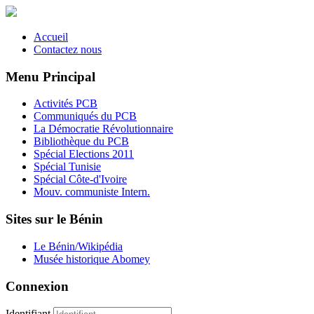
Accueil
Contactez nous
Menu Principal
Activités PCB
Communiqués du PCB
La Démocratie Révolutionnaire
Bibliothèque du PCB
Spécial Elections 2011
Spécial Tunisie
Spécial Côte-d'Ivoire
Mouv. communiste Intern.
Sites sur le Bénin
Le Bénin/Wikipédia
Musée historique Abomey
Connexion
Identifiant