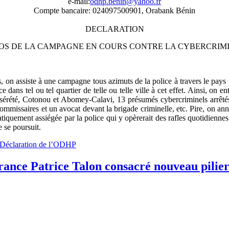
e-mail:
odhp.benin@yahoo.fr
Compte bancaire: 024097500901, Orabank Bénin
DECLARATION
OS DE LA CAMPAGNE EN COURS CONTRE LA CYBERCRIM
rs, on assiste à une campagne tous azimuts de la police à travers le
 dans tel ou tel quartier de telle ou telle ville à cet effet. Ainsi, on e
érété, Cotonou et Abomey-Calavi, 13 présumés cybercriminels arrêtés
mmissaires et un avocat devant la brigade criminelle, etc. Pire, on ann
tiquement assiégée par la police qui y opèrerait des rafles quotidienne
e se poursuit.
in Déclaration de l’ODHP
rance Patrice Talon consacré nouveau pilier