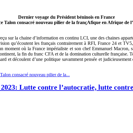
Dernier voyage du Président béninois en France
ce Talon consacré nouveau pilier de la françAfique en Afrique de l
reçu sur la chaine d’information en continu LCI, une des chaines appar
ision qu’écoutent les français contrairement à RFI, France 24 et TV5, 
n moment où la France impérialiste et son chef Emmanuel Macron, son
ontinent, la fin du franc CFA et de la domination culturelle française. T
sard et découlent d’une politique savamment pensée et judicieusement e
Talon consacré nouveau pilier de la...
023: Lutte contre l’autocratie, lutte contr