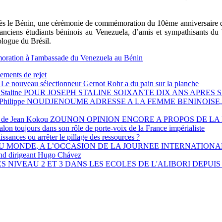
près le Bénin, une cérémonie de commémoration du 10ème anniversair
, d’anciens étudiants béninois au Venezuela, d’amis et sympathisants d
logue du Brésil.
oration à l'ambassade du Venezuela au Bénin
ements de rejet
ll Le nouveau sélectionneur Gernot Rohr a du pain sur la planche
ait Joseph Staline POUR JOSEPH STALINE SOIXANTE DIX ANS APR
Adresse de Philippe NOUDJENOUME ADRESSE A LA FEMME BENIN
. Opinion de Jean Kokou ZOUNON OPINION ENCORE A PROPOS 
alon toujours dans son rôle de porte-voix de la France impérialiste
sances ou arrêter le pillage des ressources ?
U MONDE, A L’OCCASION DE LA JOURNEE INTERNATIONAL
rand dirigeant Hugo Chávez
2 ET 3 DANS LES ECOLES DE L'ALIBORI DEPUIS 2016. Le gén