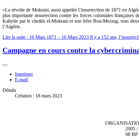
«La révolte de Mokrani, aussi appelée l’insurrection de 1871 en Algérie, et appelée en kabyle Nnfaq [n] Urumi, is
plus importante insurrection contre les forces coloniales française
Kabylie par le cheikh el-Mokrani et son frère Bou-Mezrag, tous deux r
l’Algérie.
Lire la suite : 16 Mars 1871 – 16 Mars 2023 Il y a 152 ans, l’insurrecti
Campagne en cours contre la cybercrimina
Imprimer
E-mail
Détails
Création : 18 mars 2023
ORGANISATIO
2005 /
08 BP 