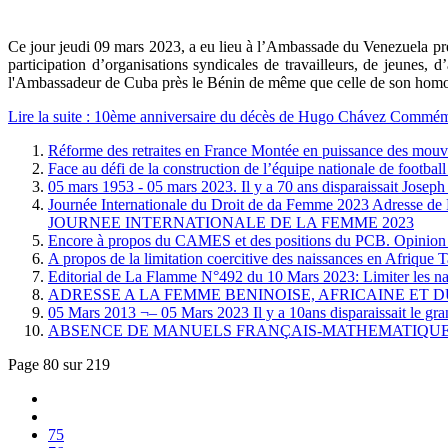
Ce jour jeudi 09 mars 2023, a eu lieu à l’Ambassade du Venezuela 
participation d’organisations syndicales de travailleurs, de jeunes
l'Ambassadeur de Cuba près le Bénin de même que celle de son homo
Lire la suite : 10ème anniversaire du décès de Hugo Chávez Commém
Réforme des retraites en France Montée en puissance des mouv
Face au défi de la construction de l’équipe nationale de footba
05 mars 1953 - 05 mars 2023. Il y a 70 ans disparaiss
Journée Internationale du Droit de da Femme 2023 
JOURNEE INTERNATIONALE DE LA FEMME 2023
Encore à propos du CAMES et des positions du PCB
A propos de la limitation coercitive des naissances en Afrique T
Editorial de La Flamme N°492 du 10 Mars 2023: Limiter les nais
ADRESSE A LA FEMME BENINOISE, AFRICAINE ET D
05 Mars 2013 ¬– 05 Mars 2023 Il y a 10ans disparaissait le g
ABSENCE DE MANUELS FRANÇAIS-MATHEMATIQUES NIVEAU 
Page 80 sur 219
75