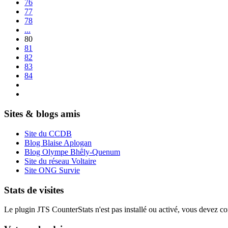
76
77
78
...
80
81
82
83
84
Sites & blogs amis
Site du CCDB
Blog Blaise Aplogan
Blog Olympe Bhêly-Quenum
Site du réseau Voltaire
Site ONG Survie
Stats de visites
Le plugin JTS CounterStats n'est pas installé ou activé, vous devez corr