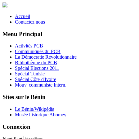
Accueil
Contactez nous
Menu Principal
Activités PCB
Communiqués du PCB
La Démocratie Révolutionnaire
Bibliothèque du PCB
Spécial Elections 2011
Spécial Tunisie
Spécial Côte-d'Ivoire
Mouv. communiste Intern.
Sites sur le Bénin
Le Bénin/Wikipédia
Musée historique Abomey
Connexion
Identifiant