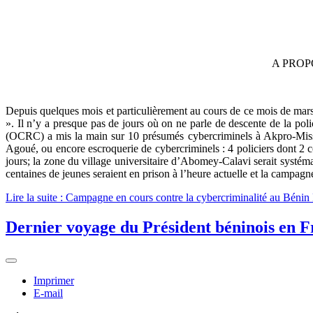
A PROP
Depuis quelques mois et particulièrement au cours de ce mois de ma
». Il n’y a presque pas de jours où on ne parle de descente de la police
(OCRC) a mis la main sur 10 présumés cybercriminels à Akpro-Miss
Agoué, ou encore escroquerie de cybercriminels : 4 policiers dont 2 co
jours; la zone du village universitaire d’Abomey-Calavi serait systéma
centaines de jeunes seraient en prison à l’heure actuelle et la campagn
Lire la suite : Campagne en cours contre la cybercriminalité au Bén
Dernier voyage du Président béninois en F
Imprimer
E-mail