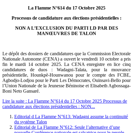
La Flamme N°614 du 17 Octobre 2025
Processus de candidature aux élections présidentielles :
NON A L’EXCLUSION DU PARTI LD PAR DES
MANŒUVRES DE TALON
Le dépôt des dossiers de candidatures que la Commission Electorale
Nationale Autonome (CENA) a ouvert le vendredi 10 octobre a pris
fin le mardi 14 octobre 2025. La CENA enregistre en lice cinq
candidatures de duos : Wadagni-Talata, pour la mouvance
présidentielle, Hounkpè-Hounwanou pour le compte des FCBE,
Agbodjo-Lodjou pour le Parti Les Démocrates, Ouinsavi-Bello pour
l’Union Nationale de la Jeunesse Béninoise et Elisabeth Agbossaga-
Boni Neto Gansaré.
Lire la suite : La Flamme N°614 du 17 Octobre 2025 Processus de
candidature aux élections présidentielles : NON...
Editorial d La Flamme N°613: Wadagni assume la continuité
du système Talon
Editorial de La Flamme N°612: Seule l’alternative d’une
nouvelle Conférence nationale est salvatrice pour le peuple