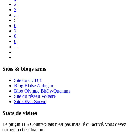
2
3
...
5
6
7
8
9
...
Sites & blogs amis
Site du CCDB
Blog Blaise Aplogan
Blog Olympe Bhêly-Quenum
Site du réseau Voltaire
Site ONG Survie
Stats de visites
Le plugin JTS CounterStats n'est pas installé ou activé, vous devez
corriger cette situation.