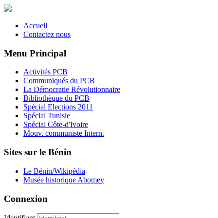
Accueil
Contactez nous
Menu Principal
Activités PCB
Communiqués du PCB
La Démocratie Révolutionnaire
Bibliothèque du PCB
Spécial Elections 2011
Spécial Tunisie
Spécial Côte-d'Ivoire
Mouv. communiste Intern.
Sites sur le Bénin
Le Bénin/Wikipédia
Musée historique Abomey
Connexion
Identifiant