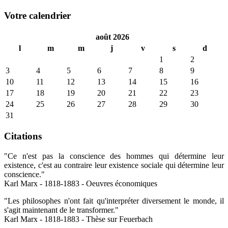
Votre calendrier
août 2026
l
m
m
j
v
s
d
1
2
3
4
5
6
7
8
9
10
11
12
13
14
15
16
17
18
19
20
21
22
23
24
25
26
27
28
29
30
31
Citations
"Ce n'est pas la conscience des hommes qui détermine leur
existence, c'est au contraire leur existence sociale qui détermine leur
conscience."
Karl Marx - 1818-1883 - Oeuvres économiques
"Les philosophes n'ont fait qu'interpréter diversement le monde, il
s'agit maintenant de le transformer."
Karl Marx - 1818-1883 - Thèse sur Feuerbach