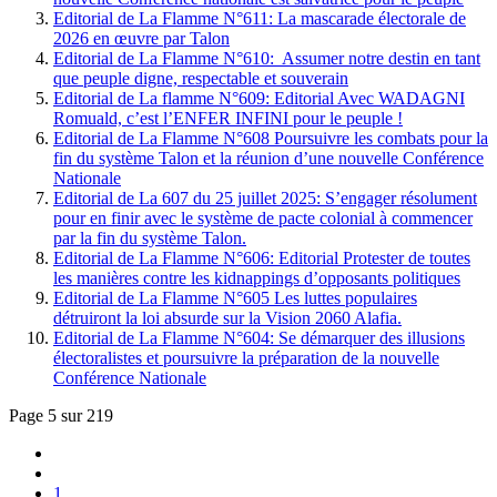
Editorial de La Flamme N°611: La mascarade électorale de
2026 en œuvre par Talon
Editorial de La Flamme N°610: Assumer notre destin en tant
que peuple digne, respectable et souverain
Editorial de La flamme N°609: Editorial Avec WADAGNI
Romuald, c’est l’ENFER INFINI pour le peuple !
Editorial de La Flamme N°608 Poursuivre les combats pour la
fin du système Talon et la réunion d’une nouvelle Conférence
Nationale
Editorial de La 607 du 25 juillet 2025: S’engager résolument
pour en finir avec le système de pacte colonial à commencer
par la fin du système Talon.
Editorial de La Flamme N°606: Editorial Protester de toutes
les manières contre les kidnappings d’opposants politiques
Editorial de La Flamme N°605 Les luttes populaires
détruiront la loi absurde sur la Vision 2060 Alafia.
Editorial de La Flamme N°604: Se démarquer des illusions
électoralistes et poursuivre la préparation de la nouvelle
Conférence Nationale
Page 5 sur 219
1