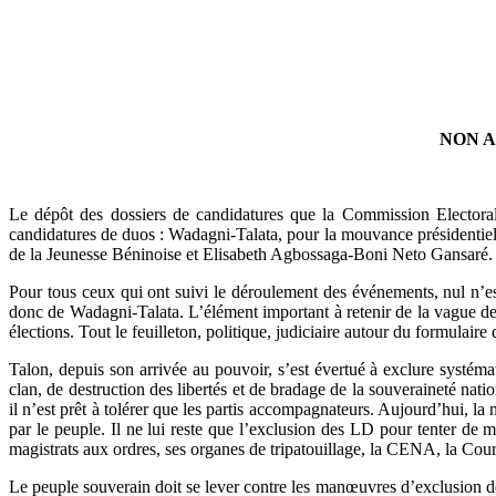
NON A
Le dépôt des dossiers de candidatures que la Commission Elector
candidatures de duos : Wadagni-Talata, pour la mouvance président
de la Jeunesse Béninoise et Elisabeth Agbossaga-Boni Neto Gansaré.
Pour tous ceux qui ont suivi le déroulement des événements, nul n’e
donc de Wadagni-Talata. L’élément important à retenir de la vague de
élections. Tout le feuilleton, politique, judiciaire autour du formu
Talon, depuis son arrivée au pouvoir, s’est évertué à exclure systém
clan, de destruction des libertés et de bradage de la souveraineté nat
il n’est prêt à tolérer que les partis accompagnateurs. Aujourd’hui, la
par le peuple. Il ne lui reste que l’exclusion des LD pour tenter de
magistrats aux ordres, ses organes de tripatouillage, la CENA, la Cour
Le peuple souverain doit se lever contre les manœuvres d’exclusion de