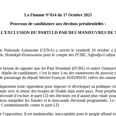
La Flamme N°614 du 17 Octobre 2025
Processus de candidature aux élections présidentielles :
 L’EXCLUSION DU PARTI LD PAR DES MANŒUVRES DE
ale Nationale Autonome (CENA) a ouvert le vendredi 10 octobre a pr
ielle, Hounkpè-Hounwanou pour le compte des FCBE, Agbodjo-Lodjou p
st besoin de signaler que les Paul Hounkpè (FCBE) et autres Ouinsavi
 dépôts de candidature, c’est la mise à nu des manœuvres du pouvoir de
laire de parrainage du député Michel François SODJINOU relève des manœ
atiquement toute opposition pour imposer et développer sa politique cri
ionale avec le retour des troupes de Dodds dans notre pays. Pour perpétu
 nécessité d’exclure le parti LD des élections est d’autant plus vitale p
 mieux maquiller les fraudes et la mascarade électorale programmée. Le 
 Constitutionnelle contre le parti LD.
 l’opposition. Il est inadmissible, inacceptable pour le peuple affamé 