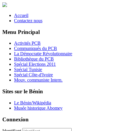
Accueil
Contactez nous
Menu Principal
Activités PCB
Communiqués du PCB
La Démocratie Révolutionnaire
Bibliothèque du PCB
Spécial Elections 2011
Spécial Tunisie
Spécial Côte-d'Ivoire
Mouv. communiste Intern.
Sites sur le Bénin
Le Bénin/Wikipédia
Musée historique Abomey
Connexion
Identifiant