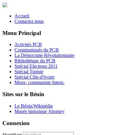
Accueil
Contactez nous
Menu Principal
Activités PCB
Communiqués du PCB
La Démocratie Révolutionnaire
Bibliothèque du PCB
Spécial Elections 2011
Spécial Tunisie
Spécial Côte-d'Ivoire
Mouv. communiste Intern.
Sites sur le Bénin
Le Bénin/Wikipédia
Musée historique Abomey
Connexion
Identifiant