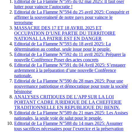
Editorial de La Flamme N°595 du 02 mai 2025: Il faut oser
lutter pour vaincre l’autocratie !
Editorial de La Flamme N°594 du 25 avril 2025: Conquérir et
affirmer la souveraineté de notre pays pour vaincre le
terrorisme
MASSACRE DES 17 ET 18 AVRIL 2025 ET
OCCUPATION D’UNE PARTIE DU TERRITOIRE
NATIONAL LA PATRIE EST EN DANGER
Editorial de La Flamme N°593 du 18 avril 2025: La
détermination au combat, seule issue pour le peuple.
Editorial de La Flamme N°592 du 11 avril 2025: Préparer la
nouvelle Conférence Poser des actes concrets
Editorial de La Flamme N°591 du 04 Avril 2025: S’engager
ardemment à la préparation d’une nouvelle Conférence
nationale.
Editorial de La Flamme N°590 du 28 mars 2025: Pour une
gouvernance patriotique et démocratique pour toute la société
béninoise
ANALYSES CRITIQUES DE L’APP SUR LA LOI
PORTANT CADRE JURIDIQUE DE LA CHEFFERIE
TRADITIONNELLE EN REPUBLIQUE DU BENIN.
Editorial de La Flamme N°589 du 21 mars 2025: Les Assises
nationales, la seule voie de salut pour le peuple.
Editorial de La Flamme N°588 du 14 mars 2025: Assumer
tous sacrifices nécessaires pour l’exercice et la préservation