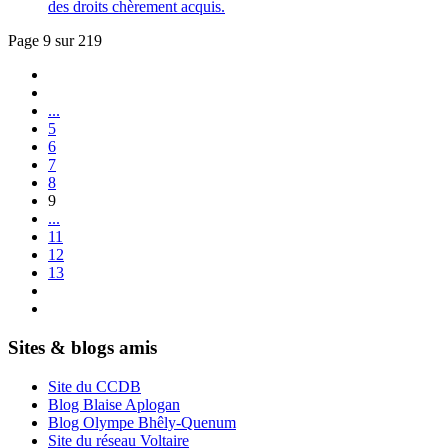
des droits chèrement acquis.
Page 9 sur 219
...
5
6
7
8
9
...
11
12
13
Sites & blogs amis
Site du CCDB
Blog Blaise Aplogan
Blog Olympe Bhêly-Quenum
Site du réseau Voltaire