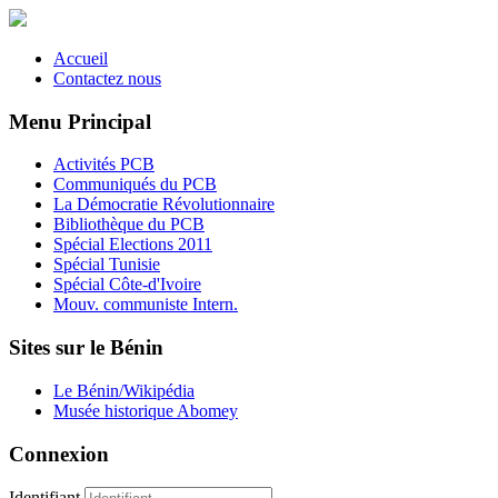
Accueil
Contactez nous
Menu Principal
Activités PCB
Communiqués du PCB
La Démocratie Révolutionnaire
Bibliothèque du PCB
Spécial Elections 2011
Spécial Tunisie
Spécial Côte-d'Ivoire
Mouv. communiste Intern.
Sites sur le Bénin
Le Bénin/Wikipédia
Musée historique Abomey
Connexion
Identifiant