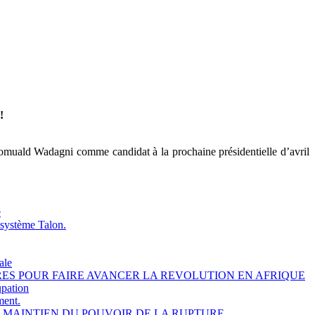
!
Romuald Wadagni comme candidat à la prochaine présidentielle d’avril
e
 système Talon.
ale
NAIRES POUR FAIRE AVANCER LA REVOLUTION EN AFRIQUE
upation
ment.
E MAINTIEN DU POUVOIR DE LA RUPTURE.