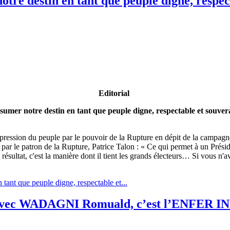
re destin en tant que peuple digne, respec
Editorial
sumer notre destin en tant que peuple digne, respectable et souver
 répression du peuple par le pouvoir de la Rupture en dépit de la campa
r le patron de la Rupture, Patrice Talon : « Ce qui permet à un Présiden
n résultat, c'est la manière dont il tient les grands électeurs… Si vous 
tant que peuple digne, respectable et...
 Avec WADAGNI Romuald, c’est l’ENFER INF