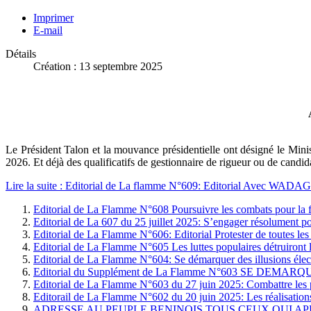
Imprimer
E-mail
Détails
Création : 13 septembre 2025
Le Président Talon et la mouvance présidentielle ont désigné le Min
2026. Et déjà des qualificatifs de gestionnaire de rigueur ou de candidat
Lire la suite : Editorial de La flamme N°609: Editorial Avec WADA
Editorial de La Flamme N°608 Poursuivre les combats pour la f
Editorial de La 607 du 25 juillet 2025: S’engager résolument po
Editorial de La Flamme N°606: Editorial Protester de toutes les
Editorial de La Flamme N°605 Les luttes populaires détruiront l
Editorial de La Flamme N°604: Se démarquer des illusions élect
Editorial du Supplément de La Flamme N°603 SE
Editorial de La Flamme N°603 du 27 juin 2025: Combattre les pa
Editorail de La Flamme N°602 du 20 juin 2025: Les réalisations 
ADRESSE AU PEUPLE BENINOIS TOUS CEUX QUI AP