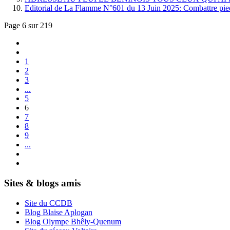
Editorial de La Flamme N°601 du 13 Juin 2025: Combattre pied 
Page 6 sur 219
1
2
3
...
5
6
7
8
9
...
Sites & blogs amis
Site du CCDB
Blog Blaise Aplogan
Blog Olympe Bhêly-Quenum