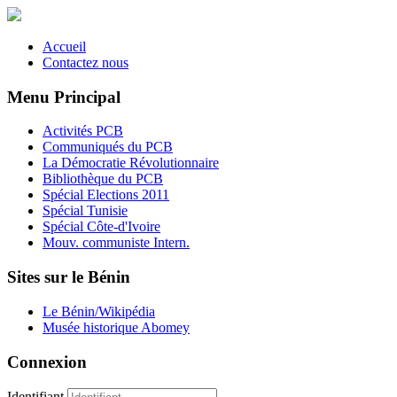
Accueil
Contactez nous
Menu Principal
Activités PCB
Communiqués du PCB
La Démocratie Révolutionnaire
Bibliothèque du PCB
Spécial Elections 2011
Spécial Tunisie
Spécial Côte-d'Ivoire
Mouv. communiste Intern.
Sites sur le Bénin
Le Bénin/Wikipédia
Musée historique Abomey
Connexion
Identifiant