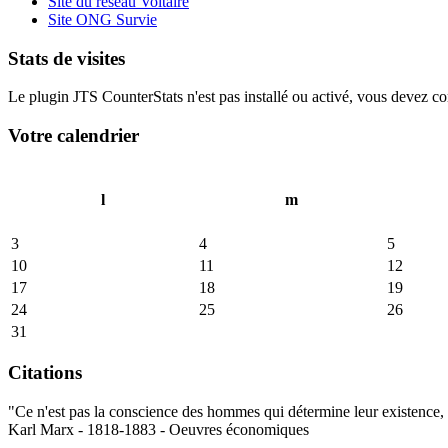
Site du réseau Voltaire
Site ONG Survie
Stats de visites
Le plugin JTS CounterStats n'est pas installé ou activé, vous devez corr
Votre calendrier
l
m
3
4
5
10
11
12
17
18
19
24
25
26
31
Citations
"Ce n'est pas la conscience des hommes qui détermine leur existence, c
Karl Marx - 1818-1883 - Oeuvres économiques