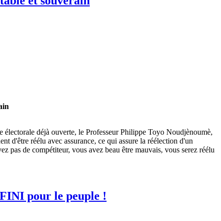
table et souverain
ain
gne électorale déjà ouverte, le Professeur Philippe Toyo Noudjènoumè,
t d'être réélu avec assurance, ce qui assure la réélection d'un
n'avez pas de compétiteur, vous avez beau être mauvais, vous serez réélu
INI pour le peuple !