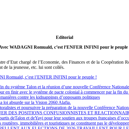
Editorial
Avec WADAGNI Romuald, c’est l’ENFER INFINI pour le peuple 
istre d’Etat chargé de l’Economie, des Finances et de la Coopération 
 de la jeunesse, etc. lui sont collés.
GNI Romuald, c’est l’ENFER INFINI pour le peuple !
in du système Talon et la réunion d’une nouvelle Conférence National
ur en finir avec le système de pacte colonial à commencer par la fin du
 manières contre les kidnappings d’opposants politiques
a loi absurde sur la Vision 2060 Alafia.
oralistes et poursuivre la préparation de la nouvelle Conférence Nation
 DEMARQUER DES POSITIONS CONFUSIONNISTES ET REACTION
rtis deTalon et deYayi pour leur soutien aux troupes françaises d’occ
routières, immobilières et touristiques ne constituent pas le développe
PELLENT AUX ELECTIONS DE 2026 TRAVAILLENT POUR L