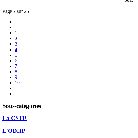
Page 2 sur 25
1
2
3
4
...
6
7
8
9
10
Sous-catégories
La CSTB
L'ODHP