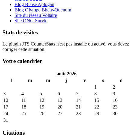
Blog Blaise Aplogan
Blog Olympe Bhêly-Quenum
Site du réseau Voltaire
Site ONG Survie
Stats de visites
Le plugin JTS CounterStats n'est pas installé ou activé, vous devez
corriger cette situation.
Votre calendrier
août 2026
l
m
m
j
v
s
d
1
2
3
4
5
6
7
8
9
10
11
12
13
14
15
16
17
18
19
20
21
22
23
24
25
26
27
28
29
30
31
Citations