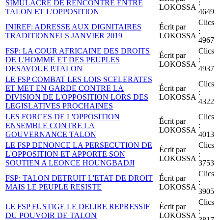
SIMULACRE DE RENCONTRE ENTRE
:
LOKOSSA
TALON ET L'OPPOSITION
4649
Clics
INIREF: ADRESSE AUX DIGNITAIRES
Écrit par
:
TRADITIONNELS JANVIER 2019
LOKOSSA
4967
FSP: LA COUR AFRICAINE DES DROITS
Clics
Écrit par
DE L'HOMME ET DES PEUPLES
:
LOKOSSA
DESAVOUE P.TALON
4937
LE FSP COMBAT LES LOIS SCELERATES
Clics
ET MET EN GARDE CONTRE LA
Écrit par
:
DIVISION DE L'OPPOSITION LORS DES
LOKOSSA
4322
LEGISLATIVES PROCHAINES
LES FORCES DE L'OPPOSITION
Clics
Écrit par
ENSEMBLE CONTRE LA
:
LOKOSSA
GOUVERNANCE TALON
4013
LE FSP DENONCE LA PERSECUTION DE
Clics
Écrit par
L'OPPOSITION ET APPORTE SON
:
LOKOSSA
SOUTIEN A LEONCE HOUNGBADJI
3753
Clics
FSP: TALON DETRUIT L'ETAT DE DROIT
Écrit par
:
MAIS LE PEUPLE RESISTE
LOKOSSA
3905
Clics
LE FSP FUSTIGE LE DELIRE REPRESSIF
Écrit par
:
DU POUVOIR DE TALON
LOKOSSA
3817