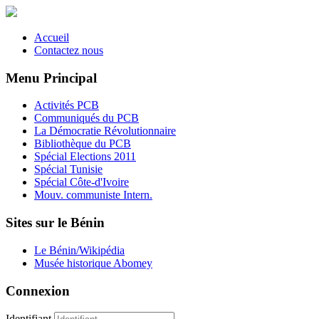
Accueil
Contactez nous
Menu Principal
Activités PCB
Communiqués du PCB
La Démocratie Révolutionnaire
Bibliothèque du PCB
Spécial Elections 2011
Spécial Tunisie
Spécial Côte-d'Ivoire
Mouv. communiste Intern.
Sites sur le Bénin
Le Bénin/Wikipédia
Musée historique Abomey
Connexion
Identifiant