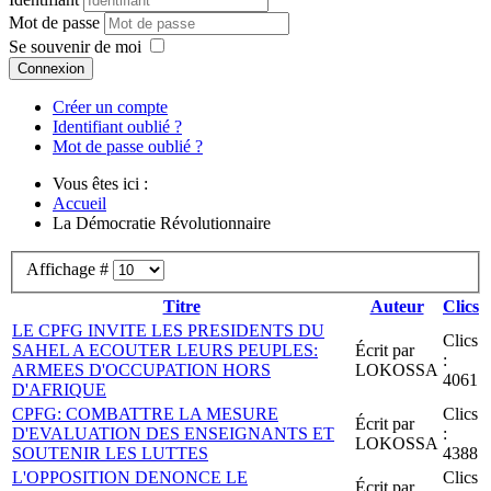
Mot de passe
Se souvenir de moi
Connexion
Créer un compte
Identifiant oublié ?
Mot de passe oublié ?
Vous êtes ici :
Accueil
La Démocratie Révolutionnaire
Affichage #
Titre
Auteur
Clics
LE CPFG INVITE LES PRESIDENTS DU
Clics
SAHEL A ECOUTER LEURS PEUPLES:
Écrit par
:
ARMEES D'OCCUPATION HORS
LOKOSSA
4061
D'AFRIQUE
CPFG: COMBATTRE LA MESURE
Clics
Écrit par
D'EVALUATION DES ENSEIGNANTS ET
:
LOKOSSA
SOUTENIR LES LUTTES
4388
L'OPPOSITION DENONCE LE
Clics
Écrit par