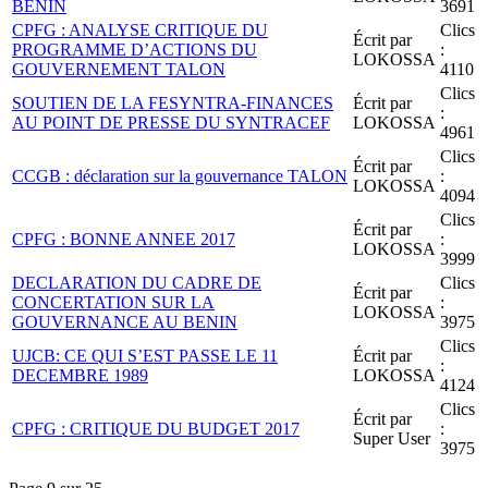
BENIN
3691
CPFG : ANALYSE CRITIQUE DU
Clics
Écrit par
PROGRAMME D’ACTIONS DU
:
LOKOSSA
GOUVERNEMENT TALON
4110
Clics
SOUTIEN DE LA FESYNTRA-FINANCES
Écrit par
:
AU POINT DE PRESSE DU SYNTRACEF
LOKOSSA
4961
Clics
Écrit par
CCGB : déclaration sur la gouvernance TALON
:
LOKOSSA
4094
Clics
Écrit par
CPFG : BONNE ANNEE 2017
:
LOKOSSA
3999
DECLARATION DU CADRE DE
Clics
Écrit par
CONCERTATION SUR LA
:
LOKOSSA
GOUVERNANCE AU BENIN
3975
Clics
UJCB: CE QUI S’EST PASSE LE 11
Écrit par
:
DECEMBRE 1989
LOKOSSA
4124
Clics
Écrit par
CPFG : CRITIQUE DU BUDGET 2017
:
Super User
3975