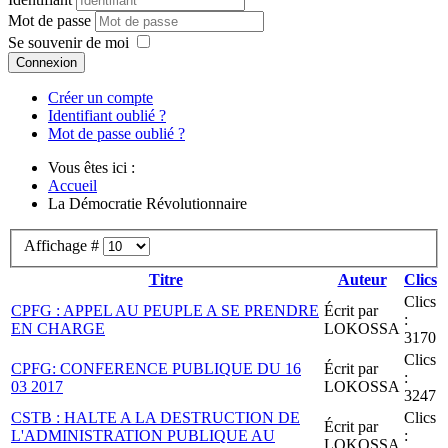
Mot de passe
Se souvenir de moi
Connexion
Créer un compte
Identifiant oublié ?
Mot de passe oublié ?
Vous êtes ici :
Accueil
La Démocratie Révolutionnaire
Affichage #
Titre
Auteur
Clics
Clics
CPFG : APPEL AU PEUPLE A SE PRENDRE
Écrit par
:
EN CHARGE
LOKOSSA
3170
Clics
CPFG: CONFERENCE PUBLIQUE DU 16
Écrit par
:
03 2017
LOKOSSA
3247
CSTB : HALTE A LA DESTRUCTION DE
Clics
Écrit par
L'ADMINISTRATION PUBLIQUE AU
:
LOKOSSA