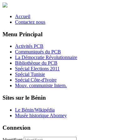
Accueil
Contactez nous
Menu Principal
Activités PCB
Communiqués du PCB
La Démocratie Révolutionnaire
Bibliothèque du PCB
Spécial Elections 2011
Spécial Tunisie
Spécial Côte-d'Ivoire
Mouv. communiste Intern.
Sites sur le Bénin
Le Bénin/Wikipédia
Musée historique Abomey
Connexion
Identifiant