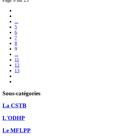
Page 9 sur 25
...
5
6
7
8
9
...
11
12
13
Sous-catégories
La CSTB
L'ODHP
Le MFLPP