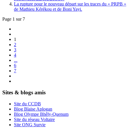
La rupture pour le nouveau départ sur les traces du « PRPB »
de Mathieu Kérékou et de Boni Yayi.
Page 1 sur 7
1
2
3
4
...
6
7
Sites & blogs amis
Site du CCDB
Blog Blaise Aplogan
Blog Olympe Bhêly-Quenum
Site du réseau Voltaire
Site ONG Survie