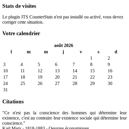
Stats de visites
Le plugin JTS CounterStats n'est pas installé ou activé, vous devez
corriger cette situation.
Votre calendrier
août 2026
l
m
m
j
v
s
d
1
2
3
4
5
6
7
8
9
10
11
12
13
14
15
16
17
18
19
20
21
22
23
24
25
26
27
28
29
30
31
Citations
"Ce n'est pas la conscience des hommes qui détermine leur
existence, c'est au contraire leur existence sociale qui détermine leur
conscience."
Karl Marx - 1818-1883 - Oeuvres économiques