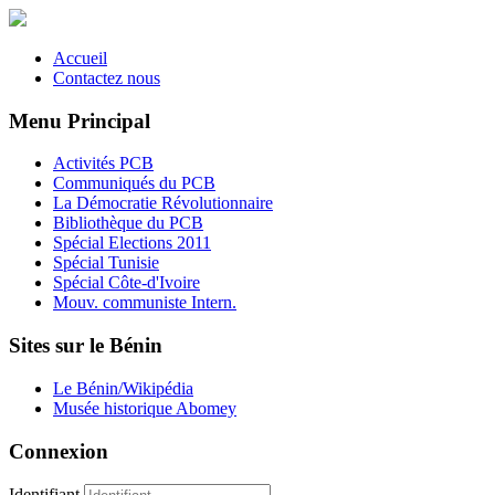
Accueil
Contactez nous
Menu Principal
Activités PCB
Communiqués du PCB
La Démocratie Révolutionnaire
Bibliothèque du PCB
Spécial Elections 2011
Spécial Tunisie
Spécial Côte-d'Ivoire
Mouv. communiste Intern.
Sites sur le Bénin
Le Bénin/Wikipédia
Musée historique Abomey
Connexion
Identifiant