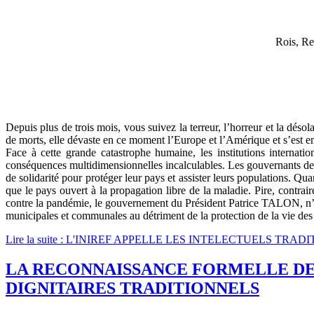
Rois, Re
Depuis plus de trois mois, vous suivez la terreur, l’horreur et la dés
de morts, elle dévaste en ce moment l’Europe et l’Amérique et s’est e
Face à cette grande catastrophe humaine, les institutions internatio
conséquences multidimensionnelles incalculables. Les gouvernants des 
de solidarité pour protéger leur pays et assister leurs populations. 
que le pays ouvert à la propagation libre de la maladie. Pire, contrai
contre la pandémie, le gouvernement du Président Patrice TALON, n’a da
municipales et communales au détriment de la protection de la vie des
Lire la suite : L'INIREF APPELLE LES INTELECTUELS T
LA RECONNAISSANCE FORMELLE DE 
DIGNITAIRES TRADITIONNELS