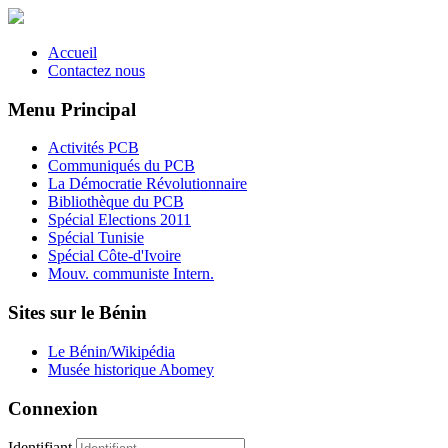
Accueil
Contactez nous
Menu Principal
Activités PCB
Communiqués du PCB
La Démocratie Révolutionnaire
Bibliothèque du PCB
Spécial Elections 2011
Spécial Tunisie
Spécial Côte-d'Ivoire
Mouv. communiste Intern.
Sites sur le Bénin
Le Bénin/Wikipédia
Musée historique Abomey
Connexion
Identifiant