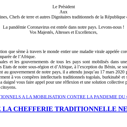
Le Président
Aux
ines, Chefs de terre et autres Dignitaires traditionnels de la République
La pandémie Coronavirus est entrée dans notre pays. Levons-nous !
Vos Majestés, Altesses et Excellences,
olation que sème à travers le monde entier une maladie virale appelée c
mparée de l’Afrique.
nales et les gouvernements de tous les pays sont mobilisés dans une s
Etats de notre sous-région et d’Afrique, à l’exception du Bénin, se so
Quant au gouvernement de notre pays, il a attendu jusqu’au 17 mars 2020
rement à vos compères intellectuels traditionnels togolais, burkinabè et
igné vous faire appel pour une réflexion et une solution collective pour
 citoyens.
RADITIONNELS A LA MOBILISATION CONTRE LA PANDEMIE DU
LA CHEFFERIE TRADITIONNELLE NE