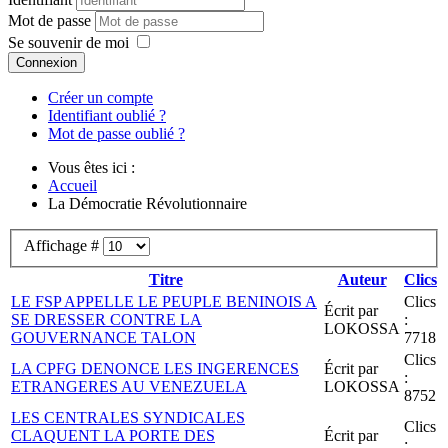
Mot de passe
Se souvenir de moi
Connexion
Créer un compte
Identifiant oublié ?
Mot de passe oublié ?
Vous êtes ici :
Accueil
La Démocratie Révolutionnaire
Affichage #
Titre
Auteur
Clics
LE FSP APPELLE LE PEUPLE BENINOIS A
Clics
Écrit par
SE DRESSER CONTRE LA
:
LOKOSSA
GOUVERNANCE TALON
7718
Clics
LA CPFG DENONCE LES INGERENCES
Écrit par
:
ETRANGERES AU VENEZUELA
LOKOSSA
8752
LES CENTRALES SYNDICALES
Clics
CLAQUENT LA PORTE DES
Écrit par
: