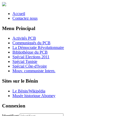
Accueil
Contactez nous
Menu Principal
Activités PCB
Communiqués du PCB
La Démocratie Révolutionnaire
Bibliothèque du PCB
Spécial Elections 2011
Spécial Tunisie
Spécial Côte-d'Ivoire
Mouv. communiste Intern.
Sites sur le Bénin
Le Bénin/Wikipédia
Musée historique Abomey
Connexion
Identifiant