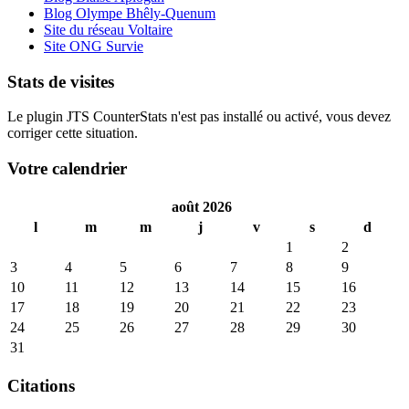
Blog Olympe Bhêly-Quenum
Site du réseau Voltaire
Site ONG Survie
Stats de visites
Le plugin JTS CounterStats n'est pas installé ou activé, vous devez
corriger cette situation.
Votre calendrier
août 2026
l
m
m
j
v
s
d
1
2
3
4
5
6
7
8
9
10
11
12
13
14
15
16
17
18
19
20
21
22
23
24
25
26
27
28
29
30
31
Citations