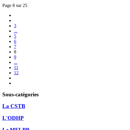
Page 8 sur 25
3
...
5
6
7
8
9
...
11
12
Sous-catégories
La CSTB
L'ODHP
Le MFLPP