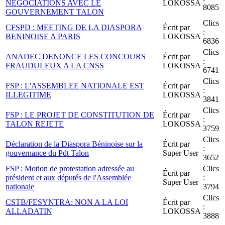
NEGOCIATIONS AVEC LE
LOKOSSA
8085
GOUVERNEMENT TALON
Clics
CFSPD : MEETING DE LA DIASPORA
Écrit par
:
BENINOISE A PARIS
LOKOSSA
6836
Clics
ANADEC DENONCE LES CONCOURS
Écrit par
:
FRAUDULEUX A LA CNSS
LOKOSSA
6741
Clics
FSP : L'ASSEMBLEE NATIONALE EST
Écrit par
:
ILLEGITIME
LOKOSSA
3841
Clics
FSP : LE PROJET DE CONSTITUTION DE
Écrit par
:
TALON REJETE
LOKOSSA
3759
Clics
Déclaration de la Diaspora Béninoise sur la
Écrit par
:
gouvernance du Pdt Talon
Super User
3652
FSP : Motion de protestation adressée au
Clics
Écrit par
président et aux députés de l'Assemblée
:
Super User
nationale
3794
Clics
CSTB/FESYNTRA: NON A LA LOI
Écrit par
:
ALLADATIN
LOKOSSA
3888