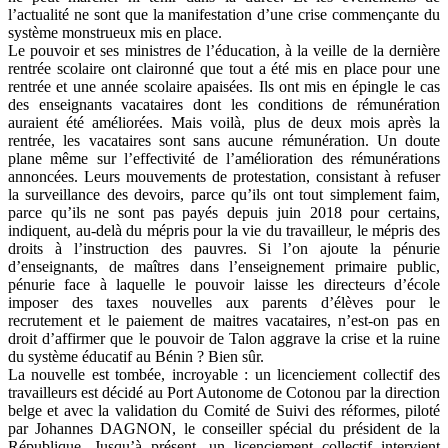
l’actualité ne sont que la manifestation d’une crise commençante du
système monstrueux mis en place.
Le pouvoir et ses ministres de l’éducation, à la veille de la dernière
rentrée scolaire ont claironné que tout a été mis en place pour une
rentrée et une année scolaire apaisées. Ils ont mis en épingle le cas
des enseignants vacataires dont les conditions de rémunération
auraient été améliorées. Mais voilà, plus de deux mois après la
rentrée, les vacataires sont sans aucune rémunération. Un doute
plane même sur l’effectivité de l’amélioration des rémunérations
annoncées. Leurs mouvements de protestation, consistant à refuser
la surveillance des devoirs, parce qu’ils ont tout simplement faim,
parce qu’ils ne sont pas payés depuis juin 2018 pour certains,
indiquent, au-delà du mépris pour la vie du travailleur, le mépris des
droits à l’instruction des pauvres. Si l’on ajoute la pénurie
d’enseignants, de maîtres dans l’enseignement primaire public,
pénurie face à laquelle le pouvoir laisse les directeurs d’école
imposer des taxes nouvelles aux parents d’élèves pour le
recrutement et le paiement de maitres vacataires, n’est-on pas en
droit d’affirmer que le pouvoir de Talon aggrave la crise et la ruine
du système éducatif au Bénin ? Bien sûr.
La nouvelle est tombée, incroyable : un licenciement collectif des
travailleurs est décidé au Port Autonome de Cotonou par la direction
belge et avec la validation du Comité de Suivi des réformes, piloté
par Johannes DAGNON, le conseiller spécial du président de la
République. Jusqu’à présent, un licenciement collectif intervient