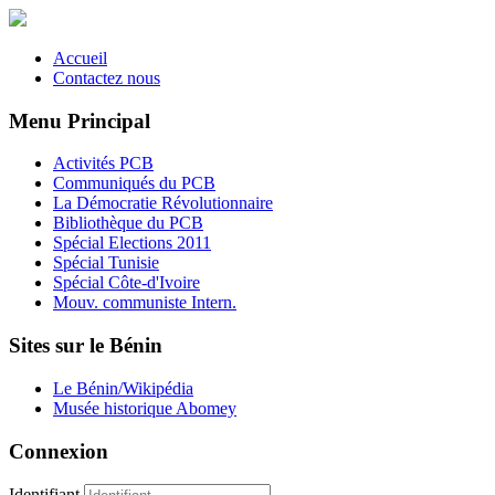
Accueil
Contactez nous
Menu Principal
Activités PCB
Communiqués du PCB
La Démocratie Révolutionnaire
Bibliothèque du PCB
Spécial Elections 2011
Spécial Tunisie
Spécial Côte-d'Ivoire
Mouv. communiste Intern.
Sites sur le Bénin
Le Bénin/Wikipédia
Musée historique Abomey
Connexion
Identifiant