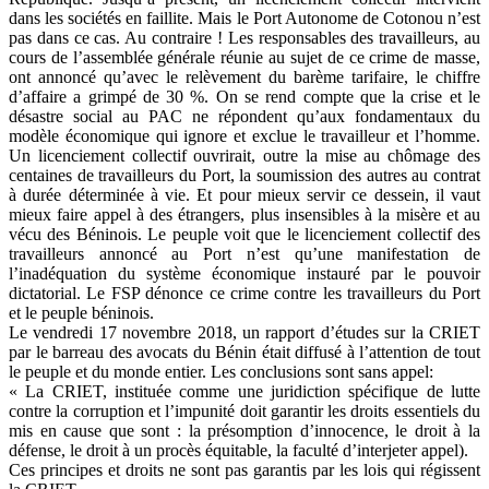
dans les sociétés en faillite. Mais le Port Autonome de Cotonou n’est
pas dans ce cas. Au contraire ! Les responsables des travailleurs, au
cours de l’assemblée générale réunie au sujet de ce crime de masse,
ont annoncé qu’avec le relèvement du barème tarifaire, le chiffre
d’affaire a grimpé de 30 %. On se rend compte que la crise et le
désastre social au PAC ne répondent qu’aux fondamentaux du
modèle économique qui ignore et exclue le travailleur et l’homme.
Un licenciement collectif ouvrirait, outre la mise au chômage des
centaines de travailleurs du Port, la soumission des autres au contrat
à durée déterminée à vie. Et pour mieux servir ce dessein, il vaut
mieux faire appel à des étrangers, plus insensibles à la misère et au
vécu des Béninois. Le peuple voit que le licenciement collectif des
travailleurs annoncé au Port n’est qu’une manifestation de
l’inadéquation du système économique instauré par le pouvoir
dictatorial. Le FSP dénonce ce crime contre les travailleurs du Port
et le peuple béninois.
Le vendredi 17 novembre 2018, un rapport d’études sur la CRIET
par le barreau des avocats du Bénin était diffusé à l’attention de tout
le peuple et du monde entier. Les conclusions sont sans appel:
« La CRIET, instituée comme une juridiction spécifique de lutte
contre la corruption et l’impunité doit garantir les droits essentiels du
mis en cause que sont : la présomption d’innocence, le droit à la
défense, le droit à un procès équitable, la faculté d’interjeter appel).
Ces principes et droits ne sont pas garantis par les lois qui régissent