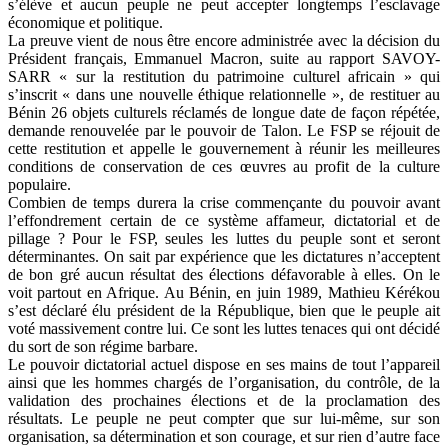
s’élève et aucun peuple ne peut accepter longtemps l’esclavage
économique et politique.
La preuve vient de nous être encore administrée avec la décision du
Président français, Emmanuel Macron, suite au rapport SAVOY-
SARR « sur la restitution du patrimoine culturel africain » qui
s’inscrit « dans une nouvelle éthique relationnelle », de restituer au
Bénin 26 objets culturels réclamés de longue date de façon répétée,
demande renouvelée par le pouvoir de Talon. Le FSP se réjouit de
cette restitution et appelle le gouvernement à réunir les meilleures
conditions de conservation de ces œuvres au profit de la culture
populaire.
Combien de temps durera la crise commençante du pouvoir avant
l’effondrement certain de ce système affameur, dictatorial et de
pillage ? Pour le FSP, seules les luttes du peuple sont et seront
déterminantes. On sait par expérience que les dictatures n’acceptent
de bon gré aucun résultat des élections défavorable à elles. On le
voit partout en Afrique. Au Bénin, en juin 1989, Mathieu Kérékou
s’est déclaré élu président de la République, bien que le peuple ait
voté massivement contre lui. Ce sont les luttes tenaces qui ont décidé
du sort de son régime barbare.
Le pouvoir dictatorial actuel dispose en ses mains de tout l’appareil
ainsi que les hommes chargés de l’organisation, du contrôle, de la
validation des prochaines élections et de la proclamation des
résultats. Le peuple ne peut compter que sur lui-même, sur son
organisation, sa détermination et son courage, et sur rien d’autre face