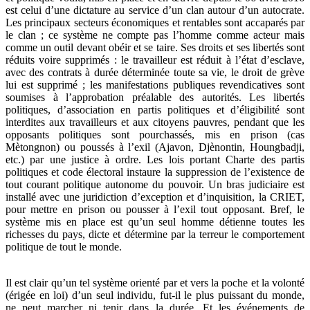
est celui d’une dictature au service d’un clan autour d’un autocrate.
Les principaux secteurs économiques et rentables sont accaparés par
le clan ; ce système ne compte pas l’homme comme acteur mais
comme un outil devant obéir et se taire. Ses droits et ses libertés sont
réduits voire supprimés : le travailleur est réduit à l’état d’esclave,
avec des contrats à durée déterminée toute sa vie, le droit de grève
lui est supprimé ; les manifestations publiques revendicatives sont
soumises à l’approbation préalable des autorités. Les libertés
politiques, d’association en partis politiques et d’éligibilité sont
interdites aux travailleurs et aux citoyens pauvres, pendant que les
opposants politiques sont pourchassés, mis en prison (cas
Mètongnon) ou poussés à l’exil (Ajavon, Djènontin, Houngbadji,
etc.) par une justice à ordre. Les lois portant Charte des partis
politiques et code électoral instaure la suppression de l’existence de
tout courant politique autonome du pouvoir. Un bras judiciaire est
installé avec une juridiction d’exception et d’inquisition, la CRIET,
pour mettre en prison ou pousser à l’exil tout opposant. Bref, le
système mis en place est qu’un seul homme détienne toutes les
richesses du pays, dicte et détermine par la terreur le comportement
politique de tout le monde.
Il est clair qu’un tel système orienté par et vers la poche et la volonté
(érigée en loi) d’un seul individu, fut-il le plus puissant du monde,
ne peut marcher ni tenir dans la durée. Et les événements de