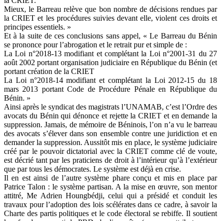
la CRIET.
Mieux, le Barreau relève que bon nombre de décisions rendues par
la CRIET et les procédures suivies devant elle, violent ces droits et
principes essentiels. »
Et à la suite de ces conclusions sans appel, « Le Barreau du Bénin
se prononce pour l’abrogation et le retrait pur et simple de :
La Loi n°2018-13 modifiant et complétant la Loi n°2001-31 du 27
août 2002 portant organisation judiciaire en République du Bénin (et
portant création de la CRIET
La Loi n°2018-14 modifiant et complétant la Loi 2012-15 du 18
mars 2013 portant Code de Procédure Pénale en République du
Bénin. »
Ainsi après le syndicat des magistrats l’UNAMAB, c’est l’Ordre des
avocats du Bénin qui dénonce et rejette la CRIET et en demande la
suppression. Jamais, de mémoire de Béninois, l’on n’a vu le barreau
des avocats s’élever dans son ensemble contre une juridiction et en
demander la suppression. Aussitôt mis en place, le système judiciaire
créé par le pouvoir dictatorial avec la CRIET comme clé de voute,
est décrié tant par les praticiens de droit à l’intérieur qu’à l’extérieur
que par tous les démocrates. Le système est déjà en crise.
Il en est ainsi de l’autre système phare conçu et mis en place par
Patrice Talon : le système partisan. A la mise en œuvre, son mentor
attitré, Me Adrien Houngbédji, celui qui a présidé et conduit les
travaux pour l’adoption des lois scélérates dans ce cadre, à savoir la
Charte des partis politiques et le code électoral se rebiffe. Il soutient