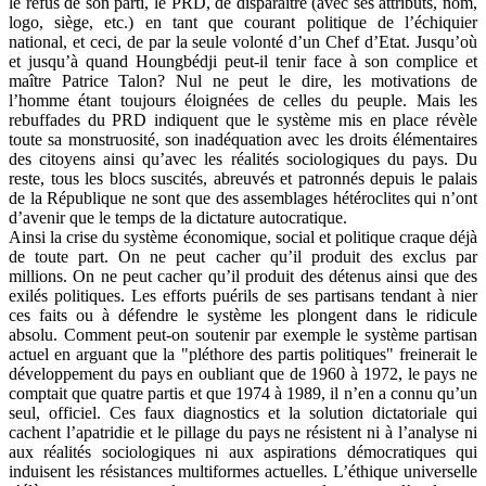
le refus de son parti, le PRD, de disparaître (avec ses attributs, nom,
logo, siège, etc.) en tant que courant politique de l’échiquier
national, et ceci, de par la seule volonté d’un Chef d’Etat. Jusqu’où
et jusqu’à quand Houngbédji peut-il tenir face à son complice et
maître Patrice Talon? Nul ne peut le dire, les motivations de
l’homme étant toujours éloignées de celles du peuple. Mais les
rebuffades du PRD indiquent que le système mis en place révèle
toute sa monstruosité, son inadéquation avec les droits élémentaires
des citoyens ainsi qu’avec les réalités sociologiques du pays. Du
reste, tous les blocs suscités, abreuvés et patronnés depuis le palais
de la République ne sont que des assemblages hétéroclites qui n’ont
d’avenir que le temps de la dictature autocratique.
Ainsi la crise du système économique, social et politique craque déjà
de toute part. On ne peut cacher qu’il produit des exclus par
millions. On ne peut cacher qu’il produit des détenus ainsi que des
exilés politiques. Les efforts puérils de ses partisans tendant à nier
ces faits ou à défendre le système les plongent dans le ridicule
absolu. Comment peut-on soutenir par exemple le système partisan
actuel en arguant que la "pléthore des partis politiques" freinerait le
développement du pays en oubliant que de 1960 à 1972, le pays ne
comptait que quatre partis et que 1974 à 1989, il n’en a connu qu’un
seul, officiel. Ces faux diagnostics et la solution dictatoriale qui
cachent l’apatridie et le pillage du pays ne résistent ni à l’analyse ni
aux réalités sociologiques ni aux aspirations démocratiques qui
induisent les résistances multiformes actuelles. L’éthique universelle