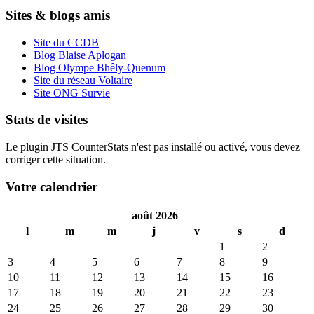
Sites & blogs amis
Site du CCDB
Blog Blaise Aplogan
Blog Olympe Bhêly-Quenum
Site du réseau Voltaire
Site ONG Survie
Stats de visites
Le plugin JTS CounterStats n'est pas installé ou activé, vous devez
corriger cette situation.
Votre calendrier
août 2026
l
m
m
j
v
s
d
1
2
3
4
5
6
7
8
9
10
11
12
13
14
15
16
17
18
19
20
21
22
23
24
25
26
27
28
29
30