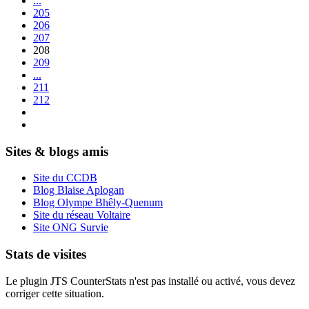
...
205
206
207
208
209
...
211
212
Sites & blogs amis
Site du CCDB
Blog Blaise Aplogan
Blog Olympe Bhêly-Quenum
Site du réseau Voltaire
Site ONG Survie
Stats de visites
Le plugin JTS CounterStats n'est pas installé ou activé, vous devez
corriger cette situation.