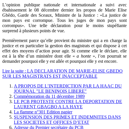
L’opinion publique nationale et internationale a suivi avec
ébahissement le 08 décembre dernier les propos de Marie Elise
Gbèdo, Garde des Sceaux, Ministre de la Justice : «La justice de
mon pays est corrompue. Tous les juges de mon pays sont
corrompus». Une telle déclaration pour le moins stupéfiante
surprend à plusieurs points de vue.
Premièrement parce qu’elle provient du ministre qui a en charge la
justice et en particulier la gestion des magistrats et qui dispose à cet
effet des moyens d’action pour agir. Si comme elle le déclare, elle
est à la tête d’un ministère dont elle «
a honte
», l’on pourrait se
demander pourquoi elle y est allée et pourquoi elle y est encore.
Lire la suite : LA DECLARATION DE MARIE-ELISE GBEDO
SUR LES MAGISTRATS EST INACCEPTABLE
A PROPOS DE L’INTERDICTION PAR LA HAAC DU
JOURNAL "LE BENINOIS LIBERE"
Commémoration du 11 décembre 1989
LE PCB PROTESTE CONTRE LA DEPORTATION DE
LAURENT GBAGBO A LA HAYE
La flamme n°301 Edition papier
SUSPENSION DES PRIMES ET INDEMNITES DANS
LES SOCIETES ET OFFICES D’ETAT
Adresse du Premier secrétaire du PCB