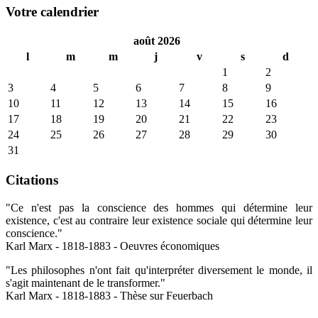
Votre calendrier
août 2026
l
m
m
j
v
s
d
1
2
3
4
5
6
7
8
9
10
11
12
13
14
15
16
17
18
19
20
21
22
23
24
25
26
27
28
29
30
31
Citations
"Ce n'est pas la conscience des hommes qui détermine leur
existence, c'est au contraire leur existence sociale qui détermine leur
conscience."
Karl Marx - 1818-1883 - Oeuvres économiques
"Les philosophes n'ont fait qu'interpréter diversement le monde, il
s'agit maintenant de le transformer."
Karl Marx - 1818-1883 - Thèse sur Feuerbach