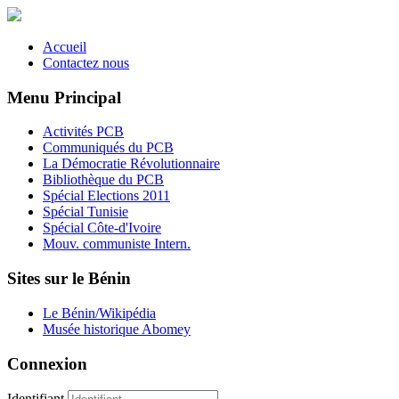
Accueil
Contactez nous
Menu Principal
Activités PCB
Communiqués du PCB
La Démocratie Révolutionnaire
Bibliothèque du PCB
Spécial Elections 2011
Spécial Tunisie
Spécial Côte-d'Ivoire
Mouv. communiste Intern.
Sites sur le Bénin
Le Bénin/Wikipédia
Musée historique Abomey
Connexion
Identifiant