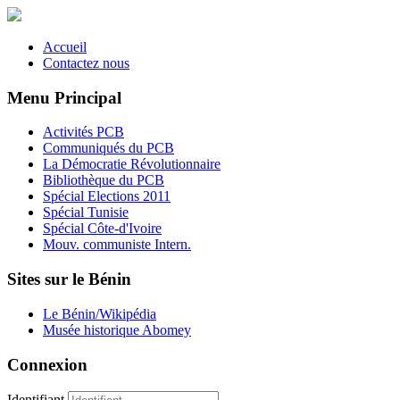
Accueil
Contactez nous
Menu Principal
Activités PCB
Communiqués du PCB
La Démocratie Révolutionnaire
Bibliothèque du PCB
Spécial Elections 2011
Spécial Tunisie
Spécial Côte-d'Ivoire
Mouv. communiste Intern.
Sites sur le Bénin
Le Bénin/Wikipédia
Musée historique Abomey
Connexion
Identifiant