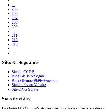
...
205
206
207
208
209
...
211
212
213
Sites & blogs amis
Site du CCDB
Blog Blaise Aplogan
Blog Olympe Bhêly-Quenum
Site du réseau Voltaire
Site ONG Survie
Stats de visites
Le plugin JTS CounterStats n'est pas installé ou activé, vous devez