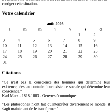
corriger cette situation.
Votre calendrier
août 2026
l
m
m
j
v
s
d
1
2
3
4
5
6
7
8
9
10
11
12
13
14
15
16
17
18
19
20
21
22
23
24
25
26
27
28
29
30
31
Citations
"Ce n'est pas la conscience des hommes qui détermine leur
existence, c'est au contraire leur existence sociale qui détermine leur
conscience."
Karl Marx - 1818-1883 - Oeuvres économiques
"Les philosophes n'ont fait qu'interpréter diversement le monde, il
s'agit maintenant de le transformer."