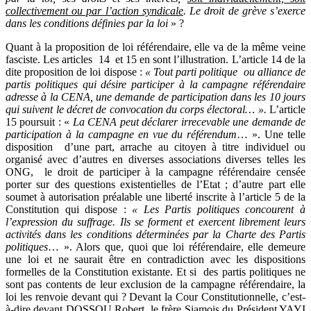
collectivement ou par l’action syndicale
. Le droit de grève s’exerce
dans les conditions définies par la loi
» ?
Quant à la proposition de loi référendaire, elle va de la même veine
fasciste. Les articles 14 et 15 en sont l’illustration. L’article 14 de la
dite proposition de loi dispose :
« Tout parti politique ou alliance de
partis politiques qui désire participer à la campagne référendaire
adresse à la CENA, une demande de participation dans les 10 jours
qui suivent le décret de convocation du corps électoral… ».
L’article
15 poursuit : «
La CENA peut déclarer irrecevable une demande de
participation à la campagne en vue du référendum
… ». Une telle
disposition d’une part, arrache au citoyen à titre individuel ou
organisé avec d’autres en diverses associations diverses telles les
ONG, le droit de participer à la campagne référendaire censée
porter sur des questions existentielles de l’Etat ; d’autre part elle
soumet à autorisation préalable une liberté inscrite à l’article 5 de la
Constitution qui dispose :
« Les Partis politiques concourent à
l’expression du suffrage. Ils se forment et exercent librement leurs
activités dans les conditions déterminées par la Charte des Partis
politiques
… ». Alors que, quoi que loi référendaire, elle demeure
une loi et ne saurait être en contradiction avec les dispositions
formelles de la Constitution existante. Et si des partis politiques ne
sont pas contents de leur exclusion de la campagne référendaire, la
loi les renvoie devant qui ? Devant la Cour Constitutionnelle, c’est-
à-dire devant DOSSOU Robert, le frère Siamois du Président YAYI