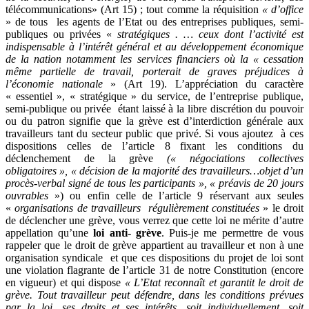
télécommunications» (Art 15) ; tout comme la réquisition
« d’office
» de tous les agents de l’Etat ou des entreprises publiques, semi-
publiques ou privées «
stratégiques . … ceux dont l’activité est
indispensable à l’intérêt général et au développement économique
de la nation notamment les services financiers où la « cessation
même partielle de travail, porterait de graves préjudices à
l’économie nationale
» (Art 19). L’appréciation du caractère
« essentiel », « stratégique » du service, de l’entreprise publique,
semi-publique ou privée étant laissé à la libre discrétion du pouvoir
ou du patron signifie que la grève est d’interdiction générale aux
travailleurs tant du secteur public que privé. Si vous ajoutez à ces
dispositions celles de l’article 8 fixant les conditions du
déclenchement de la grève
(« négociations collectives
obligatoires », « décision de la majorité des travailleurs…objet d’un
procès-verbal signé de tous les participants », « préavis de 20 jours
ouvrables
») ou enfin celle de l’article 9 réservant aux seules
«
organisations de travailleurs régulièrement constituées
» le droit
de déclencher une grève, vous verrez que cette loi ne mérite d’autre
appellation qu’une
loi anti- grève
. Puis-je me permettre de vous
rappeler que le droit de grève appartient au travailleur et non à une
organisation syndicale et que ces dispositions du projet de loi sont
une violation flagrante de l’article 31 de notre Constitution (encore
en vigueur) et qui dispose
« L’Etat reconnaît et garantit le droit de
grève. Tout travailleur peut défendre, dans les conditions prévues
par la loi, ses droits et ses intérêts,
soit individuellement, soit