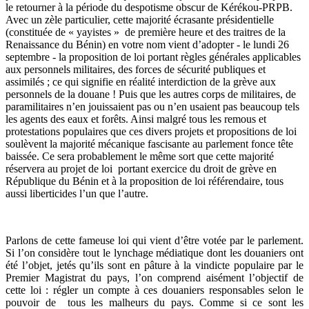
le retourner à la période du despotisme obscur de Kérékou-PRPB.
Avec un zèle particulier, cette majorité écrasante présidentielle
(constituée de « yayistes » de première heure et des traitres de la
Renaissance du Bénin) en votre nom vient d’adopter - le lundi 26
septembre - la proposition de loi portant règles générales applicables
aux personnels militaires, des forces de sécurité publiques et
assimilés ; ce qui signifie en réalité interdiction de la grève aux
personnels de la douane ! Puis que les autres corps de militaires, de
paramilitaires n’en jouissaient pas ou n’en usaient pas beaucoup tels
les agents des eaux et forêts. Ainsi malgré tous les remous et
protestations populaires que ces divers projets et propositions de loi
soulèvent la majorité mécanique fascisante au parlement fonce tête
baissée. Ce sera probablement le même sort que cette majorité
réservera au projet de loi portant exercice du droit de grève en
République du Bénin et à la proposition de loi référendaire, tous
aussi liberticides l’un que l’autre.
Parlons de cette fameuse loi qui vient d’être votée par le parlement.
Si l’on considère tout le lynchage médiatique dont les douaniers ont
été l’objet, jetés qu’ils sont en pâture à la vindicte populaire par le
Premier Magistrat du pays, l’on comprend aisément l’objectif de
cette loi : régler un compte à ces douaniers responsables selon le
pouvoir de tous les malheurs du pays. Comme si ce sont les