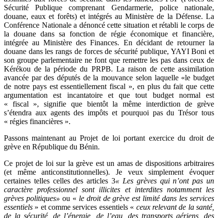
Sécurité Publique comprenant Gendarmerie, police nationale,
douane, eaux et forêts) et intégrés au Ministère de la Défense. La
Conférence Nationale a dénoncé cette situation et rétabli le corps de
la douane dans sa fonction de régie économique et financière,
intégrée au Ministère des Finances. En décidant de retourner la
douane dans les rangs de forces de sécurité publique, YAYI Boni et
son groupe parlementaire ne font que remettre les pas dans ceux de
Kérékou de la période du PRPB. La raison de cette assimilation
avancée par des députés de la mouvance selon laquelle «le budget
de notre pays est essentiellement fiscal », en plus du fait que cette
argumentation est incantatoire et que tout budget normal est
« fiscal », signifie que bientôt la même interdiction de grève
s’étendra aux agents des impôts et pourquoi pas du Trésor tous
« régies financières ».
Passons maintenant au Projet de loi portant exercice du droit de
grève en République du Bénin.
Ce projet de loi sur la grève est un amas de dispositions arbitraires
(et même anticonstitutionnelles). Je veux simplement évoquer
certaines telles celles des articles 3
« Les grèves qui n’ont pas un
caractère professionnel sont illicites et interdites notamment les
grèves politiques»
ou «
le droit de grève est limité dans les services
essentiels
» et comme services essentiels «
ceux relevant de la santé,
de la sécurité, de l’énergie, de l’eau, des transports aériens, des