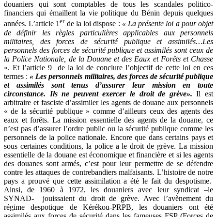
douaniers qui sont comptables de tous les scandales politico-
financiers qui émaillent la vie politique du Bénin depuis quelques
er
années. L’article 1
de la loi dispose :
« La présente loi a pour objet
de définir les règles particulières applicables aux personnels
militaires, des forces de sécurité publique et assimilés…Les
personnels des forces de sécurité publique et assimilés sont ceux de
la Police Nationale, de la Douane et des Eaux et Forêts et Chasse
». Et l’article 9 de la loi de conclure l’objectif de cette loi en ces
termes :
« Les personnels militaires, des forces de sécurité publique
et assimilés sont tenus d’assurer leur mission en toute
circonstance. Ils ne peuvent exercer le droit de grève».
Il est
arbitraire et fasciste d’assimiler les agents de douane aux personnels
« de la sécurité publique » comme d’ailleurs ceux des agents des
eaux et forêts. La mission essentielle des agents de la douane, ce
n’est pas d’assurer l’ordre public ou la sécurité publique comme les
personnels de la police nationale. Encore que dans certains pays et
sous certaines conditions, la police a le droit de grève. La mission
essentielle de la douane est économique et financière et si les agents
des douanes sont armés, c’est pour leur permettre de se défendre
contre les attaques de contrebandiers malfaisants. L’histoire de notre
pays a prouvé que cette assimilation a été le fait du despotisme.
Ainsi, de 1960 à 1972, les douaniers avec leur syndicat –le
SYNAD- jouissaient du droit de grève. Avec l’avènement du
régime despotique de Kérékou-PRPB, les douaniers ont été
assimilés aux forces de sécurité dans les fameuses FSP (Forces de