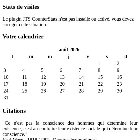
Stats de visites
Le plugin JTS CounterStats n'est pas installé ou activé, vous devez
corriger cette situation.
Votre calendrier
août 2026
l
m
m
j
v
s
d
1
2
3
4
5
6
7
8
9
10
11
12
13
14
15
16
17
18
19
20
21
22
23
24
25
26
27
28
29
30
31
Citations
"Ce n'est pas la conscience des hommes qui détermine leur
existence, c'est au contraire leur existence sociale qui détermine leur
conscience."
Karl Marx - 1818-1883 - Oeuvres économiques