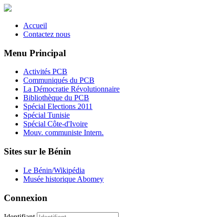
Accueil
Contactez nous
Menu Principal
Activités PCB
Communiqués du PCB
La Démocratie Révolutionnaire
Bibliothèque du PCB
Spécial Elections 2011
Spécial Tunisie
Spécial Côte-d'Ivoire
Mouv. communiste Intern.
Sites sur le Bénin
Le Bénin/Wikipédia
Musée historique Abomey
Connexion
Identifiant