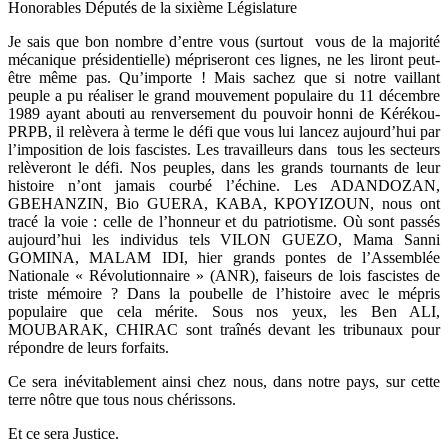
Honorables Députés de la sixième Législature
Je sais que bon nombre d’entre vous (surtout vous de la majorité
mécanique présidentielle) mépriseront ces lignes, ne les liront peut-
être même pas. Qu’importe ! Mais sachez que si notre vaillant
peuple a pu réaliser le grand mouvement populaire du 11 décembre
1989 ayant abouti au renversement du pouvoir honni de Kérékou-
PRPB, il relèvera à terme le défi que vous lui lancez aujourd’hui par
l’imposition de lois fascistes. Les travailleurs dans tous les secteurs
relèveront le défi. Nos peuples, dans les grands tournants de leur
histoire n’ont jamais courbé l’échine. Les ADANDOZAN,
GBEHANZIN, Bio GUERA, KABA, KPOYIZOUN, nous ont
tracé la voie : celle de l’honneur et du patriotisme. Où sont passés
aujourd’hui les individus tels VILON GUEZO, Mama Sanni
GOMINA, MALAM IDI, hier grands pontes de l’Assemblée
Nationale « Révolutionnaire » (ANR), faiseurs de lois fascistes de
triste mémoire ? Dans la poubelle de l’histoire avec le mépris
populaire que cela mérite. Sous nos yeux, les Ben ALI,
MOUBARAK, CHIRAC sont traînés devant les tribunaux pour
répondre de leurs forfaits.
Ce sera inévitablement ainsi chez nous, dans notre pays, sur cette
terre nôtre que tous nous chérissons.
Et ce sera Justice.