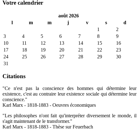
Votre calendrier
août 2026
l
m
m
j
v
s
d
1
2
3
4
5
6
7
8
9
10
11
12
13
14
15
16
17
18
19
20
21
22
23
24
25
26
27
28
29
30
31
Citations
"Ce n'est pas la conscience des hommes qui détermine leur
existence, c'est au contraire leur existence sociale qui détermine leur
conscience."
Karl Marx - 1818-1883 - Oeuvres économiques
"Les philosophes n'ont fait qu'interpréter diversement le monde, il
s'agit maintenant de le transformer."
Karl Marx - 1818-1883 - Thèse sur Feuerbach