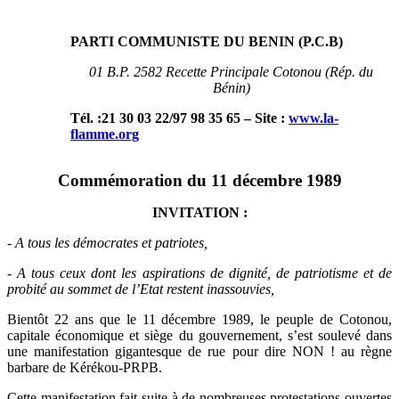
PARTI COMMUNISTE DU BENIN (P.C.B
)
01 B.P. 2582 Recette Principale Cotonou (Rép. du
Bénin)
Tél. :21 30 03 22/97 98 35 65 – Site :
www.la-
flamme.org
Commémoration du 11 décembre 1989
INVITATION :
-
A tous les démocrates et patriotes,
-
A tous ceux dont les aspirations de dignité, de patriotisme et de
probité au sommet de l’Etat restent inassouvies,
Bientôt 22 ans que le 11 décembre 1989, le peuple de Cotonou,
capitale économique et siège du gouvernement, s’est soulevé dans
une manifestation gigantesque de rue pour dire NON ! au règne
barbare de Kérékou-PRPB.
Cette manifestation fait suite à de nombreuses protestations ouvertes