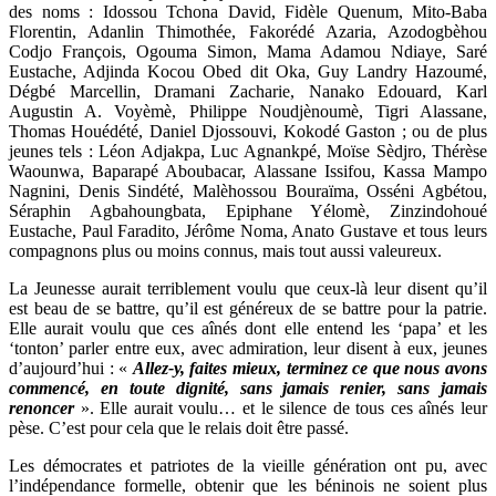
des noms : Idossou Tchona David, Fidèle Quenum, Mito-Baba
Florentin, Adanlin Thimothée, Fakorédé Azaria, Azodogbèhou
Codjo François, Ogouma Simon, Mama Adamou Ndiaye, Saré
Eustache, Adjinda Kocou Obed dit Oka, Guy Landry Hazoumé,
Dégbé Marcellin, Dramani Zacharie, Nanako Edouard, Karl
Augustin A. Voyèmè, Philippe Noudjènoumè, Tigri Alassane,
Thomas Houédété, Daniel Djossouvi, Kokodé Gaston ; ou de plus
jeunes tels : Léon Adjakpa, Luc Agnankpé, Moïse Sèdjro, Thérèse
Waounwa, Baparapé Aboubacar, Alassane Issifou, Kassa Mampo
Nagnini, Denis Sindété, Malèhossou Bouraïma, Osséni Agbétou,
Séraphin Agbahoungbata, Epiphane Yélomè, Zinzindohoué
Eustache, Paul Faradito, Jérôme Noma, Anato Gustave et tous leurs
compagnons plus ou moins connus, mais tout aussi valeureux.
La Jeunesse
aurait terriblement voulu que ceux-là leur disent qu’il
est beau de se battre, qu’il est généreux de se battre pour la patrie.
Elle aurait voulu que ces aînés dont elle entend les ‘papa’ et les
‘tonton’ parler entre eux, avec admiration, leur disent à eux, jeunes
d’aujourd’hui : «
Allez-y, faites mieux, terminez ce que nous avons
commencé, en toute dignité, sans jamais renier, sans jamais
renoncer
». Elle aurait voulu… et le silence de tous ces aînés leur
pèse. C’est pour cela que le relais doit être passé.
Les démocrates et patriotes de la vieille génération ont pu, avec
l’indépendance formelle, obtenir que les béninois ne soient plus