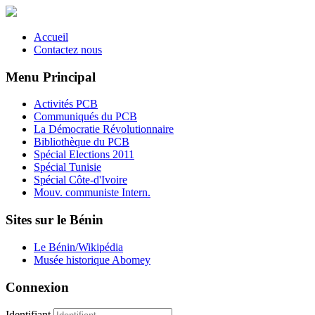
Accueil
Contactez nous
Menu Principal
Activités PCB
Communiqués du PCB
La Démocratie Révolutionnaire
Bibliothèque du PCB
Spécial Elections 2011
Spécial Tunisie
Spécial Côte-d'Ivoire
Mouv. communiste Intern.
Sites sur le Bénin
Le Bénin/Wikipédia
Musée historique Abomey
Connexion
Identifiant