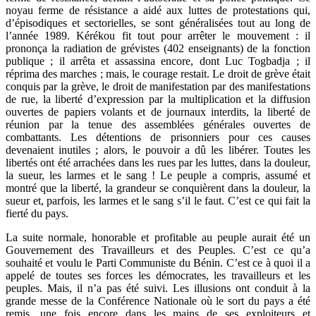
noyau ferme de résistance a aidé aux luttes de protestations qui,
d’épisodiques et sectorielles, se sont généralisées tout au long de
l’année 1989. Kérékou fit tout pour arrêter le mouvement : il
prononça la radiation de grévistes (402 enseignants) de la fonction
publique ; il arrêta et assassina encore, dont Luc Togbadja ; il
réprima des marches ; mais, le courage restait. Le droit de grève était
conquis par la grève, le droit de manifestation par des manifestations
de rue, la liberté d’expression par la multiplication et la diffusion
ouvertes de papiers volants et de journaux interdits, la liberté de
réunion par la tenue des assemblées générales ouvertes de
combattants. Les détentions de prisonniers pour ces causes
devenaient inutiles ; alors, le pouvoir a dû les libérer. Toutes les
libertés ont été arrachées dans les rues par les luttes, dans la douleur,
la sueur, les larmes et le sang ! Le peuple a compris, assumé et
montré que la liberté, la grandeur se conquièrent dans la douleur, la
sueur et, parfois, les larmes et le sang s’il le faut. C’est ce qui fait la
fierté du pays.
La suite normale, honorable et profitable au peuple aurait été un
Gouvernement des Travailleurs et des Peuples. C’est ce qu’a
souhaité et voulu le Parti Communiste du Bénin. C’est ce à quoi il a
appelé de toutes ses forces les démocrates, les travailleurs et les
peuples. Mais, il n’a pas été suivi. Les illusions ont conduit à la
grande messe de la Conférence Nationale où le sort du pays a été
remis, une fois encore dans les mains de ses exploiteurs et