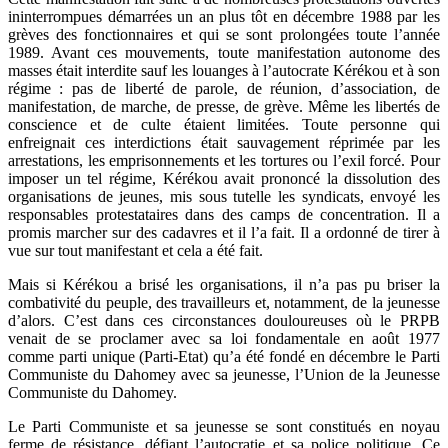
ininterrompues démarrées un an plus tôt en décembre 1988 par les
grèves des fonctionnaires et qui se sont prolongées toute l’année
1989. Avant ces mouvements, toute manifestation autonome des
masses était interdite sauf les louanges à l’autocrate Kérékou et à son
régime : pas de liberté de parole, de réunion, d’association, de
manifestation, de marche, de presse, de grève. Même les libertés de
conscience et de culte étaient limitées. Toute personne qui
enfreignait ces interdictions était sauvagement réprimée par les
arrestations, les emprisonnements et les tortures ou l’exil forcé. Pour
imposer un tel régime, Kérékou avait prononcé la dissolution des
organisations de jeunes, mis sous tutelle les syndicats, envoyé les
responsables protestataires dans des camps de concentration. Il a
promis marcher sur des cadavres et il l’a fait. Il a ordonné de tirer à
vue sur tout manifestant et cela a été fait.
Mais si Kérékou a brisé les organisations, il n’a pas pu briser la
combativité du peuple, des travailleurs et, notamment, de la jeunesse
d’alors. C’est dans ces circonstances douloureuses où le PRPB
venait de se proclamer avec sa loi fondamentale en août 1977
comme parti unique (Parti-Etat) qu’a été fondé en décembre le Parti
Communiste du Dahomey avec sa jeunesse, l’Union de la Jeunesse
Communiste du Dahomey.
Le Parti Communiste et sa jeunesse se sont constitués en noyau
ferme de résistance, défiant l’autocratie et sa police politique. Ce