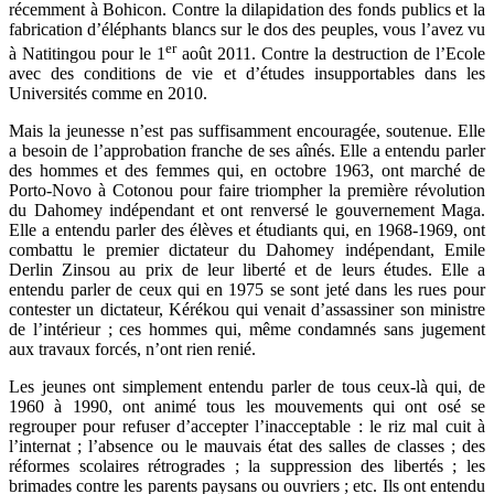
récemment à Bohicon. Contre la dilapidation des fonds publics et la
fabrication d’éléphants blancs sur le dos des peuples, vous l’avez vu
er
à Natitingou pour le 1
août 2011. Contre la destruction de l’Ecole
avec des conditions de vie et d’études insupportables dans les
Universités comme en 2010.
Mais la jeunesse n’est pas suffisamment encouragée, soutenue. Elle
a besoin de l’approbation franche de ses aînés. Elle a entendu parler
des hommes et des femmes qui, en octobre 1963, ont marché de
Porto-Novo à Cotonou pour faire triompher la première révolution
du Dahomey indépendant et ont renversé le gouvernement Maga.
Elle a entendu parler des élèves et étudiants qui, en 1968-1969, ont
combattu le premier dictateur du Dahomey indépendant, Emile
Derlin Zinsou au prix de leur liberté et de leurs études. Elle a
entendu parler de ceux qui en 1975 se sont jeté dans les rues pour
contester un dictateur, Kérékou qui venait d’assassiner son ministre
de l’intérieur ; ces hommes qui, même condamnés sans jugement
aux travaux forcés, n’ont rien renié.
Les jeunes ont simplement entendu parler de tous ceux-là qui, de
1960 à 1990, ont animé tous les mouvements qui ont osé se
regrouper pour refuser d’accepter l’inacceptable : le riz mal cuit à
l’internat ; l’absence ou le mauvais état des salles de classes ; des
réformes scolaires rétrogrades ; la suppression des libertés ; les
brimades contre les parents paysans ou ouvriers ; etc. Ils ont entendu