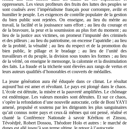
oppresseurs. Les vieux profiteurs des fruits des luttes des peuples se
sont coalisés avec l’impérialisme français pour corrompre, avilir et
humilier le peuple. Les exigences de contrôle populaire de la gestion
du bien public sont rejetées. On enseigne, au lieu du mérite au
travail, la facilité et la jouissance sans effort ; au lieu du courage et
de la bravoure, la peur et la soumission au plus fort du moment ; au
lieu de la justice aux victimes, on promeut l’impunité des criminels
et des pilleurs ; au lieu du patriotisme, on encense l’apatridie ; au lieu
de la probité, la vénalité ; au lieu du respect et de la promotion du
bien public, le pillage et le bradage ; au lieu de l’unité des
travailleurs et du peuple, la division sous toutes les formes ; au lieu
de la vérité, on enseigne le mensonge, la calomnie et la dissimulation
des faits. La fraude et la tricherie sont élevées aux rangs de vertus et
leurs auteurs qualifiés d’honorables et couverts de médailles.
La jeune génération aura été éduquée dans ce climat. Le résultat
aujourd’hui est amer et révoltant. Le pays est plongé dans le chaos.
L’école est détruite, la misère et la pauvreté amplifiées. Le chômage
est endémique. Les valeurs morales sont détruites. Et sur ce chaos,
s’opère la refondation d’une nouvelle autocratie, celle de Boni YAYI
amené, propulsé et soutenu par les dirigeants les plus sanguinaires
qu’ait connus notre pays et ceux-là mêmes qui ont pensé, réalisé et
chanté la Conférence Nationale à savoir Kérékou et Zinsou,
Tévoèdjrè, Robert Dossou, Théodore Holo et autres : le marché de
dupes est allé jusqu’à son terme ultime, le retour à l’autocratie.