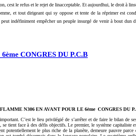
est le refus et le rejet de linacceptable. Et aujourdhui, le droit à lin
lhomme, et tout dirigeant qui sy oppose et tente de la réprimer est
e peut indéfiniment empêcher un peuple insurgé de venir à bout dun dic
 6ème CONGRES DU P.C.B
 FLAMME N306 EN AVANT POUR LE 6ème CONGRES DU P.
rtant. C’est le lieu privilégié de s’arrêter et de faire le bilan de ses
, se tient face à des défis objectifs. Le premier, le système capitaliste
t potentiellement le plus riche de la planète, demeure pauvre parce q
tion est tombé désormais dans le langage populaire. Le quatrième enf