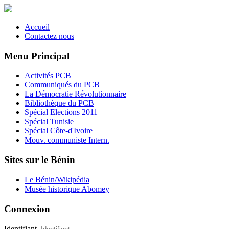
Accueil
Contactez nous
Menu Principal
Activités PCB
Communiqués du PCB
La Démocratie Révolutionnaire
Bibliothèque du PCB
Spécial Elections 2011
Spécial Tunisie
Spécial Côte-d'Ivoire
Mouv. communiste Intern.
Sites sur le Bénin
Le Bénin/Wikipédia
Musée historique Abomey
Connexion
Identifiant