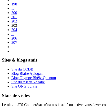
198
...
200
201
202
203
204
...
206
207
Sites & blogs amis
Site du CCDB
Blog Blaise Aplogan
Blog Olympe Bhêly-Quenum
Site du réseau Voltaire
Site ONG Survie
Stats de visites
Le plugin JTS CounterStats n'est pas installé ou activé, vous devez corr