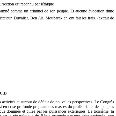
surrection est reconnu par léthique
 condamné comme un criminel de son peuple. Et aucune évocation dune
tateur. Duvalier, Ben Ali, Moubarak en ont fait les frais. (extrait de
C.B
 activités et surtout de définir de nouvelles perspectives. Le Congrès
 est en crise profonde projetant des masses du prolétariat et des peuples
ue dominée et pillée par les puissances extérieures. Le troisième, la
in est la vie politique du Bénin marquée par une crise profonde, non