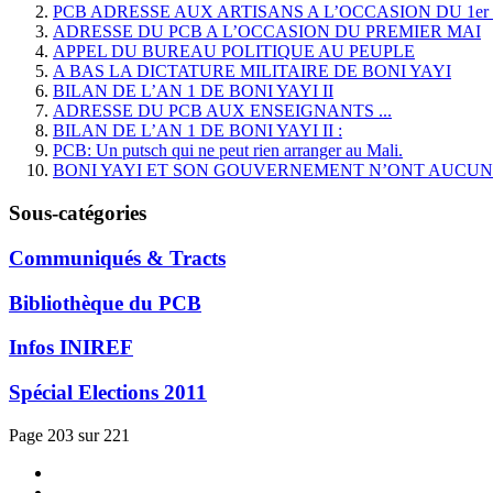
PCB ADRESSE AUX ARTISANS A L’OCCASION DU 1er
ADRESSE DU PCB A L’OCCASION DU PREMIER MAI
APPEL DU BUREAU POLITIQUE AU PEUPLE
A BAS LA DICTATURE MILITAIRE DE BONI YAYI
BILAN DE L’AN 1 DE BONI YAYI II
ADRESSE DU PCB AUX ENSEIGNANTS ...
BILAN DE L’AN 1 DE BONI YAYI II :
PCB: Un putsch qui ne peut rien arranger au Mali.
BONI YAYI ET SON GOUVERNEMENT N’ONT AUCUN S
Sous-catégories
Communiqués & Tracts
Bibliothèque du PCB
Infos INIREF
Spécial Elections 2011
Page 203 sur 221