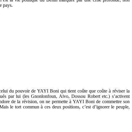
e pays.
 celui du pouvoir de YAYI Boni qui tient coûte que coûte à réviser la
tués par lui (les Gnonlonfoun, Aïvo, Dossou Robert etc.) s’activent
 Pandore de la révision, on ne permette à YAYI Boni de commettre son
ais le tort commun à ces deux positions, c’est d’ignorer le peuple,