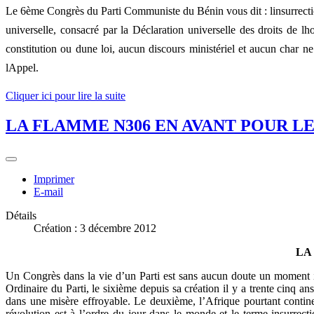
Le 6ème Congrès du Parti Communiste du Bénin vous dit : linsurrection, c
universelle, consacré par la Déclaration universelle des droits de 
constitution ou dune loi, aucun discours ministériel et aucun char n
lAppel.
Cliquer ici pour lire la suite
LA FLAMME N306 EN AVANT POUR LE
Imprimer
E-mail
Détails
Création : 3 décembre 2012
LA
Un Congrès dans la vie d’un Parti est sans aucun doute un moment impo
Ordinaire du Parti, le sixième depuis sa création il y a trente cinq ans
dans une misère effroyable. Le deuxième, l’Afrique pourtant continen
révolution est à l’ordre du jour dans le monde et le terme insurrec