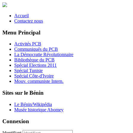
Accueil
Contactez nous
Menu Principal
Activités PCB
Communiqués du PCB
La Démocratie Révolutionnaire
Bibliothèque du PCB
Spécial Elections 2011
Spécial Tunisie
Spécial Côte-d'Ivoire
Mouv. communiste Intern.
Sites sur le Bénin
Le Bénin/Wikipédia
Musée historique Abomey
Connexion
Identifiant