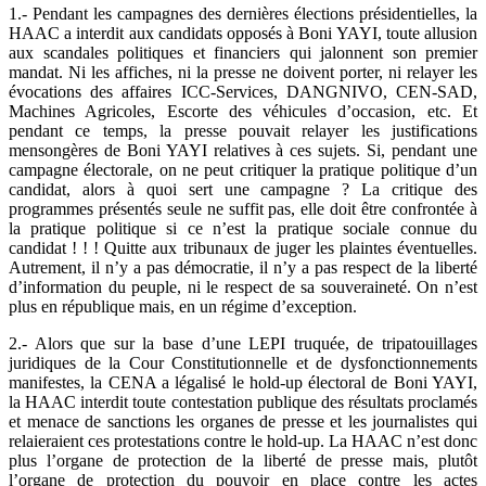
1.- Pendant les campagnes des dernières élections présidentielles, la
HAAC a interdit aux candidats opposés à Boni YAYI, toute allusion
aux scandales politiques et financiers qui jalonnent son premier
mandat. Ni les affiches, ni la presse ne doivent porter, ni relayer les
évocations des affaires ICC-Services, DANGNIVO, CEN-SAD,
Machines Agricoles, Escorte des véhicules d’occasion, etc. Et
pendant ce temps, la presse pouvait relayer les justifications
mensongères de Boni YAYI relatives à ces sujets. Si, pendant une
campagne électorale, on ne peut critiquer la pratique politique d’un
candidat, alors à quoi sert une campagne ? La critique des
programmes présentés seule ne suffit pas, elle doit être confrontée à
la pratique politique si ce n’est la pratique sociale connue du
candidat ! ! ! Quitte aux tribunaux de juger les plaintes éventuelles.
Autrement, il n’y a pas démocratie, il n’y a pas respect de la liberté
d’information du peuple, ni le respect de sa souveraineté. On n’est
plus en république mais, en un régime d’exception.
2.- Alors que sur la base d’une LEPI truquée, de tripatouillages
juridiques de la Cour Constitutionnelle et de dysfonctionnements
manifestes, la CENA a légalisé le hold-up électoral de Boni YAYI,
la HAAC interdit toute contestation publique des résultats proclamés
et menace de sanctions les organes de presse et les journalistes qui
relaieraient ces protestations contre le hold-up. La HAAC n’est donc
plus l’organe de protection de la liberté de presse mais, plutôt
l’organe de protection du pouvoir en place contre les actes