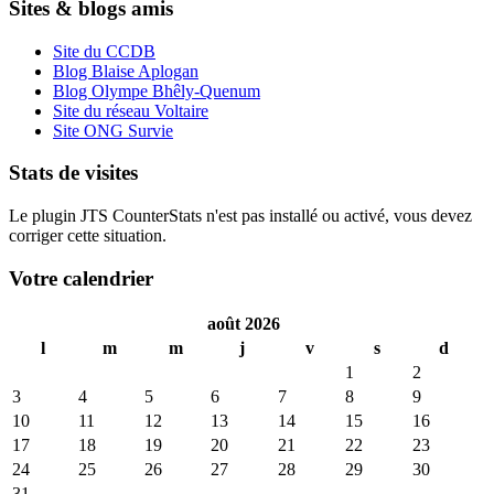
Sites & blogs amis
Site du CCDB
Blog Blaise Aplogan
Blog Olympe Bhêly-Quenum
Site du réseau Voltaire
Site ONG Survie
Stats de visites
Le plugin JTS CounterStats n'est pas installé ou activé, vous devez
corriger cette situation.
Votre calendrier
août 2026
l
m
m
j
v
s
d
1
2
3
4
5
6
7
8
9
10
11
12
13
14
15
16
17
18
19
20
21
22
23
24
25
26
27
28
29
30
31