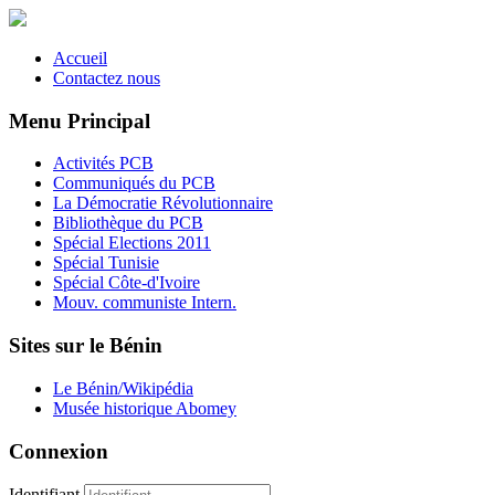
Accueil
Contactez nous
Menu Principal
Activités PCB
Communiqués du PCB
La Démocratie Révolutionnaire
Bibliothèque du PCB
Spécial Elections 2011
Spécial Tunisie
Spécial Côte-d'Ivoire
Mouv. communiste Intern.
Sites sur le Bénin
Le Bénin/Wikipédia
Musée historique Abomey
Connexion
Identifiant