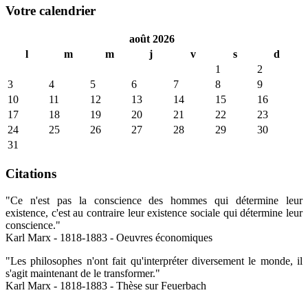
Votre calendrier
août 2026
l
m
m
j
v
s
d
1
2
3
4
5
6
7
8
9
10
11
12
13
14
15
16
17
18
19
20
21
22
23
24
25
26
27
28
29
30
31
Citations
"Ce n'est pas la conscience des hommes qui détermine leur
existence, c'est au contraire leur existence sociale qui détermine leur
conscience."
Karl Marx - 1818-1883 - Oeuvres économiques
"Les philosophes n'ont fait qu'interpréter diversement le monde, il
s'agit maintenant de le transformer."
Karl Marx - 1818-1883 - Thèse sur Feuerbach