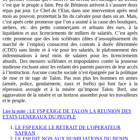
c’est que le peuple a faim. Peu de Béninois arrivent à s’assurer deux
repas par jour. Le Chef de l’Etat, dans une intervention après neuf
mois au pouvoir, promettait la fin du calvaire pour dans un an. Mais,
c’est après cette promesse que l’on a assisté à la casse des boutiques,
ateliers, etc. des petits commerçants et artisans des rues, à la
liquidation et aux licenciements de milliers de salariés. C’est après
cette promesse que des lois scélérates (dites d’assouplissement du
marché de l’emploi) consacrent des contrats à durée déterminée
(CDD) sans limite et à vie pour les salariés, le plafonnement des
indemnisations à neuf mois de salaires pour les licenciements
abusifs. Des mesures scélérates et impopulaires contre la jeunesse
studieuse excluant ainsi les enfants des parents pauvres de leur accès
à l’instruction. Aucune couche sociale n’est épargnée par la politique
de ruse et de rage de Talon. Pas non plus les hommes en armes
(armée, police, gendarmerie, eaux et forêts) qui font face à la
répression aveugle et à la misère qu’impose Talon. Bref, une
aggravation de la misère et un horizon assombri pour les travailleurs
et le peuple.
Lire la suite : LE FSP EXIGE DE TALON LA REUNION DES
ETATS GENERAUX DU PEUPLE
LE FSP EXIGE LE RETRAIT DE L'OPERATEUR
SAFRAN
LE FSP DIT NON AUX HUMILIATIONS DU BENIN