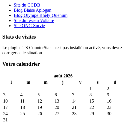
Site du CCDB
Blog Blaise Aplogan
Blog Olympe Bhêly-Quenum
Site du réseau Voltaire
Site ONG Survie
Stats de visites
Le plugin JTS CounterStats n'est pas installé ou activé, vous devez
corriger cette situation.
Votre calendrier
août 2026
l
m
m
j
v
s
d
1
2
3
4
5
6
7
8
9
10
11
12
13
14
15
16
17
18
19
20
21
22
23
24
25
26
27
28
29
30
31