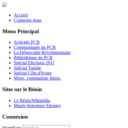
Accueil
Contactez nous
Menu Principal
Activités PCB
Communiqués du PCB
La Démocratie Révolutionnaire
Bibliothèque du PCB
Spécial Elections 2011
Spécial Tunisie
Spécial Côte-d'Ivoire
Mouv. communiste Intern.
Sites sur le Bénin
Le Bénin/Wikipédia
Musée historique Abomey
Connexion
Identifiant