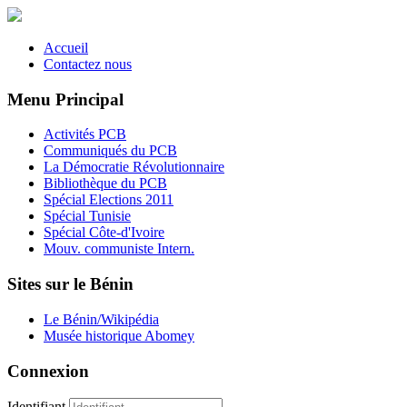
Accueil
Contactez nous
Menu Principal
Activités PCB
Communiqués du PCB
La Démocratie Révolutionnaire
Bibliothèque du PCB
Spécial Elections 2011
Spécial Tunisie
Spécial Côte-d'Ivoire
Mouv. communiste Intern.
Sites sur le Bénin
Le Bénin/Wikipédia
Musée historique Abomey
Connexion
Identifiant