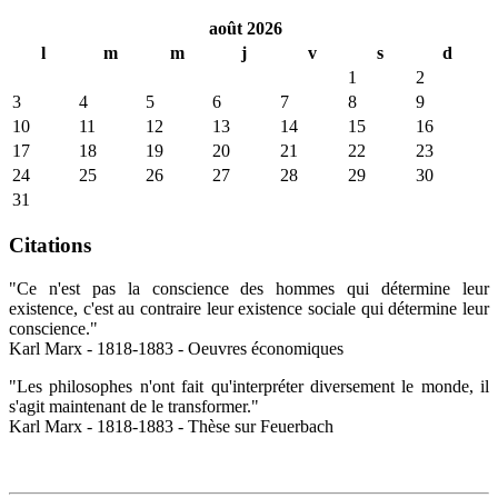
août 2026
l
m
m
j
v
s
d
1
2
3
4
5
6
7
8
9
10
11
12
13
14
15
16
17
18
19
20
21
22
23
24
25
26
27
28
29
30
31
Citations
"Ce n'est pas la conscience des hommes qui détermine leur
existence, c'est au contraire leur existence sociale qui détermine leur
conscience."
Karl Marx - 1818-1883 - Oeuvres économiques
"Les philosophes n'ont fait qu'interpréter diversement le monde, il
s'agit maintenant de le transformer."
Karl Marx - 1818-1883 - Thèse sur Feuerbach