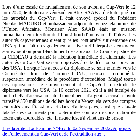
Lors d’une escale de ravitaillement de son avion au Cap-Vert le 12
juin 2020, le diplomate vénézuélien Alex SAAB a été kidnappé par
les autorités du Cap-Vert. Il était envoyé spécial du Président
Nicolas MADURO et ambassadeur adjoint du Venezuela auprès de
l’Union Africaine. Monsieur Alex SAAB était en mission
humanitaire en direction de l’Iran à bord d’un avion d’affaires. Les
autorités capverdiennes disent qu’elles l’ont arrêté sur demande des
USA qui ont fait un signalement au niveau d’Interpol et demandent
son extradition pour blanchiment de capitaux. La Cour de justice de
la CEDEAO a demandé la libération immédiate du diplomate. Les
autorités du Cap-Vert se sont opposées à cette décision sur pression
des USA. Lorsque les avocats du diplomate se sont tournés vers le
Comité des droits de l’homme l’ONU, celui-ci a ordonné la
suspension immédiate de la procédure d’extradition. Malgré toutes
ces oppositions, le Gouvernement du Cap-Vert a extradé le
diplomate vers les USA, le 16 octobre 2021 où il a été inculpé de
huit chefs d'accusation de blanchiment d'argent, accusé d'avoir
transféré 350 millions de dollars hors du Venezuela vers des comptes
contrôlés aux États-Unis et dans d'autres pays, ainsi que d'avoir
falsifié des documents pour obtenir des contrats de construction de
logements abordables, etc. Il risque jusqu'à vingt ans de prison.
Lire la suite : La Flamme N°465 du 02 Septembre 2022: A propos
de l’enlèvement au Cap-Vert et de l’extradition aux...