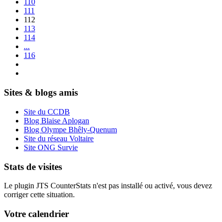
110
111
112
113
114
...
116
Sites & blogs amis
Site du CCDB
Blog Blaise Aplogan
Blog Olympe Bhêly-Quenum
Site du réseau Voltaire
Site ONG Survie
Stats de visites
Le plugin JTS CounterStats n'est pas installé ou activé, vous devez
corriger cette situation.
Votre calendrier