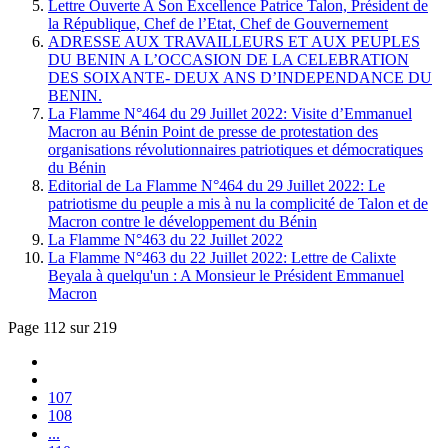
Lettre Ouverte A Son Excellence Patrice Talon, Président de
la République, Chef de l’Etat, Chef de Gouvernement
ADRESSE AUX TRAVAILLEURS ET AUX PEUPLES
DU BENIN A L’OCCASION DE LA CELEBRATION
DES SOIXANTE- DEUX ANS D’INDEPENDANCE DU
BENIN.
La Flamme N°464 du 29 Juillet 2022: Visite d’Emmanuel
Macron au Bénin Point de presse de protestation des
organisations révolutionnaires patriotiques et démocratiques
du Bénin
Editorial de La Flamme N°464 du 29 Juillet 2022: Le
patriotisme du peuple a mis à nu la complicité de Talon et de
Macron contre le développement du Bénin
La Flamme N°463 du 22 Juillet 2022
La Flamme N°463 du 22 Juillet 2022: Lettre de Calixte
Beyala à quelqu'un : A Monsieur le Président Emmanuel
Macron
Page 112 sur 219
107
108
...