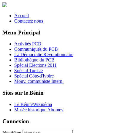
Accueil
Contactez nous
Menu Principal
Activités PCB
Communiqués du PCB
La Démocratie Révolutionnaire
Bibliothèque du PCB
Spécial Elections 2011
Spécial Tunisie
Spécial Côte-d'Ivoire
Mouv. communiste Intern.
Sites sur le Bénin
Le Bénin/Wikipédia
Musée historique Abomey
Connexion
Identifiant