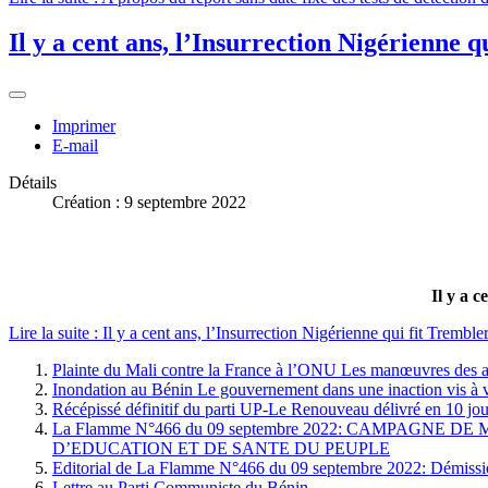
Il y a cent ans, l’Insurrection Nigérienne 
Imprimer
E-mail
Détails
Création : 9 septembre 2022
Il y a 
Lire la suite : Il y a cent ans, l’Insurrection Nigérienne qui fit Trembl
Plainte du Mali contre la France à l’ONU Les manœuvres des au
Inondation au Bénin Le gouvernement dans une inaction vis à v
Récépissé définitif du parti UP-Le Renouveau délivré en 10 jour
La Flamme N°466 du 09 septembre 2022: CAMPAGN
D’EDUCATION ET DE SANTE DU PEUPLE
Editorial de La Flamme N°466 du 09 septembre 2022: Démission
Lettre au Parti Communiste du Bénin,