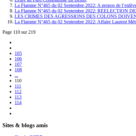
La Flamme N°465 du 02 Septembre 2022: A propos de l’enlève
La Flamme N°465 du 02 Septembre 2022: REELECTI
LES CRIMES DES AGRESSIONS DES COLONS DOIVENT ETRE
La Flamme N°465 du 02 Septembre 2022: Affaire Laurent Méto
Page 110 sur 219
105
106
107
108
...
110
111
112
113
114
Sites & blogs amis