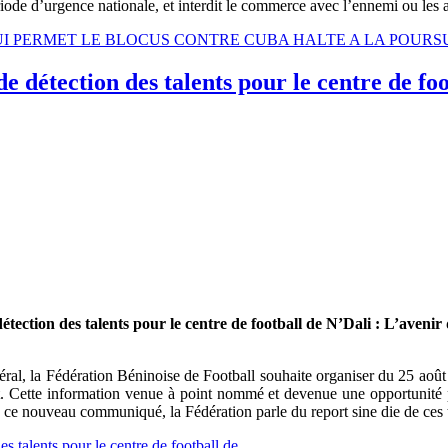
ode d’urgence nationale, et interdit le commerce avec l’ennemi ou les a
I QUI PERMET LE BLOCUS CONTRE CUBA HALTE A LA POURSU
de détection des talents pour le centre de fo
détection des talents pour le centre de football de N’Dali : L’avenir
l, la Fédération Béninoise de Football souhaite organiser du 25 août a
. Cette information venue à point nommé et devenue une opportunité pour
ce nouveau communiqué, la Fédération parle du report sine die de ces 
es talents pour le centre de football de...