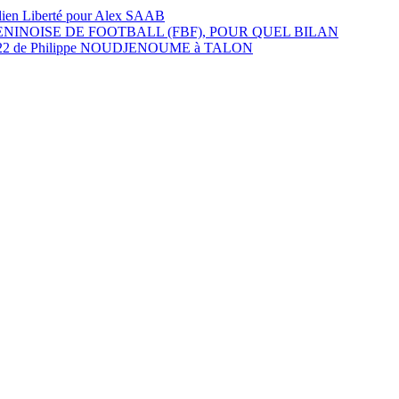
élien Liberté pour Alex SAAB
BENINOISE DE FOOTBALL (FBF), POUR QUEL BILAN
2022 de Philippe NOUDJENOUME à TALON