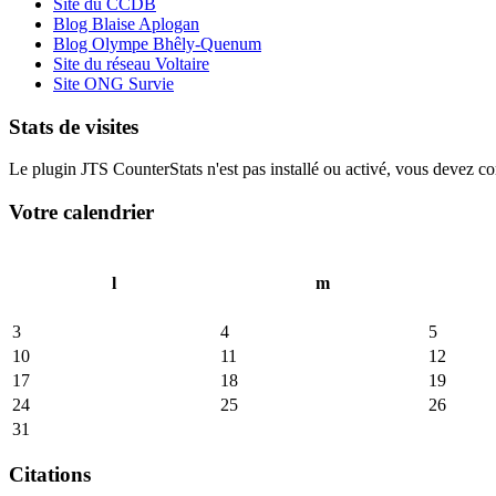
Site du CCDB
Blog Blaise Aplogan
Blog Olympe Bhêly-Quenum
Site du réseau Voltaire
Site ONG Survie
Stats de visites
Le plugin JTS CounterStats n'est pas installé ou activé, vous devez corr
Votre calendrier
l
m
3
4
5
10
11
12
17
18
19
24
25
26
31
Citations