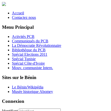
Accueil
Contactez nous
Menu Principal
Activités PCB
Communiqués du PCB
La Démocratie Révolutionnaire
Bibliothèque du PCB
Spécial Elections 2011
Spécial Tunisie
Spécial Côte-d'Ivoire
Mouv. communiste Intern.
Sites sur le Bénin
Le Bénin/Wikipédia
Musée historique Abomey
Connexion
Identifiant