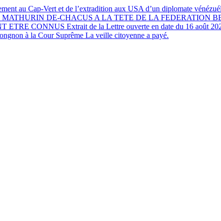
ment au Cap-Vert et de l’extradition aux USA d’un diplomate vénézu
ON DE MATHURIN DE-CHACUS A LA TETE DE LA FEDERATION 
 CONNUS Extrait de la Lettre ouverte en date du 16 août 
ngnon à la Cour Suprême La veille citoyenne a payé.