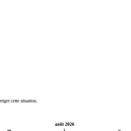
iger cette situation.
août 2026
m
j
v