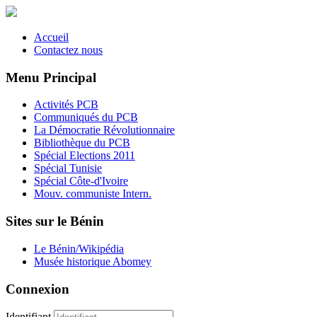
Accueil
Contactez nous
Menu Principal
Activités PCB
Communiqués du PCB
La Démocratie Révolutionnaire
Bibliothèque du PCB
Spécial Elections 2011
Spécial Tunisie
Spécial Côte-d'Ivoire
Mouv. communiste Intern.
Sites sur le Bénin
Le Bénin/Wikipédia
Musée historique Abomey
Connexion
Identifiant