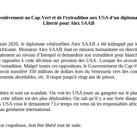
’enlèvement au Cap-Vert et de l’extradition aux USA d’un diploma
Liberté pour Alex SAAB
juin 2020, le diplomate vénézuélien Alex SAAB a été kidnappé par les
aine. Monsieur Alex SAAB était en mission humanitaire en direction 
ignalement au niveau d’Interpol et demandent son extradition pour bl
nt opposées à cette décision sur pression des USA. Lorsque les avocat
extradition. Malgré toutes ces oppositions, le Gouvernement du Cap-Ver
avoir transféré 350 millions de dollars hors du Venezuela vers des com
ements abordables, etc. Il risque jusqu'à vingt ans de prison.
bles et sont un scandale. On voit les USA jouer au gangster sur le pla
cette affaire est des plus déplorables. On sait qu’il y a une forte dia
les USA vous le demandent ? Le temps est venu où les responsables africa
 au gendarme international.
crapuleuse, doit être libéré tout de suite.