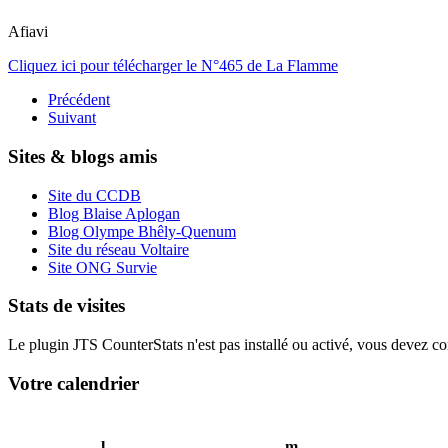
Afiavi
Cliquez ici pour télécharger le N°465 de La Flamme
Précédent
Suivant
Sites & blogs amis
Site du CCDB
Blog Blaise Aplogan
Blog Olympe Bhêly-Quenum
Site du réseau Voltaire
Site ONG Survie
Stats de visites
Le plugin JTS CounterStats n'est pas installé ou activé, vous devez corr
Votre calendrier
l
m