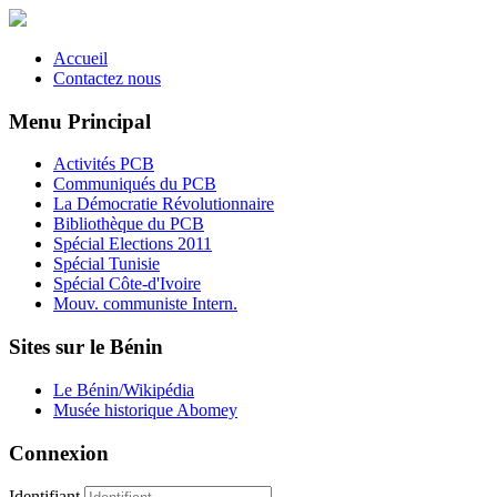
Accueil
Contactez nous
Menu Principal
Activités PCB
Communiqués du PCB
La Démocratie Révolutionnaire
Bibliothèque du PCB
Spécial Elections 2011
Spécial Tunisie
Spécial Côte-d'Ivoire
Mouv. communiste Intern.
Sites sur le Bénin
Le Bénin/Wikipédia
Musée historique Abomey
Connexion
Identifiant