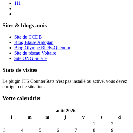
111
Sites & blogs amis
Site du CCDB
Blog Blaise Aplogan
Blog Olympe Bhêly-Quenum
Site du réseau Voltaire
Site ONG Survie
Stats de visites
Le plugin JTS CounterStats n'est pas installé ou activé, vous devez
corriger cette situation.
Votre calendrier
août 2026
l
m
m
j
v
s
d
1
2
3
4
5
6
7
8
9