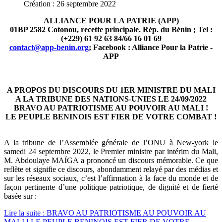
Création : 26 septembre 2022
ALLIANCE POUR LA PATRIE (APP)
01BP 2582 Cotonou, recette principale. Rép. du Bénin ; Tel :
(+229) 61 92 63 84/66 16 01 69
contact@app-benin.org
; Facebook : Alliance Pour la Patrie -
APP
A PROPOS DU DISCOURS DU 1ER MINISTRE DU MALI
A LA TRIBUNE DES NATIONS-UNIES LE 24/09/2022
BRAVO AU PATRIOTISME AU POUVOIR AU MALI !
LE PEUPLE BENINOIS EST FIER DE VOTRE COMBAT !
A la tribune de l’Assemblée générale de l’ONU à New-york le
samedi 24 septembre 2022, le Premier ministre par intérim du Mali,
M. Abdoulaye MAÏGA a prononcé un discours mémorable. Ce que
reflète et signifie ce discours, abondamment relayé par des médias et
sur les réseaux sociaux, c’est l’affirmation à la face du monde et de
façon pertinente d’une politique patriotique, de dignité et de fierté
basée sur :
Lire la suite : BRAVO AU PATRIOTISME AU POUVOIR AU
MALI ! LE PEUPLE BENINOIS EST FIER DE VOTRE