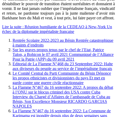
déstabiliser le pouvoir de transition étaient surréalistes et donnaient à
vomir. Il ne faut jamais oublier que l’impérialisme français, vindicatif
et retors, ne pardonne toujours pas à la junte malienne d’avoir mis
Barkhane hors du Mali et veut, à tout prix, lui faire payer cet affront.
Lire la suite : Réunion humiliante de la CEDEAO à New-York Un
échec de la diplomatie impérialiste française
Rentrée Scolaire 2022-2023 au Bénin Rentrée catastrophique
à maints d’endroits
Sur les graves propos tenus par le chef de l’Etat, Patrice
Talon, a Bohicon le 07 avril 2021 Communiqué de l’Alliance
Pour la Patrie (APP) du 09 avril 2021
Editorial de La Flamme N°468 du 23 Septembre 2022: Halte
aux diviseurs du peuple au service de l’impérialisme français
Le Comité Central du Parti Communiste du Bénin Dénonce
les propos ethnicistes et divisionnistes du pays Et met en
garde contre une guerre civile réactionnaire
La Flamme N°467 du 16 septembre 2022: A propos du débat
à l’ONU sur le blocus criminel des USA contre Cuba
Interview du Chargé d’Affaires de l’ambassade de Cuba au
Bénin, Son Excellence Monsieur RICARDO GARCIAS
NAPOLES
La Flamme N°467 du 16 septembre 2022: La Commune de
Karimama est inondée depuis plus de deux semaines sans