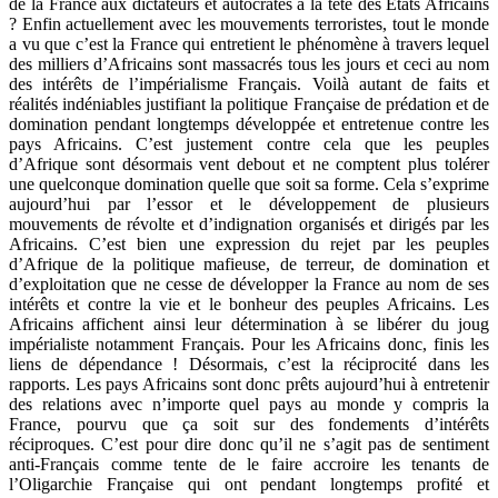
de la France aux dictateurs et autocrates à la tête des Etats Africains
? Enfin actuellement avec les mouvements terroristes, tout le monde
a vu que c’est la France qui entretient le phénomène à travers lequel
des milliers d’Africains sont massacrés tous les jours et ceci au nom
des intérêts de l’impérialisme Français. Voilà autant de faits et
réalités indéniables justifiant la politique Française de prédation et de
domination pendant longtemps développée et entretenue contre les
pays Africains. C’est justement contre cela que les peuples
d’Afrique sont désormais vent debout et ne comptent plus tolérer
une quelconque domination quelle que soit sa forme. Cela s’exprime
aujourd’hui par l’essor et le développement de plusieurs
mouvements de révolte et d’indignation organisés et dirigés par les
Africains. C’est bien une expression du rejet par les peuples
d’Afrique de la politique mafieuse, de terreur, de domination et
d’exploitation que ne cesse de développer la France au nom de ses
intérêts et contre la vie et le bonheur des peuples Africains. Les
Africains affichent ainsi leur détermination à se libérer du joug
impérialiste notamment Français. Pour les Africains donc, finis les
liens de dépendance ! Désormais, c’est la réciprocité dans les
rapports. Les pays Africains sont donc prêts aujourd’hui à entretenir
des relations avec n’importe quel pays au monde y compris la
France, pourvu que ça soit sur des fondements d’intérêts
réciproques. C’est pour dire donc qu’il ne s’agit pas de sentiment
anti-Français comme tente de le faire accroire les tenants de
l’Oligarchie Française qui ont pendant longtemps profité et