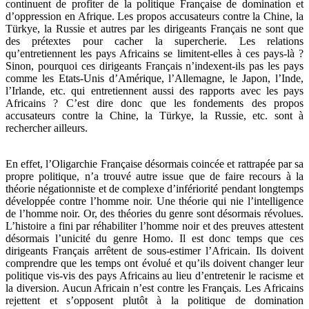
continuent de profiter de la politique Française de domination et
d’oppression en Afrique. Les propos accusateurs contre la Chine, la
Türkye, la Russie et autres par les dirigeants Français ne sont que
des prétextes pour cacher la supercherie. Les relations
qu’entretiennent les pays Africains se limitent-elles à ces pays-là ?
Sinon, pourquoi ces dirigeants Français n’indexent-ils pas les pays
comme les Etats-Unis d’Amérique, l’Allemagne, le Japon, l’Inde,
l’Irlande, etc. qui entretiennent aussi des rapports avec les pays
Africains ? C’est dire donc que les fondements des propos
accusateurs contre la Chine, la Türkye, la Russie, etc. sont à
rechercher ailleurs.
En effet, l’Oligarchie Française désormais coincée et rattrapée par sa
propre politique, n’a trouvé autre issue que de faire recours à la
théorie négationniste et de complexe d’infériorité pendant longtemps
développée contre l’homme noir. Une théorie qui nie l’intelligence
de l’homme noir. Or, des théories du genre sont désormais révolues.
L’histoire a fini par réhabiliter l’homme noir et des preuves attestent
désormais l’unicité du genre Homo. Il est donc temps que ces
dirigeants Français arrêtent de sous-estimer l’Africain. Ils doivent
comprendre que les temps ont évolué et qu’ils doivent changer leur
politique vis-vis des pays Africains au lieu d’entretenir le racisme et
la diversion. Aucun Africain n’est contre les Français. Les Africains
rejettent et s’opposent plutôt à la politique de domination