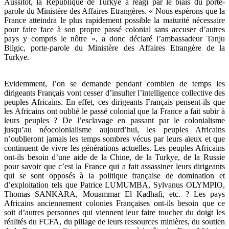
Aussitôt, la République de Turkye a réagi par le biais du porte-
parole du Ministère des Affaires Etrangères. « Nous espérons que la
France atteindra le plus rapidement possible la maturité nécessaire
pour faire face à son propre passé colonial sans accuser d’autres
pays y compris le nôtre », a donc déclaré l’ambassadeur Tanju
Bilgic, porte-parole du Ministère des Affaires Etrangère de la
Turkye.
Evidemment, l’on se demande pendant combien de temps les
dirigeants Français vont cesser d’insulter l’intelligence collective des
peuples Africains. En effet, ces dirigeants Français pensent-ils que
les Africains ont oublié le passé colonial que la France a fait subir à
leurs peuples ? De l’esclavage en passant par le colonialisme
jusqu’au néocolonialisme aujourd’hui, les peuples Africains
n’oublieront jamais les temps sombres vécus par leurs aïeux et que
continuent de vivre les générations actuelles. Les peuples Africains
ont-ils besoin d’une aide de la Chine, de la Turkye, de la Russie
pour savoir que c’est la France qui a fait assassiner leurs dirigeants
qui se sont opposés à la politique française de domination et
d’exploitation tels que Patrice LUMUMBA, Sylvanus OLYMPIO,
Thomas SANKARA, Mouammar El Kadhafi, etc. ? Les pays
Africains anciennement colonies Françaises ont-ils besoin que ce
soit d’autres personnes qui viennent leur faire toucher du doigt les
réalités du FCFA, du pillage de leurs ressources minières, du soutien