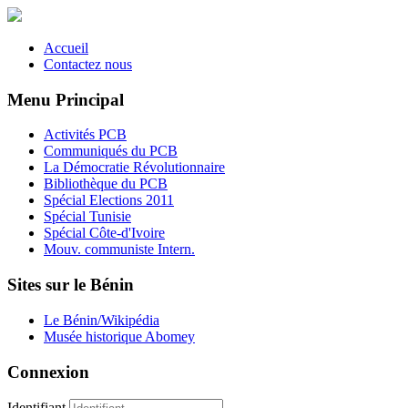
Accueil
Contactez nous
Menu Principal
Activités PCB
Communiqués du PCB
La Démocratie Révolutionnaire
Bibliothèque du PCB
Spécial Elections 2011
Spécial Tunisie
Spécial Côte-d'Ivoire
Mouv. communiste Intern.
Sites sur le Bénin
Le Bénin/Wikipédia
Musée historique Abomey
Connexion
Identifiant