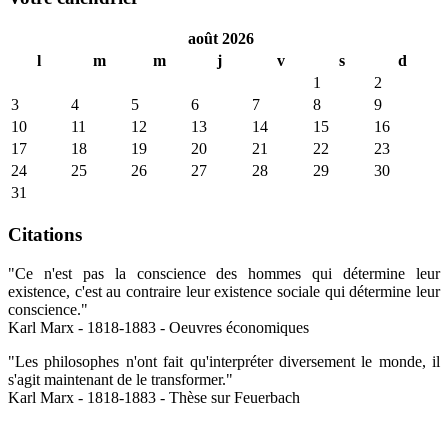
août 2026
l
m
m
j
v
s
d
1
2
3
4
5
6
7
8
9
10
11
12
13
14
15
16
17
18
19
20
21
22
23
24
25
26
27
28
29
30
31
Citations
"Ce n'est pas la conscience des hommes qui détermine leur
existence, c'est au contraire leur existence sociale qui détermine leur
conscience."
Karl Marx - 1818-1883 - Oeuvres économiques
"Les philosophes n'ont fait qu'interpréter diversement le monde, il
s'agit maintenant de le transformer."
Karl Marx - 1818-1883 - Thèse sur Feuerbach