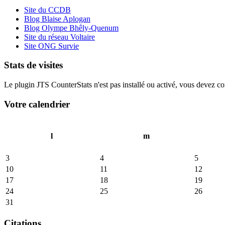
Site du CCDB
Blog Blaise Aplogan
Blog Olympe Bhêly-Quenum
Site du réseau Voltaire
Site ONG Survie
Stats de visites
Le plugin JTS CounterStats n'est pas installé ou activé, vous devez corr
Votre calendrier
l
m
3
4
5
10
11
12
17
18
19
24
25
26
31
Citations