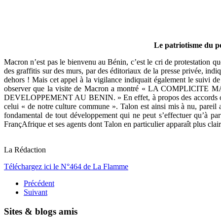
Le patriotisme du p
Macron n’est pas le bienvenu au Bénin, c’est le cri de protestation que
des graffitis sur des murs, par des éditoriaux de la presse privée, i
dehors ! Mais cet appel à la vigilance indiquait également le suivi d
observer que la visite de Macron a montré « LA COM
DEVELOPPEMENT AU BENIN. » En effet, à propos des accords obtenus
celui « de notre culture commune ». Talon est ainsi mis à nu, pareil
fondamental de tout développement qui ne peut s’effectuer qu’à parti
FrançAfrique et ses agents dont Talon en particulier apparaît plus clai
La Rédaction
Téléchargez ici le N°464 de La Flamme
Précédent
Suivant
Sites & blogs amis