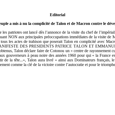
Editorial
euple a mis à nu la complicité de Talon et de Macron contre le dé
 les patriotes ont lancé dès l’annonce de la visite du chef de l’impériali
ndiquant NON aux principales préoccupations immédiates de la visite de
e tous les actes de trahison que poserait Talon en complicité avec Mac
PLICITE MANIFESTE DES PRESIDENTS PATRICE TALON ET E
, Talon déclare faire de Cotonou un « centre de rayonnement culture
 aux gouverneurs à peau noire des années 1960 pour qui « la France est 
r de la tête...», Talon aura livré « ainsi aux Dominateurs français, le
rement comme la clé de la victoire contre l’autocratie et pour le triomph