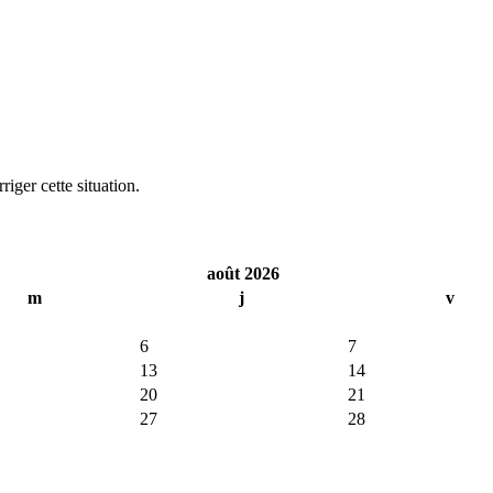
iger cette situation.
août 2026
m
j
v
6
7
13
14
20
21
27
28