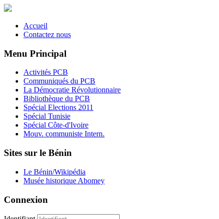
Accueil
Contactez nous
Menu Principal
Activités PCB
Communiqués du PCB
La Démocratie Révolutionnaire
Bibliothèque du PCB
Spécial Elections 2011
Spécial Tunisie
Spécial Côte-d'Ivoire
Mouv. communiste Intern.
Sites sur le Bénin
Le Bénin/Wikipédia
Musée historique Abomey
Connexion
Identifiant