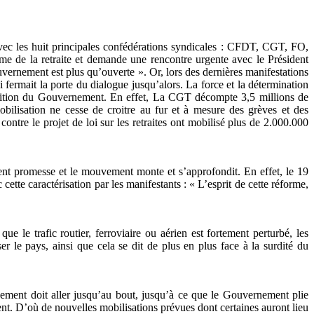
(avec les huit principales confédérations syndicales : CFDT, CGT, FO,
de la retraite et demande une rencontre urgente avec le Président
ernement est plus qu’ouverte ». Or, lors des dernières manifestations
fermait la porte du dialogue jusqu’alors. La force et la détermination
osition du Gouvernement. En effet, La CGT décompte 3,5 millions de
obilisation ne cesse de croitre au fur et à mesure des grèves et des
ontre le projet de loi sur les retraites ont mobilisé plus de 2.000.000
iennent promesse et le mouvement monte et s’approfondit. En effet, le 19
 cette caractérisation par les manifestants : « L’esprit de cette réforme,
e le trafic routier, ferroviaire ou aérien est fortement perturbé, les
r le pays, ainsi que cela se dit de plus en plus face à la surdité du
vement doit aller jusqu’au bout, jusqu’à ce que le Gouvernement plie
ent. D’où de nouvelles mobilisations prévues dont certaines auront lieu