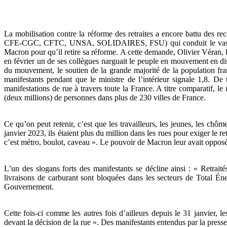
La mobilisation contre la réforme des retraites a encore battu des r
CFE-CGC, CFTC, UNSA, SOLIDAIRES, FSU) qui conduit le vaste mouve
Macron pour qu’il retire sa réforme. A cette demande, Olivier Véran,
en février un de ses collègues narguait le peuple en mouvement en dis
du mouvement, le soutien de la grande majorité de la population f
manifestants pendant que le ministre de l’intérieur signale 1,8. De
manifestations de rue à travers toute la France. A titre comparatif, l
(deux millions) de personnes dans plus de 230 villes de France.
Ce qu’on peut retenir, c’est que les travailleurs, les jeunes, les chôm
janvier 2023, ils étaient plus du million dans les rues pour exiger le re
c’est métro, boulot, caveau ». Le pouvoir de Macron leur avait opposé
L’un des slogans forts des manifestants se décline ainsi : « Retraité
livraisons de carburant sont bloquées dans les secteurs de Total Éne
Gouvernement.
Cette fois-ci comme les autres fois d’ailleurs depuis le 31 janvier
devant la décision de la rue ». Des manifestants entendus par la press