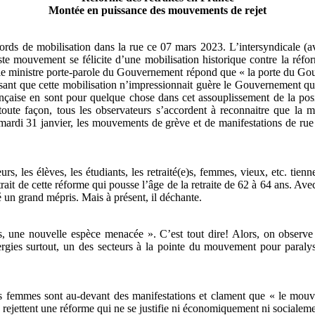
Montée en puissance des mouvements de rejet
ecords de mobilisation dans la rue ce 07 mars 2023. L’intersyndicale 
ment se félicite d’une mobilisation historique contre la réforme 
 le ministre porte-parole du Gouvernement répond que « la porte du Gouv
ant que cette mobilisation n’impressionnait guère le Gouvernement qui 
rançaise en sont pour quelque chose dans cet assouplissement de la p
 toute façon, tous les observateurs s’accordent à reconnaitre que la m
e mardi 31 janvier, les mouvements de grève et de manifestations de rue c
eurs, les élèves, les étudiants, les retraité(e)s, femmes, vieux, etc. t
trait de cette réforme qui pousse l’âge de la retraite de 62 à 64 ans. Avec
 un grand mépris. Mais à présent, il déchante.
s, une nouvelle espèce menacée ». C’est tout dire! Alors, on observe qu
rgies surtout, un des secteurs à la pointe du mouvement pour paralyse
, les femmes sont au-devant des manifestations et clament que « le mou
e rejettent une réforme qui ne se justifie ni économiquement ni socialem