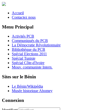
Accueil
Contactez nous
Menu Principal
Activités PCB
Communiqués du PCB
La Démocratie Révolutionnaire
Bibliothèque du PCB
Spécial Elections 2011
Spécial Tunisie
Spécial Côte-d'Ivoire
Mouv. communiste Intern.
Sites sur le Bénin
Le Bénin/Wikipédia
Musée historique Abomey
Connexion
Identifiant