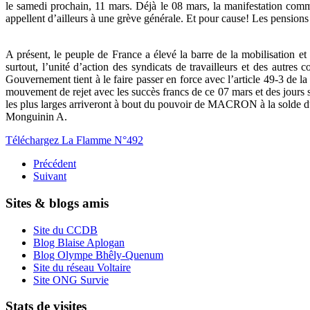
le samedi prochain, 11 mars. Déjà le 08 mars, la manifestation commém
appellent d’ailleurs à une grève générale. Et pour cause! Les pension
A présent, le peuple de France a élevé la barre de la mobilisation 
surtout, l’unité d’action des syndicats de travailleurs et des autres 
Gouvernement tient à le faire passer en force avec l’article 49-3 de l
mouvement de rejet avec les succès francs de ce 07 mars et des jours s
les plus larges arriveront à bout du pouvoir de MACRON à la solde du 
Monguinin A.
Téléchargez La Flamme N°492
Précédent
Suivant
Sites & blogs amis
Site du CCDB
Blog Blaise Aplogan
Blog Olympe Bhêly-Quenum
Site du réseau Voltaire
Site ONG Survie
Stats de visites