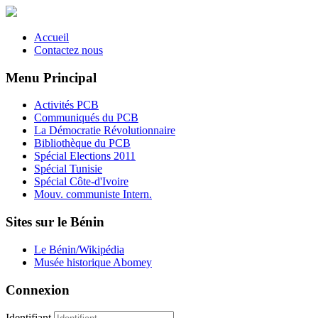
Accueil
Contactez nous
Menu Principal
Activités PCB
Communiqués du PCB
La Démocratie Révolutionnaire
Bibliothèque du PCB
Spécial Elections 2011
Spécial Tunisie
Spécial Côte-d'Ivoire
Mouv. communiste Intern.
Sites sur le Bénin
Le Bénin/Wikipédia
Musée historique Abomey
Connexion
Identifiant