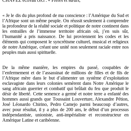
CHAVEZ écrivait ceci : « Frères et sœurs,
« Je le dis du plus profond de ma conscience : l’Amérique du Sud et
l’Afrique sont un même peuple. On réussit seulement à comprendre
la profondeur de la réalité sociale et politique de notre continent dans
les entrailles de l’immense territoire africain où, j’en suis sûr,
l’humanité a pris naissance. De lui proviennent les codes et les
éléments qui composent le syncrétisme culturel, musical et religieux
de notre Amérique, créant une unité non seulement raciale entre nos
peuples mais aussi spirituelle.
De la même manière, les empires du passé, coupables de
l’enfermement et de l’assassinat de millions de filles et de fils de
l’Afrique mère dans le but d’alimenter un système d’exploitation
esclavagiste dans leurs colonies semèrent dans Notre Amérique le
sang africain guerrier et combatif qui brûlait du feu que produit le
désir de liberté. Cette semence a germé et notre terre a enfanté des
hommes aussi grands que Toussaint Louverture, Alexandre Pétion,
José Léonardo Chirino, Pedro Camejo parmi beaucoup d’autres,
avec pour résultat, il y a plus de 200 ans, le début d’un processus
indépendantiste, unioniste, anti-impérialiste et reconstructeur en
Amérique Latine et caribéenne.