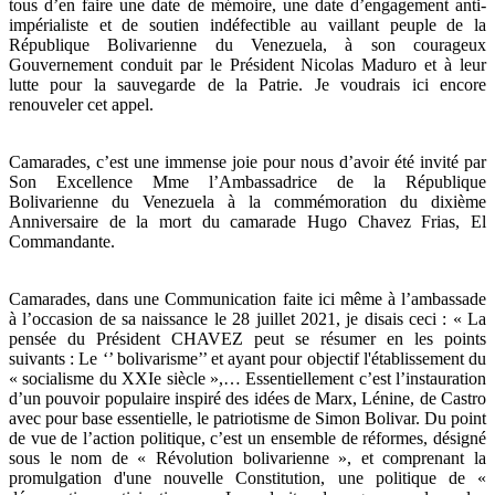
tous d’en faire une date de mémoire, une date d’engagement anti-
impérialiste et de soutien indéfectible au vaillant peuple de la
République Bolivarienne du Venezuela, à son courageux
Gouvernement conduit par le Président Nicolas Maduro et à leur
lutte pour la sauvegarde de la Patrie. Je voudrais ici encore
renouveler cet appel.
Camarades, c’est une immense joie pour nous d’avoir été invité par
Son Excellence Mme l’Ambassadrice de la République
Bolivarienne du Venezuela à la commémoration du dixième
Anniversaire de la mort du camarade Hugo Chavez Frias, El
Commandante.
Camarades, dans une Communication faite ici même à l’ambassade
à l’occasion de sa naissance le 28 juillet 2021, je disais ceci : « La
pensée du Président CHAVEZ peut se résumer en les points
suivants : Le ‘’ bolivarisme’’ et ayant pour objectif l'établissement du
« socialisme du XXIe siècle »,… Essentiellement c’est l’instauration
d’un pouvoir populaire inspiré des idées de Marx, Lénine, de Castro
avec pour base essentielle, le patriotisme de Simon Bolivar. Du point
de vue de l’action politique, c’est un ensemble de réformes, désigné
sous le nom de « Révolution bolivarienne », et comprenant la
promulgation d'une nouvelle Constitution, une politique de «