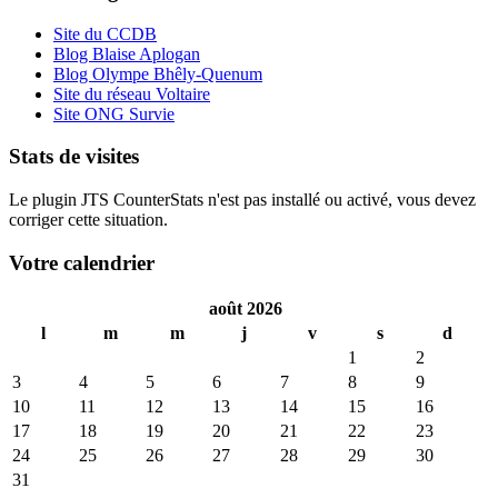
Site du CCDB
Blog Blaise Aplogan
Blog Olympe Bhêly-Quenum
Site du réseau Voltaire
Site ONG Survie
Stats de visites
Le plugin JTS CounterStats n'est pas installé ou activé, vous devez
corriger cette situation.
Votre calendrier
août 2026
l
m
m
j
v
s
d
1
2
3
4
5
6
7
8
9
10
11
12
13
14
15
16
17
18
19
20
21
22
23
24
25
26
27
28
29
30
31