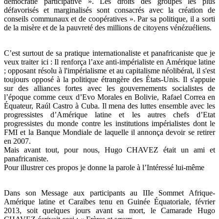
démocratie participative ». Les droits des groupes les plus
défavorisés et marginalisés sont consacrés avec la création de
conseils communaux et de coopératives ». Par sa politique, il a sorti
de la misère et de la pauvreté des millions de citoyens vénézuéliens.
C’est surtout de sa pratique internationaliste et panafricaniste que je
veux traiter ici : Il renforça l’axe anti-impérialiste en Amérique latine
; opposant résolu à l'impérialisme et au capitalisme néolibéral, il s'est
toujours opposé à la politique étrangère des États-Unis. Il s'appuie
sur des alliances fortes avec les gouvernements socialistes de
l’époque comme ceux d’Evo Morales en Bolivie, Rafael Correa en
Équateur, Raúl Castro à Cuba. Il mena des luttes ensemble avec les
progressistes d’Amérique latine et les autres chefs d’Etat
progressistes du monde contre les institutions impérialistes dont le
FMI et la Banque Mondiale de laquelle il annonça devoir se retirer
en 2007.
Mais avant tout, pour nous, Hugo CHAVEZ était un ami et
panafricaniste.
Pour illustrer ces propos je donne la parole à l’Intéressé lui-même
Dans son Message aux participants au IIIe Sommet Afrique-
Amérique latine et Caraïbes tenu en Guinée Équatoriale, février
2013, soit quelques jours avant sa mort, le Camarade Hugo