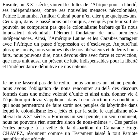
Ensuite, au XX° siècle, vinrent les luttes de l’Afrique pour la liberté,
ses indépendances, contre ses nouvelles menaces néocoloniales,
Patrice Lumumba, Amilcar Cabral pour n’en citer que quelques-uns.
Ceux qui, dans le passé nous ont conquis, aveuglés par leur soif de
pouvoir, ne comprirent pas que le colonialisme barbare qu’ils nous
imposaient deviendrait l’élément fondateur de nos premières
indépendances. Ainsi, l’Amérique Latine et les Caraïbes partagent
avec l’Afrique un passé d’oppression et d’esclavage. Aujourd’hui
plus que jamais, nous sommes fils de nos libérateurs et de leurs hauts
faits, nous pouvons dire, nous devons dire avec force et conviction,
que nous unit aussi un présent de lutte indispensables pour la liberté
et l’indépendance définitive de nos nations.
Je ne me lasserai pas de le redire, nous sommes un même peuple,
nous avons l’obligation de nous rencontrer au-delà des discours
formels dans une même volonté d’unité et ainsi unis, donner vie à
l’équation qui devra s’appliquer dans la construction des conditions
qui nous permettront de faire sortir nos peuples du labyrinthe dans
lequel le colonialisme les a jetés et, par la suite, le capitalisme néo-
libéral du XX° siècle. « Formons un seul peuple, un seul continent,
nous ne pouvons rien attendre sinon de nous-mêmes ». Ces paroles
écrites presque à la veille de la disparition du Camarade Hugo
CHAVEZ, résonnent comme un Testament laissé à tout Patriote
panafricaniste africain.