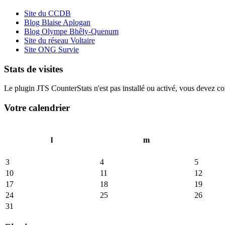
Site du CCDB
Blog Blaise Aplogan
Blog Olympe Bhêly-Quenum
Site du réseau Voltaire
Site ONG Survie
Stats de visites
Le plugin JTS CounterStats n'est pas installé ou activé, vous devez corr
Votre calendrier
l
m
3
4
5
10
11
12
17
18
19
24
25
26
31