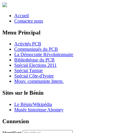
Accueil
Contactez nous
Menu Principal
Activités PCB
Communiqués du PCB
La Démocratie Révolutionnaire
Bibliothèque du PCB
Spécial Elections 2011
Spécial Tunisie
Spécial Côte-d'Ivoire
Mouv. communiste Intern.
Sites sur le Bénin
Le Bénin/Wikipédia
Musée historique Abomey
Connexion
Identifiant