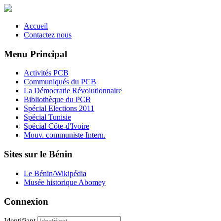
Accueil
Contactez nous
Menu Principal
Activités PCB
Communiqués du PCB
La Démocratie Révolutionnaire
Bibliothèque du PCB
Spécial Elections 2011
Spécial Tunisie
Spécial Côte-d'Ivoire
Mouv. communiste Intern.
Sites sur le Bénin
Le Bénin/Wikipédia
Musée historique Abomey
Connexion
Identifiant