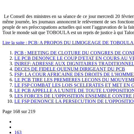
Le Conseil des ministres en sa séance de ce jour mercredi 20 février
même journée, les journaux annoncent le relèvement de ses fonction
peuple de ses préoccupations actuelles qui sont l’aggravation de la f
Tout le monde sait que TOBOULA est un repris de justice à qui Talon a
Lire la suite : PCB: A PROPOS DU LIMOGEAGE DE TOBOUL
PCB : MEETING DE CLOTURE DU CONGRES DE CO
LE PCB DENONCE LE COUP D'ETAT EN COURS AU 
INIREF: ADRESSE AUX DIGNITAIRES TRADITIONNEL
DECES DE FIDELE QUENUM DIRIGEANT DU PCB
FSP: LA COUR AFRICAINE DES DROITS DE L'HOMM
LE PCB TIRE LES PREMIERES LECONS DU MOUVEM
LE FSP COMBAT LES LOIS SCELERATES ET MET EN 
LE PCB APPELLE A L'UNITE DE TOUTE L'OPPOSITIO
LES FORCES DE L'OPPOSITION ENSEMBLE CONTR
LE FSP DENONCE LA PERSECUTION DE L'OPPOSITI
Page 168 sur 219
163