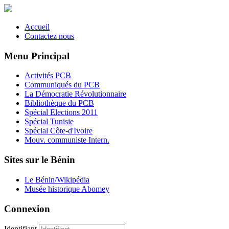
Accueil
Contactez nous
Menu Principal
Activités PCB
Communiqués du PCB
La Démocratie Révolutionnaire
Bibliothèque du PCB
Spécial Elections 2011
Spécial Tunisie
Spécial Côte-d'Ivoire
Mouv. communiste Intern.
Sites sur le Bénin
Le Bénin/Wikipédia
Musée historique Abomey
Connexion
Identifiant