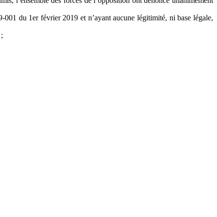
umis, l’ensemble des forces de l’opposition ont dénoncé unanimement
9-001 du 1er février 2019 et n’ayant aucune légitimité, ni base légale,
 ;