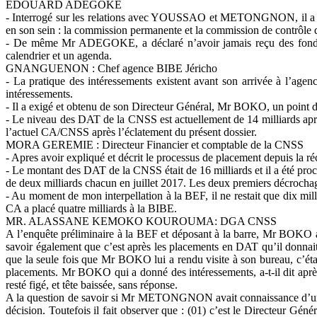
EDOUARD ADEGOKE
- Interrogé sur les relations avec YOUSSAO et METONGNON, il a déc
en son sein : la commission permanente et la commission de contrôle 
- De même Mr ADEGOKE, a déclaré n’avoir jamais reçu des fonds à
calendrier et un agenda.
GNANGUENON : Chef agence BIBE Jéricho
- La pratique des intéressements existent avant son arrivée à l’agen
intéressements.
- Il a exigé et obtenu de son Directeur Général, Mr BOKO, un point d
- Le niveau des DAT de la CNSS est actuellement de 14 milliards après 
l’actuel CA/CNSS après l’éclatement du présent dossier.
MORA GEREMIE : Directeur Financier et comptable de la CNSS
- Apres avoir expliqué et décrit le processus de placement depuis la 
- Le montant des DAT de la CNSS était de 16 milliards et il a été pro
de deux milliards chacun en juillet 2017. Les deux premiers décrochages
- Au moment de mon interpellation à la BEF, il ne restait que dix mil
CA a placé quatre milliards à la BIBE.
MR. ALASSANE KEMOKO KOUROUMA: DGA CNSS
A l’enquête préliminaire à la BEF et déposant à la barre, Mr BOKO 
savoir également que c’est après les placements en DAT qu’il donnai
que la seule fois que Mr BOKO lui a rendu visite à son bureau, c’éta
placements. Mr BOKO qui a donné des intéressements, a-t-il dit aprè
resté figé, et tête baissée, sans réponse.
A la question de savoir si Mr METONGNON avait connaissance d’une 
décision. Toutefois il fait observer que : (01) c’est le Directeur Gén