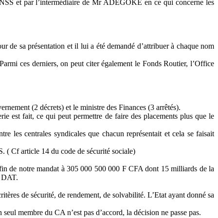
a CNSS et par l’intermédiaire de Mr ADEGOKE en ce qui concerne les
r de sa présentation et il lui a été demandé d’attribuer à chaque nom
armi ces derniers, on peut citer également le Fonds Routier, l’Office
ernement (2 décrets) et le ministre des Finances (3 arrêtés).
ie est fait, ce qui peut permettre de faire des placements plus que le
 les centrales syndicales que chacun représentait et cela se faisait
 ( Cf article 14 du code de sécurité sociale)
 fin de notre mandat à 305 000 500 000 F CFA dont 15 milliards de la
e DAT.
itères de sécurité, de rendement, de solvabilité. L’Etat ayant donné sa
 un seul membre du CA n’est pas d’accord, la décision ne passe pas.