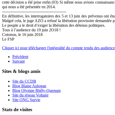
cette décision a été prise enfin (03) Si même nous avions connaissance
qui nous a été présentée en 2014.
--------------------------------------------------
En définitive, les interrogatoires des 5 et 13 juin des prévenus ont
Malgré cela, le juge AZO a refusé la libération provisoire demandée pa
Le peuple a le droit d’exiger la libération des détenus politiques.
Tous à l’audience du 19 juin 2O18 !
Cotonou, le 16 juin 2018
Le FSP
Cliquer ici pour télécharger l'intégralité du compte rendu des audience
Précédent
Suivant
Sites & blogs amis
Site du CCDB
Blog Blaise Aplogan
Blog Olympe Bhêly-Quenum
Site du réseau Voltaire
Site ONG Survie
Stats de visites