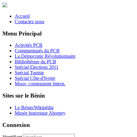
Accueil
Contactez nous
Menu Principal
Activités PCB
Communiqués du PCB
La Démocratie Révolutionnaire
Bibliothèque du PCB
Spécial Elections 2011
Spécial Tunisie
Spécial Côte-d'Ivoire
Mouv. communiste Intern.
Sites sur le Bénin
Le Bénin/Wikipédia
Musée historique Abomey
Connexion
Identifiant