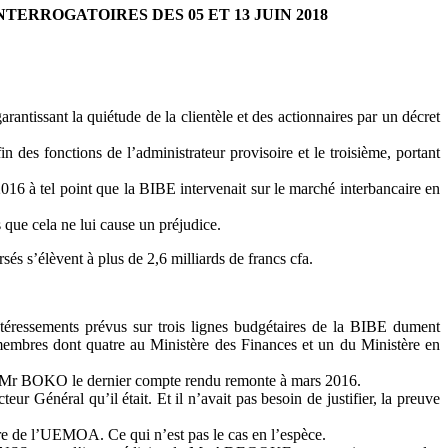
NTERROGATOIRES DES 05 ET 13 JUIN 2018
ntissant la quiétude de la clientèle et des actionnaires par un décret
in des fonctions de l’administrateur provisoire et le troisième, portant
2016 à tel point que la BIBE intervenait sur le marché interbancaire en
 que cela ne lui cause un préjudice.
s s’élèvent à plus de 2,6 milliards de francs cfa.
intéressements prévus sur trois lignes budgétaires de la BIBE dument
 membres dont quatre au Ministère des Finances et un du Ministère en
on de Mr BOKO le dernier compte rendu remonte à mars 2016.
r Général qu’il était. Et il n’avait pas besoin de justifier, la preuve
ire de l’UEMOA. Ce qui n’est pas le cas en l’espèce.