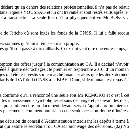
laré qu’en dehors des relations professionnelles, il n’a pas de rela
dans laquelle YOUSSAO et lui ont travaillé et sont restés seuls après 
 transmettre. La seule fois qu’il a physiquement vu Mr BOKO, c’es
ce de Jéricho où sont logés les fonds de la CNSS. Il lui a fallu reco
es sommes qu’il lui a remis en main propre.
qu’il soit passé à dix milliards. Ceux qui veut dire que entre-temps, six
réception des offres jusqu’à la communication au CA, Il a déclaré n’avo
cédé à quatre décrochages : le premier en Septembre 2016, d’un montant d
 ont été ré-investis sur le marché financier alors que les deux derniers 
liards de DAT de la CNSS à la BIBE. Donc, si le montant est repassé à 
a confirmé qu’il a rencontré une seule fois Mr KEMOKO et c’est à cett
t les intéressements symboliques et sans décharge et pas avant les d
it pour lui remettre un document devant servir d’appui aux premières 
s placements, comment aurait-il à cette seule occasion donné d’intére
décision du conseil d’Administration interdisant les dépôts à terme
éral qui assure le secrétariat du CA et l’archivage des décisions. (02) 