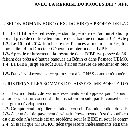
AVEC LA REPRISE DU PROCES DIT ‘’ AFF
I- SELON ROMAIN BOKO ( EX- DG BIBE) A PROPOS DE LA
1-1- La BIBE a été redressée pendant la période de l’administration p
portant prise de contrôle temporaire de la banque en mars 2014. Acte p
1-2- Le 16 mai 2014, le ministre des finances a pris trois arrêtes, le 
nomination d’un Directeur Général par intérim de la BIBE.
1-3- Apres le redressement, la trésorerie de la BIBE est passée de 36 
faisant des prêts à d’autres banques au Bénin et dans l’espace UEMO
1-4- La BIBE jusqu’en août 2016 était en mesure de retourner en bloc 
1-5- Dans les placements, ce qui revient à la CNSS comme rémunération
2- JUSTIFIANT LES SOMMES DECAISSEES, MR BOKO A D
2-1- Les montants cde ses intéressements sont appelés par ‘’ abus d
autorisées par un conseil d’administration présidé par le conseille
charge du développement.
2-2- Compte rendu régulier est fait au conseil d’administration de la
2-3- Aucun état de payement desdits intéressements n’est disponible da
est que cela n’a jamais été un problème pour la BIBE ni pour la co
2-4- Si le fait que Mr BOKO décharge lesdits intéressements était une