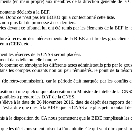
sements (en main propre) aux membres de la direction générale de l
 montants déclarés à la BEF.
emise. Donc ce n’est pas Mr BOKO qui a confectionné cette liste.
 non plus fait de promesse à ces derniers.
devant ce tribunal lui ont été remis par les éléments de la BEF le jou
e à recevoir des intéressements de la BIBE au titre des gros clients. P
Bénin (CEB), etc…
mment les réserves de la CNSS seront placées.
ment dans telle ou telle banque.
e comme en témoigne les différents actes administratifs pris par le gouv
dans les comptes courants non ou peu rémunérés, le point de la trésorer
retro-commission), car la période était marquée par les conflits entre
osition ni une quelconque observation du Ministre de tutelle de la CNSS.
disponibles à prendre les DAT de la CNSS.
s’élève à la date du 26 Novembre 2016, date de dépôt des rapports de
 C’est-à-dire que c’est à la BIBE que la CNSS a le plus petit montant d
is à la disposition du CA nous permettent que la BIBE remplissait les cr
 que les décisions soient prisent à l’unanimité. Ce qui veut dire que si