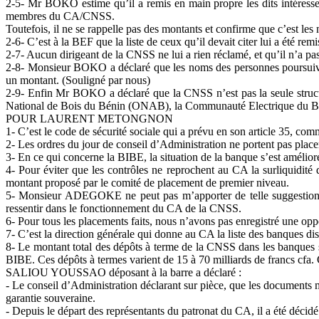
2-5- Mr BOKO estime qu’il a remis en main propre les dits intéres
membres du CA/CNSS.
Toutefois, il ne se rappelle pas des montants et confirme que c’est les
2-6- C’est à la BEF que la liste de ceux qu’il devait citer lui a été r
2-7- Aucun dirigeant de la CNSS ne lui a rien réclamé, et qu’il n’a pas
2-8- Monsieur BOKO a déclaré que les noms des personnes poursuivies 
un montant. (Souligné par nous)
2-9- Enfin Mr BOKO a déclaré que la CNSS n’est pas la seule structur
National de Bois du Bénin (ONAB), la Communauté Electrique du 
POUR LAURENT METONGNON
1- C’est le code de sécurité sociale qui a prévu en son article 35, co
2- Les ordres du jour de conseil d’Administration ne portent pas place
3- En ce qui concerne la BIBE, la situation de la banque s’est amélioré
4- Pour éviter que les contrôles ne reprochent au CA la surliquidité 
montant proposé par le comité de placement de premier niveau.
5- Monsieur ADEGOKE ne peut pas m’apporter de telle suggestion (de 
ressentir dans le fonctionnement du CA de la CNSS.
6- Pour tous les placements faits, nous n’avons pas enregistré une opp
7- C’est la direction générale qui donne au CA la liste des banques 
8- Le montant total des dépôts à terme de la CNSS dans les banques 
BIBE. Ces dépôts à termes varient de 15 à 70 milliards de francs cfa.
SALIOU YOUSSAO déposant à la barre a déclaré :
- Le conseil d’Administration déclarant sur pièce, que les documents m
garantie souveraine.
- Depuis le départ des représentants du patronat du CA, il a été décidé