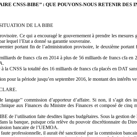
AIRE CNSS-BIBE’’ : QUE POUVONS-NOUS RETENIR DES I
 SITUATION DE LA BIBE
rovisoire. Ce qui a encouragé le gouvernement à prendre les mesures gara
ar lequel l’Etat a donné sa garantie souveraine.
premier portant fin de l’administration provisoire, le deuxième portant f
milliards de francs cfa en 2014 à plus de 56 milliards de francs cfa en 
A.
à la CNSS la totalité des 16 milliards de francs cfa placés en DAT sans
 pour la période jusqu’en septembre 2016, le montant des intérêts versé
ECLARE.
e langage’’ commission d’apporteur d’affaire. Si non, il s’agit des 
r technique aux Finances du Ministre des Finances et composé de cinq
 BIBE de l’utilisation faite desdites lignes budgétaires. Sous la gesti
ns la banque, puisque cela relève du pouvoir discrétionnaire du Directeu
mmission bancaire de l’UEMOA.
 faute professionnelle, il aurait été sanctionné par la commission banca