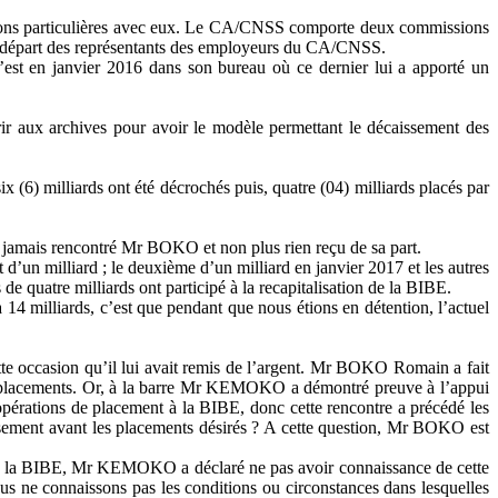
tions particulières avec eux. Le CA/CNSS comporte deux commissions
le départ des représentants des employeurs du CA/CNSS.
t en janvier 2016 dans son bureau où ce dernier lui a apporté un
urir aux archives pour avoir le modèle permettant le décaissement des
 (6) milliards ont été décrochés puis, quatre (04) milliards placés par
ir jamais rencontré Mr BOKO et non plus rien reçu de sa part.
’un milliard ; le deuxième d’un milliard en janvier 2017 et les autres
de quatre milliards ont participé à la recapitalisation de la BIBE.
14 milliards, c’est que pendant que nous étions en détention, l’actuel
e occasion qu’il lui avait remis de l’argent. Mr BOKO Romain a fait
its placements. Or, à la barre Mr KEMOKO a démontré preuve à l’appui
opérations de placement à la BIBE, donc cette rencontre a précédé les
ssement avant les placements désirés ? A cette question, Mr BOKO est
 à la BIBE, Mr KEMOKO a déclaré ne pas avoir connaissance de cette
Nous ne connaissons pas les conditions ou circonstances dans lesquelles