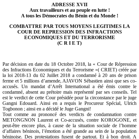
ADRESSE XVII
Aux travailleurs et au peuple en lutte !
A tous les Démocrates du Bénin et du Monde !
COMBATTRE PAR TOUS MOYENS LEGITIMES LA
COUR DE REPRESSION DES INFRACTIONS
ECONOMIQUES ET DU TERRORISME
(C R I E T)
Par décision en date du 18 Octobre 2018, la « Cour de Répression
des Infractions Economiques et du Terrorisme »( CRIET) créée par
la loi 2018-13 du 02 Juillet 2018 a condamné à 20 ans de prison
ferme et 5 millions d’amende, AJAVON Sébastien ainsi que ses co-
accusés. Un mandat d’Arrêt International a été émis contre le
condamné, absent au prétoire mais représenté par ses conseils. Tel
est le verdict de cette Cour présidée pour la circonstance par le juge
Gangni Edouard. Ainsi en a requis le Procureur Spécial, Ulrich
Togbonon ; ainsi en a décidé le Juge Gangni!
Tout comme au prononcé des verdicts de condamnation contre
METONGNON Laurent et Co-accusés, contre KOROGONE, et
peut-être encore plus, à cause de la situation sociale de l’homme
d’affaires béninois, l’émotion a été grande au sein de la population
béninoise. Des protestations fusent de partout. Et à bon droit. A