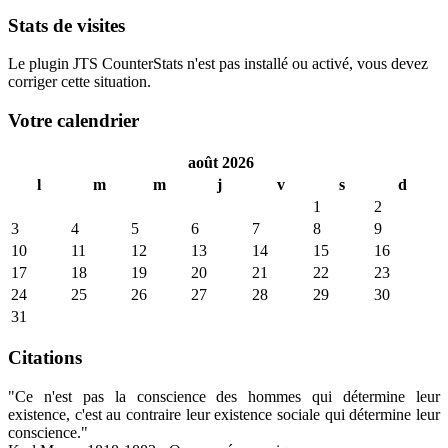
Stats de visites
Le plugin JTS CounterStats n'est pas installé ou activé, vous devez
corriger cette situation.
Votre calendrier
août 2026
l
m
m
j
v
s
d
1
2
3
4
5
6
7
8
9
10
11
12
13
14
15
16
17
18
19
20
21
22
23
24
25
26
27
28
29
30
31
Citations
"Ce n'est pas la conscience des hommes qui détermine leur
existence, c'est au contraire leur existence sociale qui détermine leur
conscience."