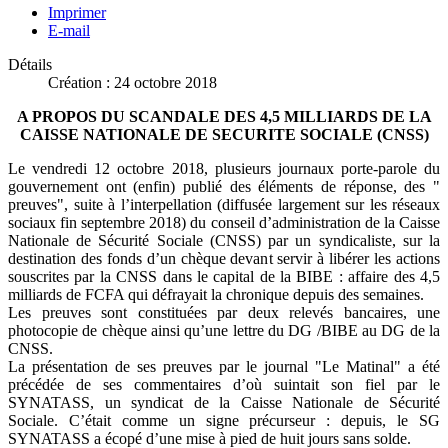
Imprimer
E-mail
Détails
Création : 24 octobre 2018
A PROPOS DU SCANDALE DES 4,5 MILLIARDS DE LA
CAISSE NATIONALE DE SECURITE SOCIALE (CNSS)
Le vendredi 12 octobre 2018, plusieurs journaux porte-parole du
gouvernement ont (enfin) publié des éléments de réponse, des "
preuves", suite à l’interpellation (diffusée largement sur les réseaux
sociaux fin septembre 2018) du conseil d’administration de la Caisse
Nationale de Sécurité Sociale (CNSS) par un syndicaliste, sur la
destination des fonds d’un chèque devant servir à libérer les actions
souscrites par la CNSS dans le capital de la BIBE : affaire des 4,5
milliards de FCFA qui défrayait la chronique depuis des semaines.
Les preuves sont constituées par deux relevés bancaires, une
photocopie de chèque ainsi qu’une lettre du DG /BIBE au DG de la
CNSS.
La présentation de ses preuves par le journal "Le Matinal" a été
précédée de ses commentaires d’où suintait son fiel par le
SYNATASS, un syndicat de la Caisse Nationale de Sécurité
Sociale. C’était comme un signe précurseur : depuis, le SG
SYNATASS a écopé d’une mise à pied de huit jours sans solde.