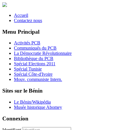
Accueil
Contactez nous
Menu Principal
Activités PCB
Communiqués du PCB
La Démocratie Révolutionnaire
Bibliothèque du PCB
Spécial Elections 2011
Spécial Tunisie
Spécial Côte-d'Ivoire
Mouv. communiste Intern.
Sites sur le Bénin
Le Bénin/Wikipédia
Musée historique Abomey
Connexion
Identifiant