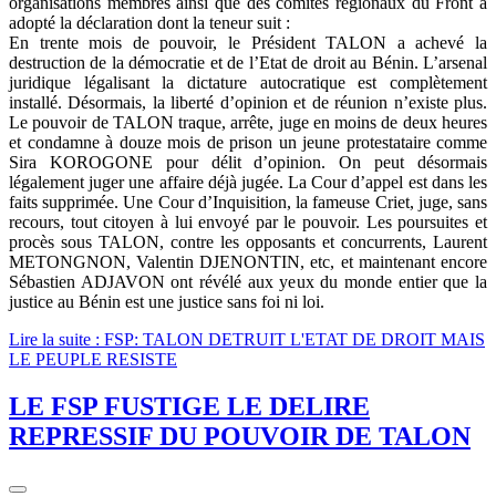
organisations membres ainsi que des comités régionaux du Front a
adopté la déclaration dont la teneur suit :
En trente mois de pouvoir, le Président TALON a achevé la
destruction de la démocratie et de l’Etat de droit au Bénin. L’arsenal
juridique légalisant la dictature autocratique est complètement
installé. Désormais, la liberté d’opinion et de réunion n’existe plus.
Le pouvoir de TALON traque, arrête, juge en moins de deux heures
et condamne à douze mois de prison un jeune protestataire comme
Sira KOROGONE pour délit d’opinion. On peut désormais
légalement juger une affaire déjà jugée. La Cour d’appel est dans les
faits supprimée. Une Cour d’Inquisition, la fameuse Criet, juge, sans
recours, tout citoyen à lui envoyé par le pouvoir. Les poursuites et
procès sous TALON, contre les opposants et concurrents, Laurent
METONGNON, Valentin DJENONTIN, etc, et maintenant encore
Sébastien ADJAVON ont révélé aux yeux du monde entier que la
justice au Bénin est une justice sans foi ni loi.
Lire la suite : FSP: TALON DETRUIT L'ETAT DE DROIT MAIS
LE PEUPLE RESISTE
LE FSP FUSTIGE LE DELIRE
REPRESSIF DU POUVOIR DE TALON