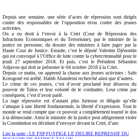
Depuis une semaine, une série d’actes de répression sont dirigés
contre des responsables de l’opposition et/ou contre des jeunes
activistes.
On a eu droit à l’envoi à la Criet (Cour de Répression des
Infractions Economiques et du Terrorisme), par le ministre de la
justice en personne, du dossier des ministres à faire juger par la
Haute Cour de Justice. Ensuite, c’est le député Valentin Djènontin
qui est convoqué à l’Office de lutte contre la cybercriminalité pour le
jeudi 27 septembre 2018. Et puis, c’est le Président Sébastien
Adjavon qui doit se présenter le 04 octobre 2018 à la Criet.
Depuis ce matin, on apprend la chasse aux jeunes activistes : Sabi
Korogoné est arrêté, Habib Ahandessi recherché ainsi que d’autres.
Le crime de ces jeunes, c’est d’avoir proclamé leur désaveu du
pouvoir de Talon et leur volonté de le combattre. Leur crime par
conséquent, c’est d’avoir parlé.
La rage répressive est d’autant plus furieuse et illégale qu’elle
s’attaque à une liberté fondamentale, la liberté d’expression. Tout le
monde se rend compte que ce pouvoir a complètement tourné le dos
à la démocratie. Ainsi le ministre de la justice peut allègrement violer
la Constitution en décidant d’envoyer devant la Criet, d’anc
Lire la suite : LE FSP FUSTIGE LE DELIRE REPRESSIF DU