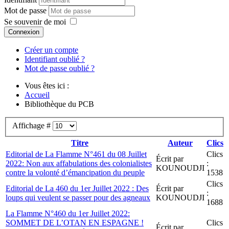
Mot de passe
Se souvenir de moi
Connexion
Créer un compte
Identifiant oublié ?
Mot de passe oublié ?
Vous êtes ici :
Accueil
Bibliothèque du PCB
Affichage #
Titre
Auteur
Clics
Editorial de La Flamme N°461 du 08 Juillet
Clics
Écrit par
2022: Non aux affabulations des colonialistes
:
KOUNOUDJI
contre la volonté d’émancipation du peuple
1538
Clics
Editorial de La 460 du 1er Juillet 2022 : Des
Écrit par
:
loups qui veulent se passer pour des agneaux
KOUNOUDJI
1688
La Flamme N°460 du 1er Juillet 2022:
SOMMET DE L’OTAN EN ESPAGNE !
Clics
Écrit par