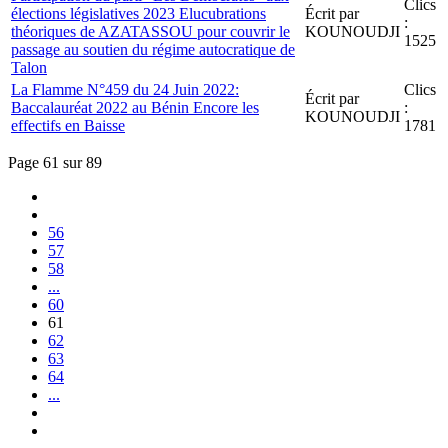
Clics
élections législatives 2023 Elucubrations
Écrit par
:
théoriques de AZATASSOU pour couvrir le
KOUNOUDJI
1525
passage au soutien du régime autocratique de
Talon
La Flamme N°459 du 24 Juin 2022:
Clics
Écrit par
Baccalauréat 2022 au Bénin Encore les
:
KOUNOUDJI
effectifs en Baisse
1781
Page 61 sur 89
56
57
58
...
60
61
62
63
64
...