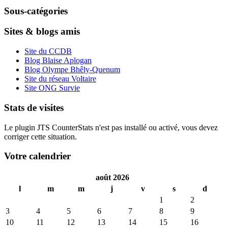
Sous-catégories
Sites & blogs amis
Site du CCDB
Blog Blaise Aplogan
Blog Olympe Bhêly-Quenum
Site du réseau Voltaire
Site ONG Survie
Stats de visites
Le plugin JTS CounterStats n'est pas installé ou activé, vous devez
corriger cette situation.
Votre calendrier
août 2026
l
m
m
j
v
s
d
1
2
3
4
5
6
7
8
9
10
11
12
13
14
15
16