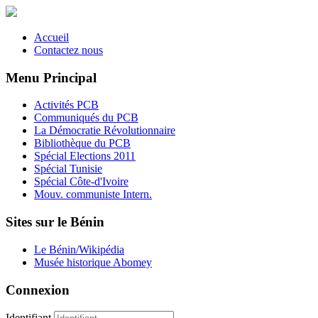
Accueil
Contactez nous
Menu Principal
Activités PCB
Communiqués du PCB
La Démocratie Révolutionnaire
Bibliothèque du PCB
Spécial Elections 2011
Spécial Tunisie
Spécial Côte-d'Ivoire
Mouv. communiste Intern.
Sites sur le Bénin
Le Bénin/Wikipédia
Musée historique Abomey
Connexion
Identifiant