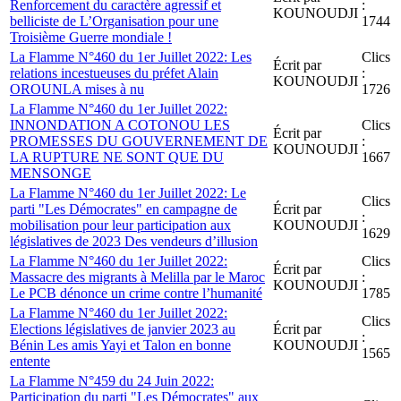
Renforcement du caractère agressif et
:
KOUNOUDJI
belliciste de L’Organisation pour une
1744
Troisième Guerre mondiale !
La Flamme N°460 du 1er Juillet 2022: Les
Clics
Écrit par
relations incestueuses du préfet Alain
:
KOUNOUDJI
OROUNLA mises à nu
1726
La Flamme N°460 du 1er Juillet 2022:
INNONDATION A COTONOU LES
Clics
Écrit par
PROMESSES DU GOUVERNEMENT DE
:
KOUNOUDJI
LA RUPTURE NE SONT QUE DU
1667
MENSONGE
La Flamme N°460 du 1er Juillet 2022: Le
Clics
parti "Les Démocrates" en campagne de
Écrit par
:
mobilisation pour leur participation aux
KOUNOUDJI
1629
législatives de 2023 Des vendeurs d’illusion
La Flamme N°460 du 1er Juillet 2022:
Clics
Écrit par
Massacre des migrants à Melilla par le Maroc
:
KOUNOUDJI
Le PCB dénonce un crime contre l’humanité
1785
La Flamme N°460 du 1er Juillet 2022:
Clics
Elections législatives de janvier 2023 au
Écrit par
:
Bénin Les amis Yayi et Talon en bonne
KOUNOUDJI
1565
entente
La Flamme N°459 du 24 Juin 2022:
Participation du parti "Les Démocrates" aux