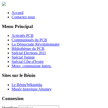
Accueil
Contactez nous
Menu Principal
Activités PCB
Communiqués du PCB
La Démocratie Révolutionnaire
Bibliothèque du PCB
Spécial Elections 2011
Spécial Tunisie
Spécial Côte-d'Ivoire
Mouv. communiste Intern.
Sites sur le Bénin
Le Bénin/Wikipédia
Musée historique Abomey
Connexion
Identifiant