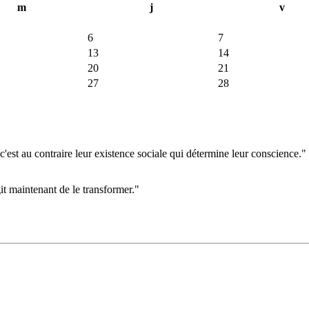
m
j
v
6
7
13
14
20
21
27
28
'est au contraire leur existence sociale qui détermine leur conscience."
git maintenant de le transformer."