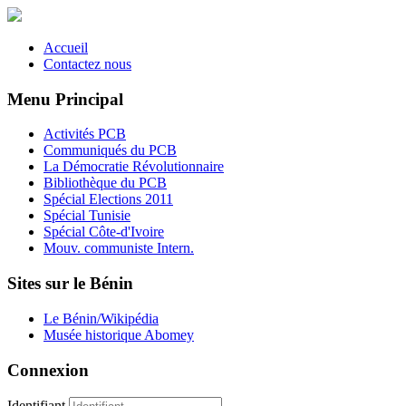
Accueil
Contactez nous
Menu Principal
Activités PCB
Communiqués du PCB
La Démocratie Révolutionnaire
Bibliothèque du PCB
Spécial Elections 2011
Spécial Tunisie
Spécial Côte-d'Ivoire
Mouv. communiste Intern.
Sites sur le Bénin
Le Bénin/Wikipédia
Musée historique Abomey
Connexion
Identifiant