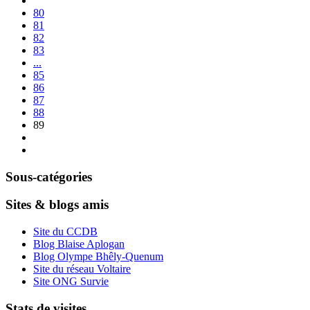
80
81
82
83
...
85
86
87
88
89
Sous-catégories
Sites & blogs amis
Site du CCDB
Blog Blaise Aplogan
Blog Olympe Bhêly-Quenum
Site du réseau Voltaire
Site ONG Survie
Stats de visites