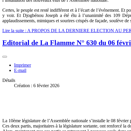
l’installation des nouveaux élus de l’Assemblée nationale.
Certes, le peuple est resté indifférent et à l’écart de l’événement. E
y voir. Et Djogbénou Joseph a été élu à l’unanimité des 109 Déput
applaudissements, mimiques et sourires crispés de façade, soulève de
Lire la suite : A PROPOS DE LA DERNIERE ELECTION AU 
Editorial de La Flamme N° 630 du 06 févrie
Imprimer
E-mail
Détails
Création : 6 février 2026
La 10ème législature de l’Assemblée nationale s’installe le 08 févrie
Ces deux partis, majoritaires à la législature sortante, ont renforcé la