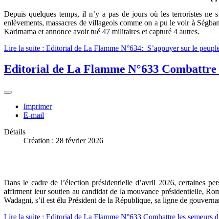
Depuis quelques temps, il n’y a pas de jours où les terroristes ne 
enlèvements, massacres de villageois comme on a pu le voir à Ségban
Karimama et annonce avoir tué 47 militaires et capturé 4 autres.
Lire la suite : Editorial de La Flamme N°634: S’appuyer sur le peuple s
Editorial de La Flamme N°633 Combattre l
Imprimer
E-mail
Détails
Création : 28 février 2026
Dans le cadre de l’élection présidentielle d’avril 2026, certaines 
affirment leur soutien au candidat de la mouvance présidentielle, R
Wadagni, s’il est élu Président de la République, sa ligne de gouverna
Lire la suite : Editorial de La Flamme N°633 Combattre les semeurs d’