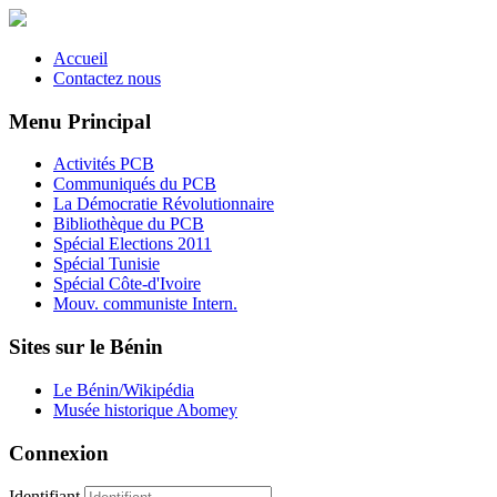
Accueil
Contactez nous
Menu Principal
Activités PCB
Communiqués du PCB
La Démocratie Révolutionnaire
Bibliothèque du PCB
Spécial Elections 2011
Spécial Tunisie
Spécial Côte-d'Ivoire
Mouv. communiste Intern.
Sites sur le Bénin
Le Bénin/Wikipédia
Musée historique Abomey
Connexion
Identifiant