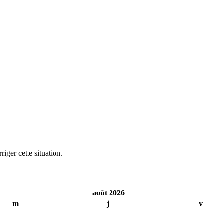
iger cette situation.
août 2026
m
j
v