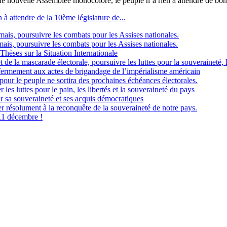
ne nouvelle Assemblée monocolore, le peuple n’a rien à attendre de bon 
 à attendre de la 10ème législature de...
is, poursuivre les combats pour les Assises nationales.
is, poursuivre les combats pour les Assises nationales.
ur la Situation Internationale
 la mascarade électorale, poursuivre les luttes pour la souveraineté, la
ermement aux actes de brigandage de l’impérialisme américain
ur le peuple ne sortira des prochaines échéances électorales.
 luttes pour le pain, les libertés et la souveraineté du pays
 sa souveraineté et ses acquis démocratiques
résolument à la reconquête de la souveraineté de notre pays.
11 décembre !