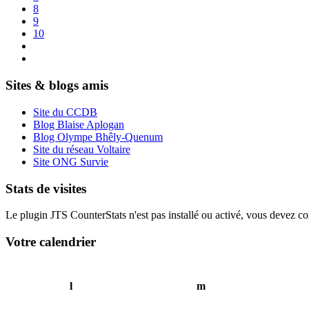
8
9
10
Sites & blogs amis
Site du CCDB
Blog Blaise Aplogan
Blog Olympe Bhêly-Quenum
Site du réseau Voltaire
Site ONG Survie
Stats de visites
Le plugin JTS CounterStats n'est pas installé ou activé, vous devez corr
Votre calendrier
l
m