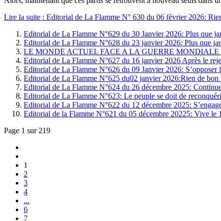
Alors, maintenant que ces partis se retrouvent à nouveau seuls dans u
Lire la suite : Editorial de La Flamme N° 630 du 06 février 2026: Rien
Editorial de La Flamme N°629 du 30 Janvier 2026: Plus que jama
Editorial de La Flamme N°628 du 23 janvier 2026: Plus que jama
LE MONDE ACTUEL FACE A LA GUERRE MONDIALE Thèses s
Editorial de La Flamme N°627 du 16 janvier 2026 Après le rejet de
Editorial de La Flamme N°626 du 09 Janvier 2026: S’opposer f
Editorial de La Flamme N°625 du02 janvier 2026:Rien de bon po
Editorial de La Flamme N°624 du 26 décembre 2025: Continuer les
Editorial de La Flamme N°623: Le peuple se doit de reconquérir
Editorial de La Flamme N°622 du 12 décembre 2025: S’engager 
Editorial de la Flamme N°621 du 05 décembre 20225: Vive le 
Page 1 sur 219
1
2
3
4
...
6
7