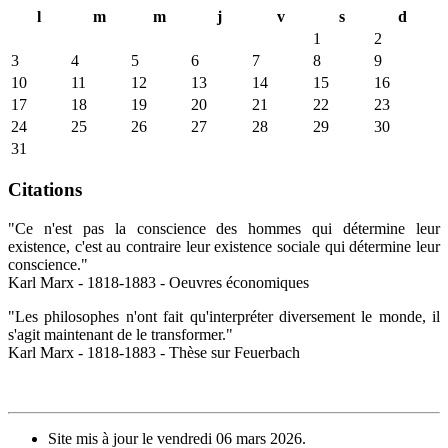
l
m
m
j
v
s
d
1
2
3
4
5
6
7
8
9
10
11
12
13
14
15
16
17
18
19
20
21
22
23
24
25
26
27
28
29
30
31
Citations
"Ce n'est pas la conscience des hommes qui détermine leur
existence, c'est au contraire leur existence sociale qui détermine leur
conscience."
Karl Marx - 1818-1883 - Oeuvres économiques
"Les philosophes n'ont fait qu'interpréter diversement le monde, il
s'agit maintenant de le transformer."
Karl Marx - 1818-1883 - Thèse sur Feuerbach
Site mis à jour le vendredi 06 mars 2026.