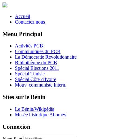
Accueil
Contactez nous
Menu Principal
Activités PCB
Communiqués du PCB
La Démocratie Révolutionnaire
Bibliothèque du PCB
Spécial Elections 2011
Spécial Tunisie
Spécial Côte-d'Ivoire
Mouv. communiste Intern.
Sites sur le Bénin
Le Bénin/Wikipédia
Musée historique Abomey
Connexion
Identifiant