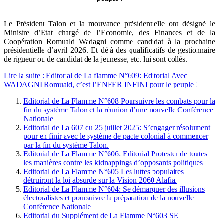
Le Président Talon et la mouvance présidentielle ont désigné le
Ministre d’Etat chargé de l’Economie, des Finances et de la
Coopération Romuald Wadagni comme candidat à la prochaine
présidentielle d’avril 2026. Et déjà des qualificatifs de gestionnaire
de rigueur ou de candidat de la jeunesse, etc. lui sont collés.
Lire la suite : Editorial de La flamme N°609: Editorial Avec
WADAGNI Romuald, c’est l’ENFER INFINI pour le peuple !
Editorial de La Flamme N°608 Poursuivre les combats pour la
fin du système Talon et la réunion d’une nouvelle Conférence
Nationale
Editorial de La 607 du 25 juillet 2025: S’engager résolument
pour en finir avec le système de pacte colonial à commencer
par la fin du système Talon.
Editorial de La Flamme N°606: Editorial Protester de toutes
les manières contre les kidnappings d’opposants politiques
Editorial de La Flamme N°605 Les luttes populaires
détruiront la loi absurde sur la Vision 2060 Alafia.
Editorial de La Flamme N°604: Se démarquer des illusions
électoralistes et poursuivre la préparation de la nouvelle
Conférence Nationale
Editorial du Supplément de La Flamme N°603 SE