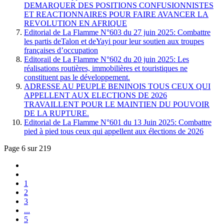
DEMARQUER DES POSITIONS CONFUSIONNISTES
ET REACTIONNAIRES POUR FAIRE AVANCER LA
REVOLUTION EN AFRIQUE
Editorial de La Flamme N°603 du 27 juin 2025: Combattre
les partis deTalon et deYayi pour leur soutien aux troupes
françaises d’occupation
Editorail de La Flamme N°602 du 20 juin 2025: Les
réalisations routières, immobilières et touristiques ne
constituent pas le développement.
ADRESSE AU PEUPLE BENINOIS TOUS CEUX QUI
APPELLENT AUX ELECTIONS DE 2026
TRAVAILLENT POUR LE MAINTIEN DU POUVOIR
DE LA RUPTURE.
Editorial de La Flamme N°601 du 13 Juin 2025: Combattre
pied à pied tous ceux qui appellent aux élections de 2026
Page 6 sur 219
1
2
3
...
5