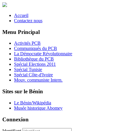
Accueil
Contactez nous
Menu Principal
Activités PCB
Communiqués du PCB
La Démocratie Révolutionnaire
Bibliothèque du PCB
Spécial Elections 2011
Spécial Tunisie
Spécial Côte-d'Ivoire
Mouv. communiste Intern.
Sites sur le Bénin
Le Bénin/Wikipédia
Musée historique Abomey
Connexion
Identifiant