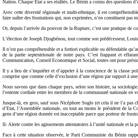
Nation. Chaque Etat a ses réalités. Le Bénin a connu des questions d’
Avec cette diversité régionale et multi-ethnique, il est compréhensi
faire naître des frustrations qui, non exprimées, n’en constituent pas mo
Or, depuis l’arrivée du pouvoir de la Rupture, c’est une pratique de c
L’élection de Joseph Djogbénou, tout comme son prédécesseur, Louis 
Il n’est pas compréhensible et a fortiori explicable ou défendable qu’au
de la partie septentrionale de notre pays. C’est frappant et effar
Communication, Conseil Economique et Social, toutes ont pour présiden
Il y a lieu de s’inquiéter et d’appeler à la conscience de la classe po
comprise que comme celle d’exclusion d’une région par rapport à une 
Nous savons que dans chaque pays, selon son histoire, sa sociologie, i
l’entente cordiale entre les membres de la communauté nationale en voi
Jusque-là, en gros, sauf sous Nicéphore Soglo (et cela il ne l’a pas 
d’Etat, l’Assemblée nationale, ou tout au moins le président de la Co
gens d’une région donnée est inacceptable parce que porteur de frustrat
II- Alerte contre les agissements attentatoires à l’unité nationale et la p
Face à cette situation observée, le Parti Communiste du Bénin rappe