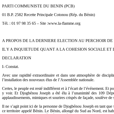
PARTI COMMUNISTE DU BENIN (PCB)
01 B.P. 2582 Recette Principale Cotonou (Rép. du Bénin)
Tél. : 01 97 98 35 65 – Site :www.la-flamme.org
A PROPOS DE LA DERNIERE ELECTION AU PERCHOIR DE
IL Y A INQUIETUDE QUANT A LA COHESION SOCIALE ET 
DECLARATION
I- Constat.
Avec une rapidité extraordinaire et dans une atmosphère de discipl
l’installation des nouveaux élus de l’Assemblée nationale.
Certes, le peuple est resté indifférent et à l’écart de l’événement. E
y voir. Et Djogbénou Joseph a été élu à l’unanimité des 109 Déput
applaudissements, mimiques et sourires crispés de façade, soulève de
Il ne s’agit point ici de la personne de Djogbénou Joseph en tant que
ce territoire appelé Bénin. Le Bénin, allongé du Sud au Nord, est ha