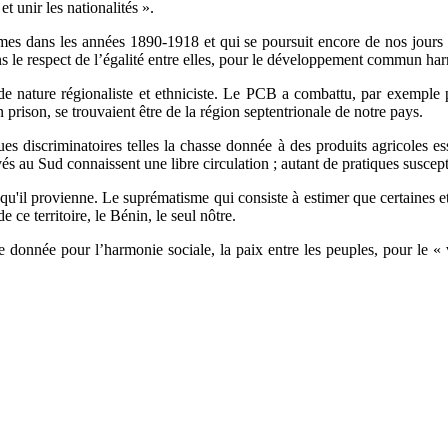
t unir les nationalités ».
armes dans les années 1890-1918 et qui se poursuit encore de nos jours
dans le respect de l’égalité entre elles, pour le développement commun h
de nature régionaliste et ethniciste. Le PCB a combattu, par exemple 
n prison, se trouvaient être de la région septentrionale de notre pays.
 discriminatoires telles la chasse donnée à des produits agricoles esse
és au Sud connaissent une libre circulation ; autant de pratiques suscepti
'il provienne. Le suprématisme qui consiste à estimer que certaines et
e ce territoire, le Bénin, le seul nôtre.
 donnée pour l’harmonie sociale, la paix entre les peuples, pour le 