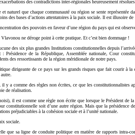
exacerbations des contradictions inter-régionales heureusement résolue
ble et naturel que chaque communauté ou région se sente représentée d
ins des bases d’actions attentatoires à la paix sociale. Il est illusoire de
oncentration des pouvoirs en faveur d’une région du pays qui est observ
Vlavonou ne déroge point à cette pratique. Et c’est bien dommage !
cune des six plus grandes Institutions constitutionnelles depuis l’arrivé
ant : Présidence de la République, Assemblée nationale, Cour consti
ts des ressortissants de la région méridionale de notre pays.
litique dirigeante de ce pays sur les grands risques que fait courir à la 
autre.
l y a comme des règles non écrites, ce que les constitutionnalistes app
e de réalisation.
choisi), il est comme une règle non écrite que lorsque le Président de l
ur constitutionnelle soit d’une autre région. Mais que la présidence de 
ions préjudiciables à la cohésion sociale et à l’unité nationale.
aix sociale.
lle que sa ligne de conduite politique en matière de rapports intra-co