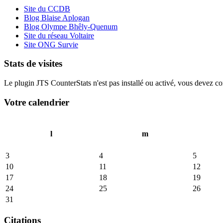
Site du CCDB
Blog Blaise Aplogan
Blog Olympe Bhêly-Quenum
Site du réseau Voltaire
Site ONG Survie
Stats de visites
Le plugin JTS CounterStats n'est pas installé ou activé, vous devez corr
Votre calendrier
l
m
3
4
5
10
11
12
17
18
19
24
25
26
31
Citations