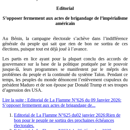
Editorial
S’opposer fermement aux actes de brigandage de l’impérialisme
américain
Au Bénin, la campagne électorale s’achève dans l’indifférence
générale du peuple qui sait que rien de bon ne sortira de ces
élections, puisque tout est déjà joué à l’avance.
Les partis en lice ayant pour la plupart conclu des accords de
gouvernance sur la base de la politique pratiquée par le pouvoir
jusque-là, leurs programmes se manifestent par le mépris des
problèmes du peuple et la continuité du système Talon. Pendant ce
temps, les peuples du monde dénoncent l’enlèvement crapuleux du
président Maduro et de son épouse par Donald Trump et ses troupes
d’agression des USA.
Lire la suite : Editorial de La Flamme N°626 du 09 Janvier 2026:
S’opposer fermement aux actes de brigandage de...
Editorial de La Flamme N°625 du02 janvier 2026:Rien de
bon pour le peuple ne sortira des prochaines échéances
électorales.