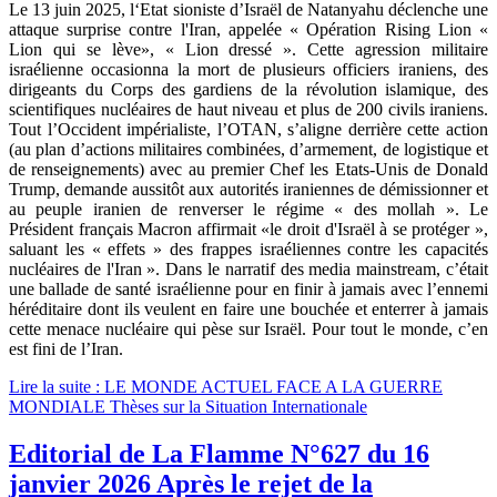
Le 13 juin 2025, l‘Etat sioniste d’Israël de Natanyahu déclenche une
attaque surprise contre l'Iran, appelée « Opération Rising Lion «
Lion qui se lève», « Lion dressé ». Cette agression militaire
israélienne occasionna la mort de plusieurs officiers iraniens, des
dirigeants du Corps des gardiens de la révolution islamique, des
scientifiques nucléaires de haut niveau et plus de 200 civils iraniens.
Tout l’Occident impérialiste, l’OTAN, s’aligne derrière cette action
(au plan d’actions militaires combinées, d’armement, de logistique et
de renseignements) avec au premier Chef les Etats-Unis de Donald
Trump, demande aussitôt aux autorités iraniennes de démissionner et
au peuple iranien de renverser le régime « des mollah ». Le
Président français Macron affirmait «le droit d'Israël à se protéger »,
saluant les « effets » des frappes israéliennes contre les capacités
nucléaires de l'Iran ». Dans le narratif des media mainstream, c’était
une ballade de santé israélienne pour en finir à jamais avec l’ennemi
héréditaire dont ils veulent en faire une bouchée et enterrer à jamais
cette menace nucléaire qui pèse sur Israël. Pour tout le monde, c’en
est fini de l’Iran.
Lire la suite : LE MONDE ACTUEL FACE A LA GUERRE
MONDIALE Thèses sur la Situation Internationale
Editorial de La Flamme N°627 du 16
janvier 2026 Après le rejet de la