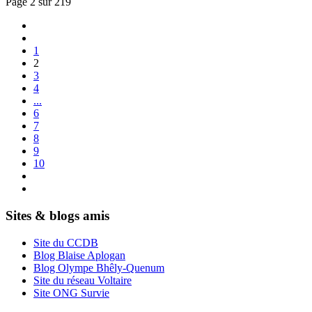
Page 2 sur 219
1
2
3
4
...
6
7
8
9
10
Sites & blogs amis
Site du CCDB
Blog Blaise Aplogan
Blog Olympe Bhêly-Quenum
Site du réseau Voltaire
Site ONG Survie