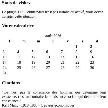
Stats de visites
Le plugin JTS CounterStats n'est pas installé ou activé, vous devez
corriger cette situation.
Votre calendrier
août 2026
l
m
m
j
v
s
d
1
2
3
4
5
6
7
8
9
10
11
12
13
14
15
16
17
18
19
20
21
22
23
24
25
26
27
28
29
30
31
Citations
"Ce n'est pas la conscience des hommes qui détermine leur
existence, c'est au contraire leur existence sociale qui détermine leur
conscience."
Karl Marx - 1818-1883 - Oeuvres économiques