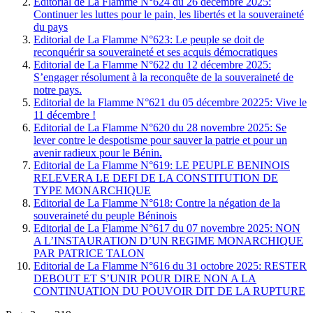
Editorial de La Flamme N°624 du 26 décembre 2025:
Continuer les luttes pour le pain, les libertés et la souveraineté
du pays
Editorial de La Flamme N°623: Le peuple se doit de
reconquérir sa souveraineté et ses acquis démocratiques
Editorial de La Flamme N°622 du 12 décembre 2025:
S’engager résolument à la reconquête de la souveraineté de
notre pays.
Editorial de la Flamme N°621 du 05 décembre 20225: Vive le
11 décembre !
Editorial de La Flamme N°620 du 28 novembre 2025: Se
lever contre le despotisme pour sauver la patrie et pour un
avenir radieux pour le Bénin.
Editorial de La Flamme N°619: LE PEUPLE BENINOIS
RELEVERA LE DEFI DE LA CONSTITUTION DE
TYPE MONARCHIQUE
Editorial de La Flamme N°618: Contre la négation de la
souveraineté du peuple Béninois
Editorial de La Flamme N°617 du 07 novembre 2025: NON
A L’INSTAURATION D’UN REGIME MONARCHIQUE
PAR PATRICE TALON
Editorial de La Flamme N°616 du 31 octobre 2025: RESTER
DEBOUT ET S’UNIR POUR DIRE NON A LA
CONTINUATION DU POUVOIR DIT DE LA RUPTURE