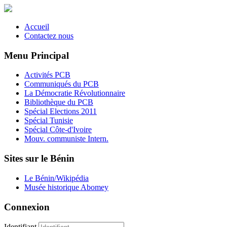
Accueil
Contactez nous
Menu Principal
Activités PCB
Communiqués du PCB
La Démocratie Révolutionnaire
Bibliothèque du PCB
Spécial Elections 2011
Spécial Tunisie
Spécial Côte-d'Ivoire
Mouv. communiste Intern.
Sites sur le Bénin
Le Bénin/Wikipédia
Musée historique Abomey
Connexion
Identifiant