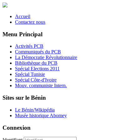
Accueil
Contactez nous
Menu Principal
Activités PCB
Communiqués du PCB
La Démocratie Révolutionnaire
Bibliothèque du PCB
Spécial Elections 2011
Spécial Tunisie
Spécial Côte-d'Ivoire
Mouv. communiste Intern.
Sites sur le Bénin
Le Bénin/Wikipédia
Musée historique Abomey
Connexion
Identifiant