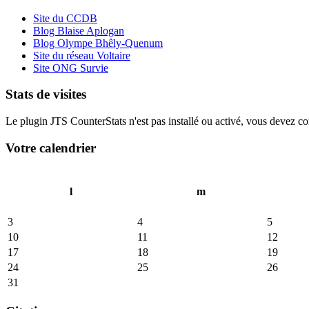
Site du CCDB
Blog Blaise Aplogan
Blog Olympe Bhêly-Quenum
Site du réseau Voltaire
Site ONG Survie
Stats de visites
Le plugin JTS CounterStats n'est pas installé ou activé, vous devez corr
Votre calendrier
l
m
3
4
5
10
11
12
17
18
19
24
25
26
31