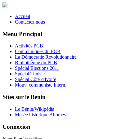
Accueil
Contactez nous
Menu Principal
Activités PCB
Communiqués du PCB
La Démocratie Révolutionnaire
Bibliothèque du PCB
Spécial Elections 2011
Spécial Tunisie
Spécial Côte-d'Ivoire
Mouv. communiste Intern.
Sites sur le Bénin
Le Bénin/Wikipédia
Musée historique Abomey
Connexion
Identifiant