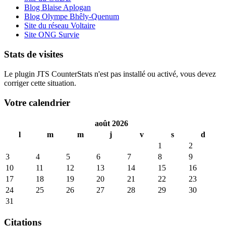
Blog Blaise Aplogan
Blog Olympe Bhêly-Quenum
Site du réseau Voltaire
Site ONG Survie
Stats de visites
Le plugin JTS CounterStats n'est pas installé ou activé, vous devez
corriger cette situation.
Votre calendrier
août 2026
l
m
m
j
v
s
d
1
2
3
4
5
6
7
8
9
10
11
12
13
14
15
16
17
18
19
20
21
22
23
24
25
26
27
28
29
30
31
Citations