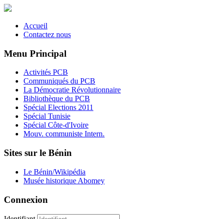
Accueil
Contactez nous
Menu Principal
Activités PCB
Communiqués du PCB
La Démocratie Révolutionnaire
Bibliothèque du PCB
Spécial Elections 2011
Spécial Tunisie
Spécial Côte-d'Ivoire
Mouv. communiste Intern.
Sites sur le Bénin
Le Bénin/Wikipédia
Musée historique Abomey
Connexion
Identifiant