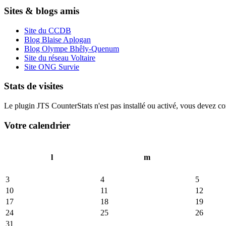
Sites & blogs amis
Site du CCDB
Blog Blaise Aplogan
Blog Olympe Bhêly-Quenum
Site du réseau Voltaire
Site ONG Survie
Stats de visites
Le plugin JTS CounterStats n'est pas installé ou activé, vous devez corr
Votre calendrier
l
m
3
4
5
10
11
12
17
18
19
24
25
26
31