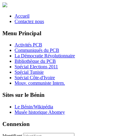
Accueil
Contactez nous
Menu Principal
Activités PCB
Communiqués du PCB
La Démocratie Révolutionnaire
Bibliothèque du PCB
Spécial Elections 2011
Spécial Tunisie
Spécial Côte-d'Ivoire
Mouv. communiste Intern.
Sites sur le Bénin
Le Bénin/Wikipédia
Musée historique Abomey
Connexion
Identifiant