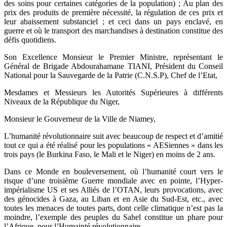
des soins pour certaines catégories de la population) ; Au plan des
prix des produits de première nécessité, la régulation de ces prix et
leur abaissement substanciel ; et ceci dans un pays enclavé, en
guerre et où le transport des marchandises à destination constitue des
défis quotidiens.
Son Excellence Monsieur le Premier Ministre, représentant le
Général de Brigade Abdourahamane TIANI, Président du Conseil
National pour la Sauvegarde de la Patrie (C.N.S.P), Chef de l’Etat,
Mesdames et Messieurs les Autorités Supérieures à différents
Niveaux de la République du Niger,
Monsieur le Gouverneur de la Ville de Niamey,
L’humanité révolutionnaire suit avec beaucoup de respect et d’amitié
tout ce qui a été réalisé pour les populations « AESiennes » dans les
trois pays (le Burkina Faso, le Mali et le Niger) en moins de 2 ans.
Dans ce Monde en bouleversement, où l’humanité court vers le
risque d’une troisième Guerre mondiale avec en pointe, l’Hyper-
impérialisme US et ses Alliés de l’OTAN, leurs provocations, avec
des génocides à Gaza, au Liban et en Asie du Sud-Est, etc., avec
toutes les menaces de toutes parts, dont celle climatique n’est pas la
moindre, l’exemple des peuples du Sahel constitue un phare pour
l’Afrique, pour l’Humainté révolutionnaire.