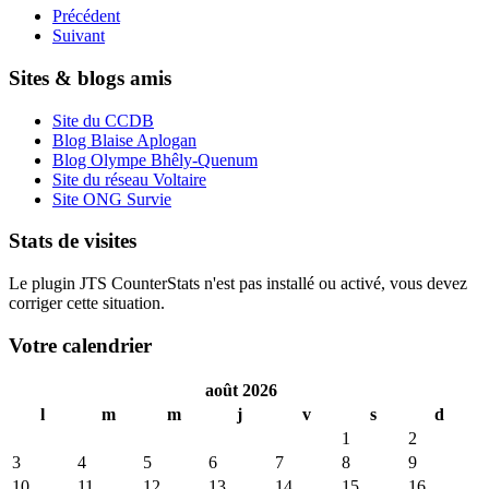
Précédent
Suivant
Sites & blogs amis
Site du CCDB
Blog Blaise Aplogan
Blog Olympe Bhêly-Quenum
Site du réseau Voltaire
Site ONG Survie
Stats de visites
Le plugin JTS CounterStats n'est pas installé ou activé, vous devez
corriger cette situation.
Votre calendrier
août 2026
l
m
m
j
v
s
d
1
2
3
4
5
6
7
8
9
10
11
12
13
14
15
16