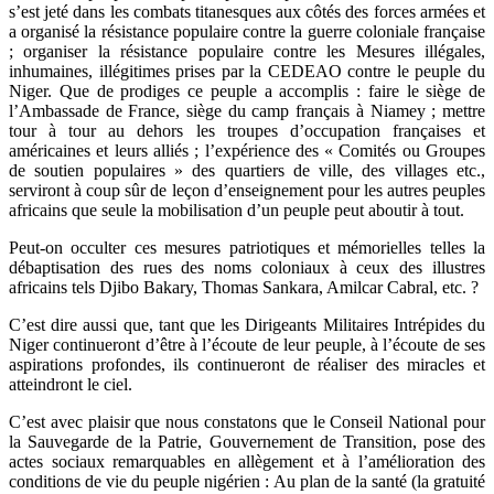
s’est jeté dans les combats titanesques aux côtés des forces armées et
a organisé la résistance populaire contre la guerre coloniale française
; organiser la résistance populaire contre les Mesures illégales,
inhumaines, illégitimes prises par la CEDEAO contre le peuple du
Niger. Que de prodiges ce peuple a accomplis : faire le siège de
l’Ambassade de France, siège du camp français à Niamey ; mettre
tour à tour au dehors les troupes d’occupation françaises et
américaines et leurs alliés ; l’expérience des « Comités ou Groupes
de soutien populaires » des quartiers de ville, des villages etc.,
serviront à coup sûr de leçon d’enseignement pour les autres peuples
africains que seule la mobilisation d’un peuple peut aboutir à tout.
Peut-on occulter ces mesures patriotiques et mémorielles telles la
débaptisation des rues des noms coloniaux à ceux des illustres
africains tels Djibo Bakary, Thomas Sankara, Amilcar Cabral, etc. ?
C’est dire aussi que, tant que les Dirigeants Militaires Intrépides du
Niger continueront d’être à l’écoute de leur peuple, à l’écoute de ses
aspirations profondes, ils continueront de réaliser des miracles et
atteindront le ciel.
C’est avec plaisir que nous constatons que le Conseil National pour
la Sauvegarde de la Patrie, Gouvernement de Transition, pose des
actes sociaux remarquables en allègement et à l’amélioration des
conditions de vie du peuple nigérien : Au plan de la santé (la gratuité