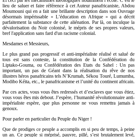
Et ceci par les mécanismes idéologiques notamment l’école. C’est le
lieu de saluer et faire référence à cet Auteur panafricaniste, Abdou
Moumouni qui en a fait une brillante description dans son Ouvrage
désormais impérissable « L’éducation en Afrique » qui a décrit
parfaitement la substance de cette aliénation. Par là, on inculque la
dévalorisation du Noir colonisé, le mépris de ses propres valeurs,
bref l'application sans fard d'un racisme colonial.
Mesdames et Messieurs,
Le plus grand pas progressif et anti-impérialiste réalisé et salué de
tous est sans conteste, la constitution de la Confédération du
Liptako-Gouma, ou Confédération des Etats du Sahel : Un pas
important, un pas de Géant dans la réalisation du rêve de nos
illustres héros panafricains tels N’Krumah, Sékou Touré, Lumumba,
Modibo Kéita, etc., le panafricanisme et l’unité du continent africain.
Par ces actes, vous vous êtes redressés et d’esclaves que vous étiez,
vous vous êtes mis debout. J’espère, l’humanité révolutionnaire anti-
impérialiste espère, que plus personne ne vous remettra jamais à
genoux.
Pour parler en particulier du Peuple du Niger !
Que de prodiges ce peuple a accomplis en si peu de temps, à peine
un an. Ce peuple si méprisé, pauvre, pillé, s’est brutalement levé,