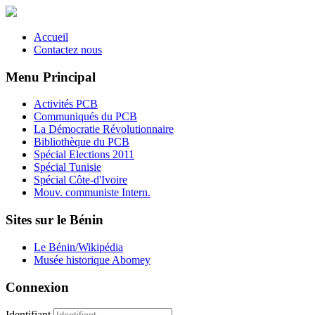
Accueil
Contactez nous
Menu Principal
Activités PCB
Communiqués du PCB
La Démocratie Révolutionnaire
Bibliothèque du PCB
Spécial Elections 2011
Spécial Tunisie
Spécial Côte-d'Ivoire
Mouv. communiste Intern.
Sites sur le Bénin
Le Bénin/Wikipédia
Musée historique Abomey
Connexion
Identifiant