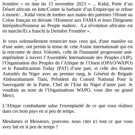
frontière » en date du 15 novembre 2023 « ... Kidal, Porte d’un
Désert africain en lutte/Contre la barbarie d’un Empire/qui se refuse
à mourir/…Kidal vient de tomber aux mains des patriotes !/Honte au
Colon français en déroute !/Honneur aux FAMA et leurs Dirigeants
Intrépides/Honneur au Peuple malien/.. /La révolution africaine est
en marche/Et a franchi la Dernière Frontière ».
Je veux solennellement remercier tous ceux qui, d'une manière ou
d'une autre, ont permis la tenue de cette Assise internationale qui est
la rencontre de deux Volontés, celle de l'humanité progressiste anti-
impérialiste à travers l’Assemblée Internationale des Peuples (AIP),
l’Organisation des Peuples de l’Afrique de l’Ouest (OPAO/WAPO)
et le Panafricanism Today (PAT) d’une part, et celle des Hautes
Autorités du Niger avec au premier rang, le Général de Brigade
Abdourahamane Tiani, Président du Conseil National Pour la
Sauvegarde de la Patrie, Chef de l’Etat du Niger d’autre part. Je
voudrais au nom de l’Organisations WAPO, vous dire un grand
Merci.
L'Afrique combattante salue l'exemplarité de ce que vous réalisez
dans ces trois pays en si peu de temps.
Mesdames et Messieurs, pouvons- nous citer ici tout ce que vous
avez fait en si peu de temps ?