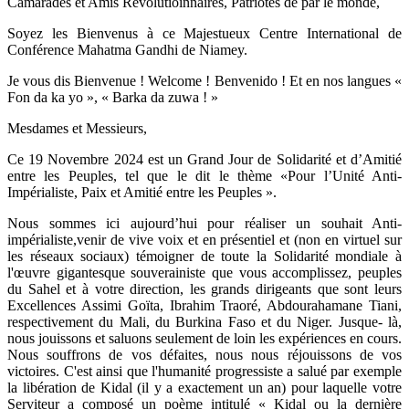
Camarades et Amis Révolutioinnaires, Patriotes de par le monde,
Soyez les Bienvenus à ce Majestueux Centre International de
Conférence Mahatma Gandhi de Niamey.
Je vous dis Bienvenue ! Welcome ! Benvenido ! Et en nos langues «
Fon da ka yo », « Barka da zuwa ! »
Mesdames et Messieurs,
Ce 19 Novembre 2024 est un Grand Jour de Solidarité et d’Amitié
entre les Peuples, tel que le dit le thème «Pour l’Unité Anti-
Impérialiste, Paix et Amitié entre les Peuples ».
Nous sommes ici aujourd’hui pour réaliser un souhait Anti-
impérialiste,venir de vive voix et en présentiel et (non en virtuel sur
les réseaux sociaux) témoigner de toute la Solidarité mondiale à
l'œuvre gigantesque souverainiste que vous accomplissez, peuples
du Sahel et à votre direction, les grands dirigeants que sont leurs
Excellences Assimi Goïta, Ibrahim Traoré, Abdourahamane Tiani,
respectivement du Mali, du Burkina Faso et du Niger. Jusque- là,
nous jouissons et saluons seulement de loin les expériences en cours.
Nous souffrons de vos défaites, nous nous réjouissons de vos
victoires. C'est ainsi que l'humanité progressiste a salué par exemple
la libération de Kidal (il y a exactement un an) pour laquelle votre
Serviteur a composé un poème intitulé « Kidal ou la dernière