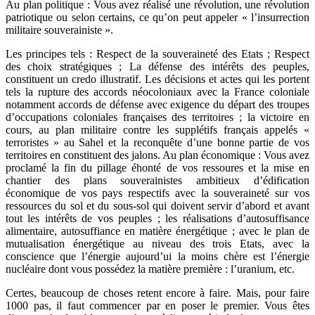
Au plan politique : Vous avez réalisé une révolution, une révolution
patriotique ou selon certains, ce qu’on peut appeler « l’insurrection
militaire souverainiste ».
Les principes tels : Respect de la souveraineté des Etats ; Respect
des choix stratégiques ; La défense des intérêts des peuples,
constituent un credo illustratif. Les décisions et actes qui les portent
tels la rupture des accords néocoloniaux avec la France coloniale
notamment accords de défense avec exigence du départ des troupes
d’occupations coloniales françaises des territoires ; la victoire en
cours, au plan militaire contre les supplétifs français appelés «
terroristes » au Sahel et la reconquête d’une bonne partie de vos
territoires en constituent des jalons. Au plan économique : Vous avez
proclamé la fin du pillage éhonté de vos ressoures et la mise en
chantier des plans souverainistes ambitieux d’édification
économique de vos pays respectifs avec la souveraineté sur vos
ressources du sol et du sous-sol qui doivent servir d’abord et avant
tout les intérêts de vos peuples ; les réalisations d’autosuffisance
alimentaire, autosuffiance en matière énergétique ; avec le plan de
mutualisation énergétique au niveau des trois Etats, avec la
conscience que l’énergie aujourd’ui la moins chère est l’énergie
nucléaire dont vous possédez la matière première : l’uranium, etc.
Certes, beaucoup de choses retent encore à faire. Mais, pour faire
1000 pas, il faut commencer par en poser le premier. Vous êtes