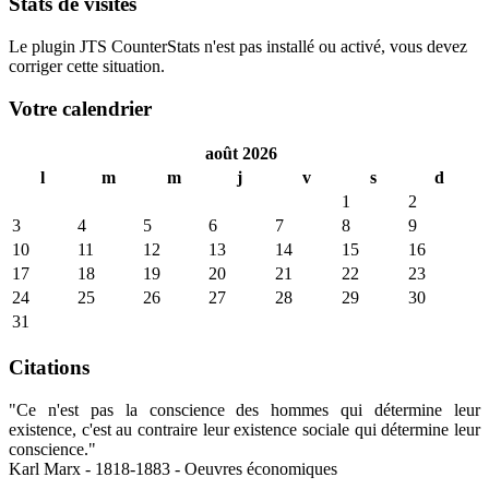
Stats de visites
Le plugin JTS CounterStats n'est pas installé ou activé, vous devez
corriger cette situation.
Votre calendrier
août 2026
l
m
m
j
v
s
d
1
2
3
4
5
6
7
8
9
10
11
12
13
14
15
16
17
18
19
20
21
22
23
24
25
26
27
28
29
30
31
Citations
"Ce n'est pas la conscience des hommes qui détermine leur
existence, c'est au contraire leur existence sociale qui détermine leur
conscience."
Karl Marx - 1818-1883 - Oeuvres économiques