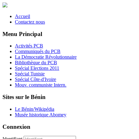
Accueil
Contactez nous
Menu Principal
Activités PCB
Communiqués du PCB
La Démocratie Révolutionnaire
Bibliothèque du PCB
Spécial Elections 2011
Spécial Tunisie
Spécial Côte-d'Ivoire
Mouv. communiste Intern.
Sites sur le Bénin
Le Bénin/Wikipédia
Musée historique Abomey
Connexion
Identifiant