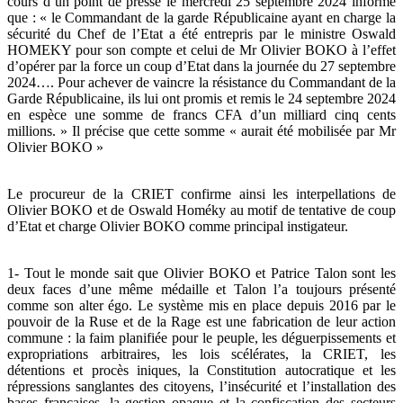
cours d’un point de presse le mercredi 25 septembre 2024 informé
que : « le Commandant de la garde Républicaine ayant en charge la
sécurité du Chef de l’Etat a été entrepris par le ministre Oswald
HOMEKY pour son compte et celui de Mr Olivier BOKO à l’effet
d’opérer par la force un coup d’Etat dans la journée du 27 septembre
2024…. Pour achever de vaincre la résistance du Commandant de la
Garde Républicaine, ils lui ont promis et remis le 24 septembre 2024
en espèce une somme de francs CFA d’un milliard cinq cents
millions. » Il précise que cette somme « aurait été mobilisée par Mr
Olivier BOKO »
Le procureur de la CRIET confirme ainsi les interpellations de
Olivier BOKO et de Oswald Homéky au motif de tentative de coup
d’Etat et charge Olivier BOKO comme principal instigateur.
1- Tout le monde sait que Olivier BOKO et Patrice Talon sont les
deux faces d’une même médaille et Talon l’a toujours présenté
comme son alter égo. Le système mis en place depuis 2016 par le
pouvoir de la Ruse et de la Rage est une fabrication de leur action
commune : la faim planifiée pour le peuple, les déguerpissements et
expropriations arbitraires, les lois scélérates, la CRIET, les
détentions et procès iniques, la Constitution autocratique et les
répressions sanglantes des citoyens, l’insécurité et l’installation des
bases françaises, la gestion opaque et la confiscation des secteurs