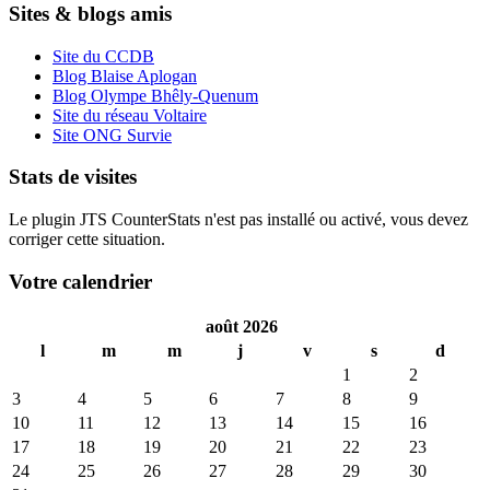
Sites & blogs amis
Site du CCDB
Blog Blaise Aplogan
Blog Olympe Bhêly-Quenum
Site du réseau Voltaire
Site ONG Survie
Stats de visites
Le plugin JTS CounterStats n'est pas installé ou activé, vous devez
corriger cette situation.
Votre calendrier
août 2026
l
m
m
j
v
s
d
1
2
3
4
5
6
7
8
9
10
11
12
13
14
15
16
17
18
19
20
21
22
23
24
25
26
27
28
29
30