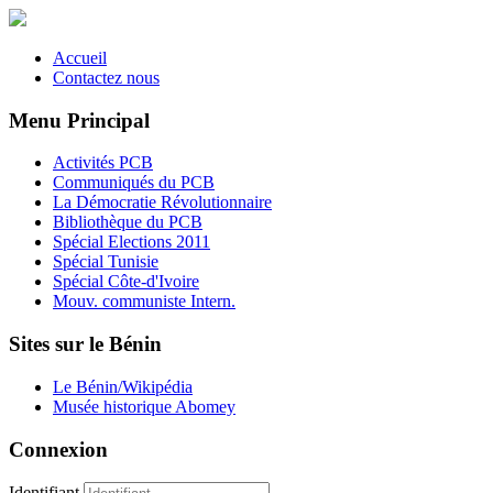
Accueil
Contactez nous
Menu Principal
Activités PCB
Communiqués du PCB
La Démocratie Révolutionnaire
Bibliothèque du PCB
Spécial Elections 2011
Spécial Tunisie
Spécial Côte-d'Ivoire
Mouv. communiste Intern.
Sites sur le Bénin
Le Bénin/Wikipédia
Musée historique Abomey
Connexion
Identifiant